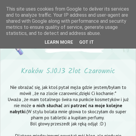
This site uses cookies from Google to deliver its services
and to analyze traffic. Your IP address and user-agent are
shared with Google along with performance and security
metrics to ensure quality of service, generate usage
statistics, and to detect and address abuse.
LEARN MORE
GOT IT
Kraków 5.10.13 Zlot Czarownic
Nie obrażać się, jak ktoś pytał męża gdzie jestem/byłam to
mówił , że na zlocie czarownic,dzięki Ci kochanie:*
Uważa , że mam totalnego świra na punkcie kosmetyków i już
nie może
o nich słuchać
ani
patrzeć na moje kolejne
nabytki
.(W stylu bolała mnie głowa to skoczyłam do super
pharm po tabletki a kupiłam perfumy.
Ból głowy przeszedł jak ręką odjął :D )
Dlatego między innymi powstał mój blog, ale nigdy nie