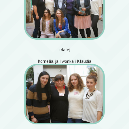
i dalej
Kornelia
, ja,
Iwonka
i
Klaudia