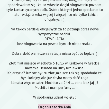
spodziewałam się , że to właśnie dzięki blogowaniu poznam
tyle fantastycznych osób. Osób z którymi jedno spotkanie to
mało , wciąż trzeba więcej i więcej i to nie tylko takich
oficjalnych :)
Na takich bardziej oficjalnych za to poznaje coraz nowe
sympatyczne osóbki
-REWELACJA-
bez blogowania na pewno bym ich nie poznała .
Dobra, dość pierniczenia relacja miała być , to będzie :)
Zlot miał miejsce w sobote 5.10.13 w Krakowie w Greckiej
Tawernie Hellada na ulicy Królewskiej.
Kojarzycie? Już raz był tu zlot, miejsce tak się spodobało że
był i kolejny, ale już chyba mamy dość tego
klimatu więc ostatni. Mochito za 24zł ... ej no bez jaj , 5
Mochito i mam perfumy ...
W spotkaniu udział wzięły :
Organizatorka Ania