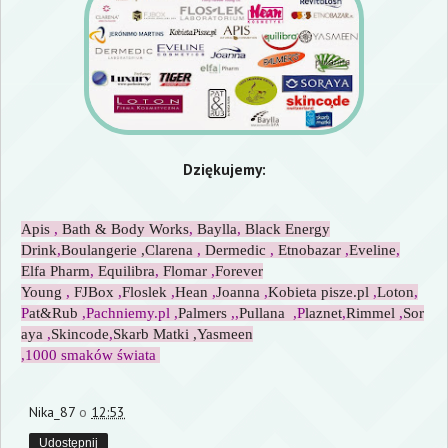
Dziękujemy:
Apis
,
Bath & Body Works
,
Baylla
,
Black Energy
Drink
,
Boulangerie
,Clarena
,
Dermedic
,
Etnobazar
,
Eveline
,
Elfa Pharm
,
Equilibra
,
Flomar
,
Forever
Young
,
FJBox
,
Floslek
,
Hean
,
Joanna
,
Kobieta pisze.pl
,
Loton
,
P
at&Rub
,
Pachniemy.pl
,
Palmers
,,
Pullana
,P
laznet
,
Rimmel
,
Sor
aya
,
Skincode
,
Skarb Matki
,Yasmeen
,1000 smaków świata
Nika_87
o
12:53
Udostępnij