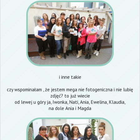
i inne takie
czy wspominałam , że jestem mega nie fotogeniczna i nie lubię
zdjęć? to już wiecie
od lewej u góry ja,
Iwonka
,
Nati
,
Ania
,
Ewelina
,
Klaudia
,
na dole
Ania
i
Magda