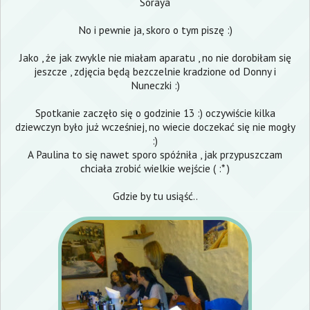
Soraya
No i pewnie ja, skoro o tym piszę :)
Jako , że jak zwykle nie miałam aparatu , no nie dorobiłam się
jeszcze , zdjęcia będą bezczelnie kradzione od
Donny
i
Nuneczki
:)
Spotkanie zaczęło się o godzinie 13 :) oczywiście kilka
dziewczyn było już wcześniej, no wiecie doczekać się nie mogły
:)
A
Paulina
to się nawet sporo spóźniła , jak przypuszczam
chciała zrobić wielkie wejście ( :* )
Gdzie by tu usiąść..