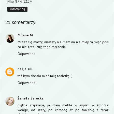
Nika_87
o
12:34
Udostępnij
21 komentarzy:
Milena M
Mi też się marzy, niestety nie mam na nią miejsca, więc póki
co nie zrealizuję tego marzenia.
Odpowiedz
pasje sili
też bym chciała mieć taką toaletkę ;)
Odpowiedz
Żaneta Serocka
piękne inspiracje, ja mam meble w sypiali w kolorze
wenge, od szafy, po komodę aż po toaletkę a teraz