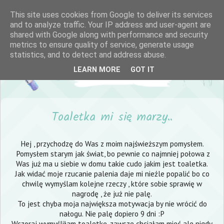
This site uses cookies from Google to deliver its services
and to analyze traffic. Your IP address and user-agent are
shared with Google along with performance and security
metrics to ensure quality of service, generate usage
statistics, and to detect and address abuse.
LEARN MORE
GOT IT
Toaletka mi się marzy..
Hej , przychodzę do Was z moim najświeższym pomysłem.
Pomysłem starym jak świat, bo pewnie co najmniej połowa z
Was już ma u siebie w domu takie cudo jakim jest toaletka.
Jak widać moje rzucanie palenia daje mi nieźle popalić bo co
chwilę wymyślam kolejne rzeczy , które sobie sprawię w
nagrodę , że już nie palę.
To jest chyba moja największa motywacja by nie wrócić do
nałogu. Nie palę dopiero 9 dni :P
Wczoraj wymyśliłam toaletkę, zawsze chciałam mieć ale nigdy