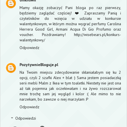
Mamy okazję zobaczyć Pani bloga po raz pierwszy,
będziemy zaglądać częściej! ❤️ Zapraszamy Panią i
czytelników do wzięcia w udziału w konkursie
walentynkowym, w którym można wygrać perfumy Carolina
Herrera Good Girl, Armani Acqua Di Gio Profumo oraz
voucher. Pozdrawiamy! http://wisebears.pl/konkurs-
walentynkowy/
Odpowiedz
PozytywnieBloguje.pl
Na Twoim miejscu zdecydowanie skłaniałabym się ku 2
opcji, czyli 2 szafki Alex + blat :) Sama jestem posiadaczką
serii mebli Malm z Ikea w tym toaletki. Niestety nie jest ona
aż tak pojemna jak oczekiwałam i na żywo rozczarował
mnie trochę sam jej wygląd i kolor :( Ale mimo to nie
narzekam, bo zawsze o niej marzyłam :P
Odpowiedz
Odpowiedzi