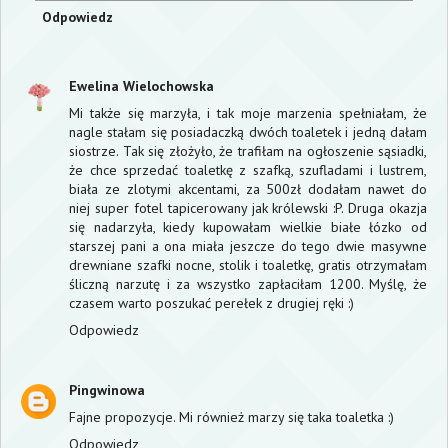
Odpowiedz
Ewelina Wielochowska
Mi także się marzyła, i tak moje marzenia spełniałam, że
nagle stałam się posiadaczką dwóch toaletek i jedną dałam
siostrze. Tak się złożyło, że trafiłam na ogłoszenie sąsiadki,
że chce sprzedać toaletkę z szafką, szufladami i lustrem,
biała ze zlotymi akcentami, za 500zł dodałam nawet do
niej super fotel tapicerowany jak królewski :P. Druga okazja
się nadarzyła, kiedy kupowałam wielkie białe łózko od
starszej pani a ona miała jeszcze do tego dwie masywne
drewniane szafki nocne, stolik i toaletkę, gratis otrzymałam
śliczną narzutę i za wszystko zapłaciłam 1200. Myślę, że
czasem warto poszukać perełek z drugiej ręki :)
Odpowiedz
Pingwinowa
Fajne propozycje. Mi również marzy się taka toaletka :)
Odpowiedz