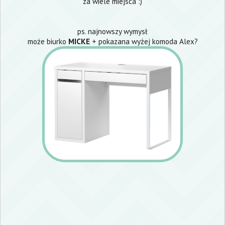
za wiele miejsca :)
ps. najnowszy wymysł
może biurko
MICKE
+ pokazana wyżej komoda Alex?