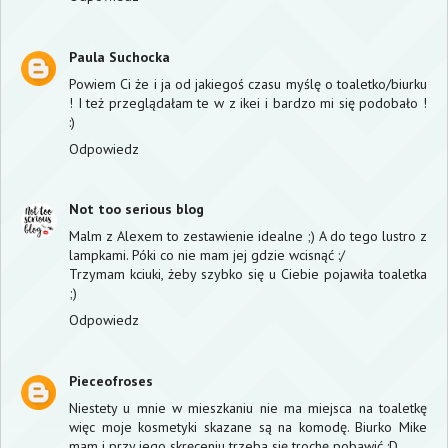
Paula Suchocka
Powiem Ci że i ja od jakiegoś czasu myślę o toaletko/biurku
! I też przeglądałam te w z ikei i bardzo mi się podobało !
:)
Odpowiedz
Not too serious blog
Malm z Alexem to zestawienie idealne ;) A do tego lustro z
lampkami. Póki co nie mam jej gdzie wcisnąć :/
Trzymam kciuki, żeby szybko się u Ciebie pojawiła toaletka
;)
Odpowiedz
Pieceofroses
Niestety u mnie w mieszkaniu nie ma miejsca na toaletkę
więc moje kosmetyki skazane są na komodę. Biurko Mike
mam i przy jego skręceniu trzeba się trochę pobawić :D