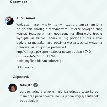
Odpowiedz
Turkusoowa
Widzę że marzymy w tym samym czasie o tym samym :D ja
od grudnia chodzę z centymetrem i mierzę pokój,bo chcę
wcisnąć toaletkę :) mam upatrzoną na allegro,ale trochę
wygląda jak biurko...jednak mi się podoba :) dla Ciebie
będzie za mała,dla mnie powinna wystarczyć-już widzę na
półeczce jak stoją moje perfumki :D
http://allegro.pl/super-toaletka-nowosc-zobacz-740-
producent-i5760865117.html
o niej myślę,o białym kolorze :)
Odpowiedz
Odpowiedzi
Nika_87
bardzo ładna :) tylko u mnie już odpada lusterko bo
mam oraz pułki otwarte..no i ja jednak więcej szufladek
potrzebuję :)