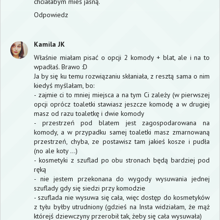
chciałabym mieś jasną.
Odpowiedz
Kamila JK
Właśnie miałam pisać o opcji 2 komody + blat, ale i na to
wpadłaś. Brawo :D
Ja by się ku temu rozwiązaniu skłaniała, z resztą sama o nim
kiedyś myślałam, bo:
- zajmie ci to mniej miejsca a na tym Ci zależy (w pierwszej
opcji oprócz toaletki stawiasz jeszcze komodę a w drugiej
masz od razu toaletkę i dwie komody
- przestrzeń pod blatem jest zagospodarowana na
komody, a w przypadku samej toaletki masz zmarnowaną
przestrzeń, chyba, ze postawisz tam jakieś kosze i pudła
(no ale koty ...)
- kosmetyki z szuflad po obu stronach będą bardziej pod
ręką
- nie jestem przekonana do wygody wysuwania jednej
szuflady gdy się siedzi przy komodzie
- szuflada nie wysuwa się cała, więc dostęp do kosmetyków
z tyłu byłby utrudniony (gdzieś na Insta widziałam, że mąż
którejś dziewczyny przerobił tak, żeby się cała wysuwała)