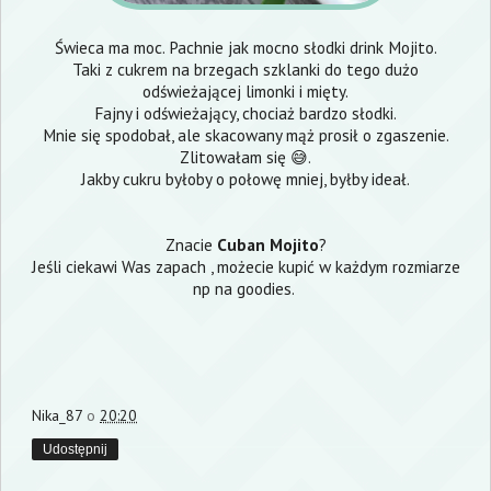
Świeca ma moc. Pachnie jak mocno słodki drink Mojito.
Taki z cukrem na brzegach szklanki do tego dużo
odświeżającej limonki i mięty.
Fajny i odświeżający, chociaż bardzo słodki.
Mnie się spodobał, ale skacowany mąż prosił o zgaszenie.
Zlitowałam się 😅.
Jakby cukru byłoby o połowę mniej, byłby ideał.
Znacie
Cuban Mojito
?
Jeśli ciekawi Was zapach , możecie kupić w każdym rozmiarze
np na
goodies
.
Nika_87
o
20:20
Udostępnij