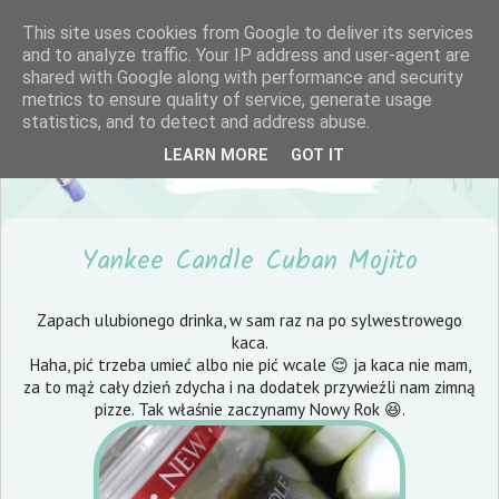
This site uses cookies from Google to deliver its services
and to analyze traffic. Your IP address and user-agent are
shared with Google along with performance and security
metrics to ensure quality of service, generate usage
statistics, and to detect and address abuse.
LEARN MORE
GOT IT
Yankee Candle Cuban Mojito
Zapach ulubionego drinka, w sam raz na po sylwestrowego
kaca.
Haha, pić trzeba umieć albo nie pić wcale 😌 ja kaca nie mam,
za to mąż cały dzień zdycha i na dodatek przywieźli nam zimną
pizze. Tak właśnie zaczynamy Nowy Rok 😆.