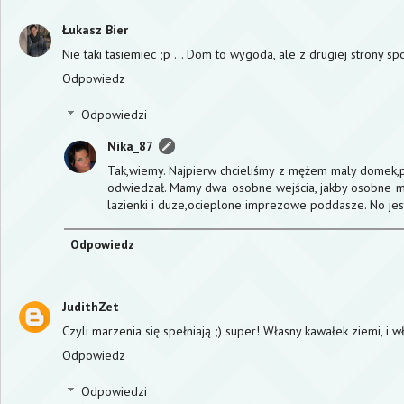
Łukasz Bier
Nie taki tasiemiec ;p ... Dom to wygoda, ale z drugiej strony sp
Odpowiedz
Odpowiedzi
Nika_87
Tak,wiemy. Najpierw chcieliśmy z mężem maly domek,po
odwiedzał. Mamy dwa osobne wejścia, jakby osobne miesz
lazienki i duze,ocieplone imprezowe poddasze. No je
Odpowiedz
JudithZet
Czyli marzenia się spełniają ;) super! Własny kawałek ziemi, i wł
Odpowiedz
Odpowiedzi