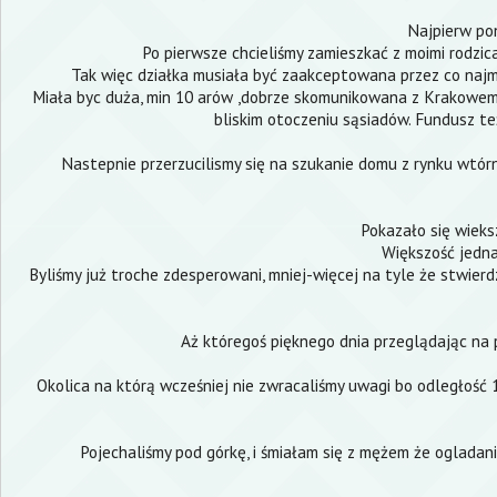
Najpierw pon
Po pierwsze chcieliśmy zamieszkać z moimi rodzicam
Tak więc działka musiała być zaakceptowana przez co najmnie
Miała byc duża, min 10 arów ,dobrze skomunikowana z Krakowem ,
bliskim otoczeniu sąsiadów. Fundusz te
Nastepnie przerzucilismy się na szukanie domu z rynku wtórn
Pokazało się wieks
Większość jedna
Byliśmy już troche zdesperowani, mniej-więcej na tyle że stwierdz
Aż któregoś pięknego dnia przeglądając na 
Okolica na którą wcześniej nie zwracaliśmy uwagi bo odległość
Pojechaliśmy pod górkę, i śmiałam się z mężem że ogladanie