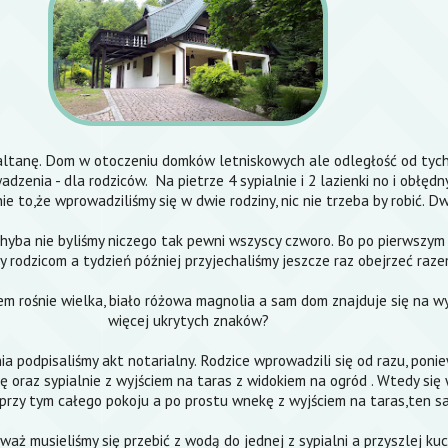
i altanę. Dom w otoczeniu domków letniskowych ale odległość od tych
zenia - dla rodziców. Na pietrze 4 sypialnie i 2 lazienki no i obłędn
 to,że wprowadziliśmy się w dwie rodziny, nic nie trzeba by robić. Dw
 chyba nie byliśmy niczego tak pewni wszyscy czworo. Bo po pierwszym
my rodzicom a tydzień później przyjechaliśmy jeszcze raz obejrzeć raze
em rośnie wielka, biało różowa magnolia a sam dom znajduje się na w
więcej ukrytych znaków?
pnia podpisaliśmy akt notarialny. Rodzice wprowadzili się od razu, pon
obę oraz sypialnie z wyjściem na taras z widokiem na ogród . Wtedy s
przy tym całego pokoju a po prostu wnekę z wyjściem na taras,ten sa
eważ musieliśmy się przebić z wodą do jednej z sypialni a przyszlej ku