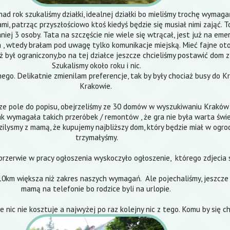
ad rok szukaliśmy działki, idealnej działki bo mieliśmy trochę wymaga
i, patrząc przyszłościowo ktoś kiedyś będzie się musiał nimi zająć. To
j 3 osoby. Tata na szczęście nie wiele się wtrącał, jest już na emer
 wtedy brałam pod uwagę tylko komunikacje miejską. Mieć fajne otoc
ż był ograniczony,bo na tej działce jeszcze chcieliśmy postawić dom
Szukalismy około roku i nic.
ego. Delikatnie zmienilam preferencje, tak by były chociaż busy do K
Krakowie.
ze pole do popisu, obejrzeliśmy ze 30 domów w wyszukiwaniu Kraków
k wymagała takich przeróbek / remontów , że gra nie była warta świe
ilysmy z mamą, że kupujemy najbliższy dom, który będzie miał w ogrodz
trzymałyśmy.
przerwie w pracy ogłoszenia wyskoczyło ogłoszenie, którego zdjecia 
 10km większa niż zakres naszych wymagań. Ale pojechaliśmy, jeszcze
mamą na telefonie bo rodzice byli na urlopie.
 nic nie kosztuje a najwyżej po raz kolejny nic z tego. Komu by się c