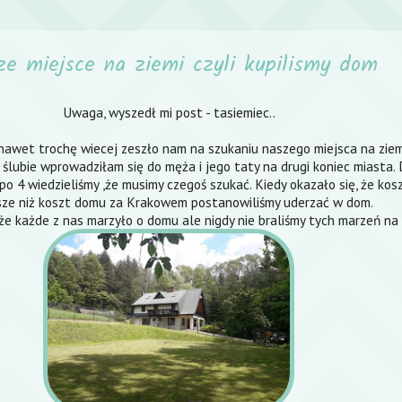
e miejsce na ziemi czyli kupilismy dom
Uwaga, wyszedł mi post - tasiemiec..
nawet trochę wiecej zeszło nam na szukaniu naszego miejsca na ziem
ślubie wprowadziłam się do męża i jego taty na drugi koniec miasta. 
 po 4 wiedzieliśmy ,że musimy czegoś szukać. Kiedy okazało się, że ko
sze niż koszt domu za Krakowem postanowiliśmy uderzać w dom.
że każde z nas marzyło o domu ale nigdy nie braliśmy tych marzeń na