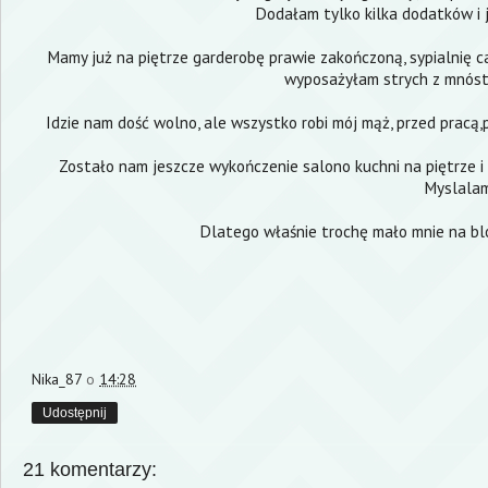
Dodałam tylko kilka dodatków i j
Mamy już na piętrze garderobę prawie zakończoną, sypialnię ca
wyposażyłam strych z mnóstw
Idzie nam dość wolno, ale wszystko robi mój mąż, przed pracą,p
Zostało nam jeszcze wykończenie salono kuchni na piętrze 
Myslalam,
Dlatego właśnie trochę mało mnie na blog
Nika_87
o
14:28
Udostępnij
21 komentarzy: