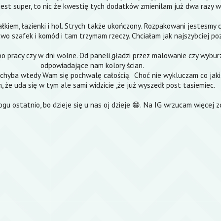
est super, to nic że kwestię tych dodatków zmienilam już dwa razy w 
łkiem, łazienki i hol. Strych także ukończony. Rozpakowani jestesmy c
o szafek i komód i tam trzymam rzeczy. Chciałam jak najszybciej po
o pracy czy w dni wolne. Od paneli,gładzi przez malowanie czy wyburza
odpowiadające nam kolory ścian.
i chyba wtedy Wam się pochwalę całością. Choć nie wykluczam co jak
 że uda się w tym ale sami widzicie ,że już wyszedł post tasiemiec.
u ostatnio, bo dzieje się u nas oj dzieje 😁. Na IG wrzucam więcej zdj