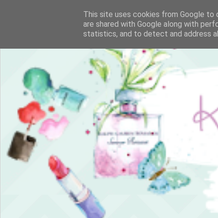
This site uses cookies from Google to d
are shared with Google along with perf
statistics, and to detect and address a