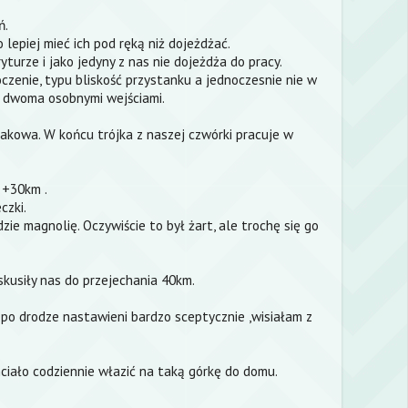
ń.
 lepiej mieć ich pod ręką niż dojeżdżać.
yturze i jako jedyny z nas nie dojeżdża do pracy.
zenie, typu bliskość przystanku a jednoczesnie nie w
 z dwoma osobnymi wejściami.
rakowa. W końcu trójka z naszej czwórki pracuje w
 +30km .
czki.
ie magnolię. Oczywiście to był żart, ale trochę się go
skusiły nas do przejechania 40km.
 po drodze nastawieni bardzo sceptycznie ,wisiałam z
hciało codziennie włazić na taką górkę do domu.