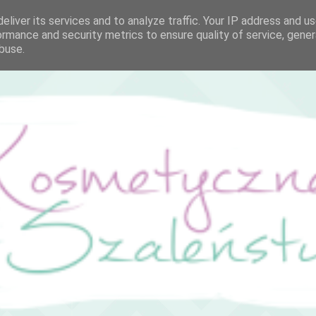
eliver its services and to analyze traffic. Your IP address and u
ormance and security metrics to ensure quality of service, gene
buse.