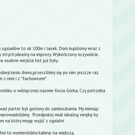
 sąsiadów to ok 100m i lasek. Dom kupilismy wraz z
y strych,idealny na imprezy. Wykończony oczywiście.
a osobne wejścia też już były..
 obejrzeniu domu,przeszliśmy się po nim jeszcze raz
m z nimi i z *fachowcem*.
ysiółku o wdzięcznej nazwie Kocia Górka. Czy potrzeba
ieważ parter był gotowy do zamieszkania. My miesiąc
ię wprowadziliśmy. Przedpokój miał idealną wnękę by
m na który mogę wyjść z sypialni.
chni to wymieniliśmy kabinę na większą.