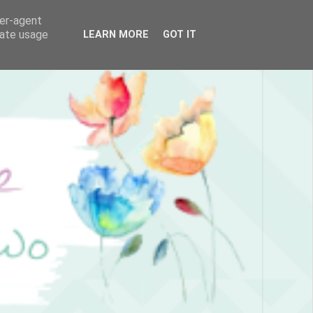
ser-agent
rate usage
LEARN MORE
GOT IT