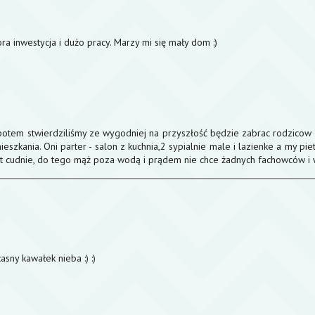
ora inwestycja i dużo pracy. Marzy mi się mały dom :)
tem stwierdziliśmy ze wygodniej na przyszłość będzie zabrac rodzicow od 
kania. Oni parter - salon z kuchnia,2 sypialnie male i lazienke a my piet
st cudnie, do tego mąż poza wodą i prądem nie chce żadnych fachowców i
asny kawałek nieba :) :)