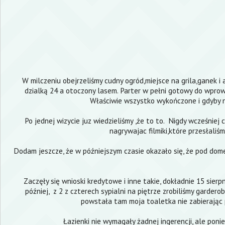
W milczeniu obejrzeliśmy cudny ogród,miejsce na grila,ganek 
dzialką 24 a otoczony lasem. Parter w pełni gotowy do wprowad
Właściwie wszystko wykończone i gdyby nie
Po jednej wizycie juz wiedzieliśmy ,że to to. Nigdy wcześniej
nagrywajac filmiki,które przesłaliś
Dodam jeszcze, że w późniejszym czasie okazało się, że pod dom
Zaczęły się wnioski kredytowe i inne takie, dokładnie 15 sier
później, z 2 z czterech sypialni na piętrze zrobiliśmy garder
powstała tam moja toaletka nie zabierając 
Łazienki nie wymagały żadnej ingerencji, ale poni