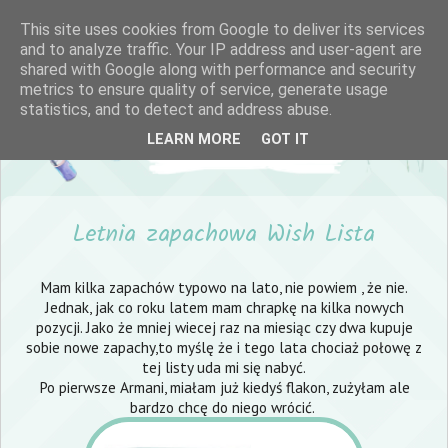
This site uses cookies from Google to deliver its services
and to analyze traffic. Your IP address and user-agent are
shared with Google along with performance and security
metrics to ensure quality of service, generate usage
statistics, and to detect and address abuse.
LEARN MORE
GOT IT
Letnia zapachowa Wish Lista
Mam kilka zapachów typowo na lato, nie powiem , że nie.
Jednak, jak co roku latem mam chrapkę na kilka nowych
pozycji. Jako że mniej wiecej raz na miesiąc czy dwa kupuje
sobie nowe zapachy,to myślę że i tego lata chociaż połowę z
tej listy uda mi się nabyć.
Po pierwsze Armani, miałam już kiedyś flakon, zużyłam ale
bardzo chcę do niego wrócić.