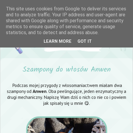
This site uses cookies from Google to deliver its services
and to analyze traffic. Your IP address and user-agent are
shared with Google along with performance and security
metrics to ensure quality of service, generate usage
statistics, and to detect and address abuse.
LEARN MORE
GOT IT
Szampony do włosów Anwen
Podczas mojej przygody z włosomaniactwem miałam dwa
szampony od
Anwen
. Oba peelingujące, jeden enzymatyczny a
drugi mechaniczny. Napiszę Wam dziś o nich co nie co i powiem
jak spisały się u mnie 😋.