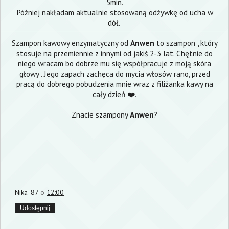
5min.
Później nakładam aktualnie stosowaną odżywkę od ucha w
dół.
Szampon kawowy enzymatyczny od
Anwen
to szampon , który
stosuje na przemiennie z innymi od jakiś 2-3 lat. Chętnie do
niego wracam bo dobrze mu się współpracuje z moją skóra
głowy . Jego zapach zachęca do mycia włosów rano, przed
pracą do dobrego pobudzenia mnie wraz z filiżanka kawy na
cały dzień ❤️.
Znacie szampony
Anwen
?
Nika_87
o
12:00
Udostępnij