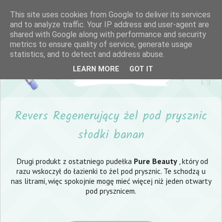
This site uses cookies from Google to deliver its services
and to analyze traffic. Your IP address and user-agent are
shared with Google along with performance and security
metrics to ensure quality of service, generate usage
statistics, and to detect and address abuse.
LEARN MORE
GOT IT
Revers Regenerujący żel pod prysznic
słodki banan
Drugi produkt z ostatniego pudełka
Pure Beauty
, który od
razu wskoczył do łazienki to żel pod prysznic. Te schodzą u
nas litrami, więc spokojnie mogę mieć więcej niż jeden otwarty
pod prysznicem.