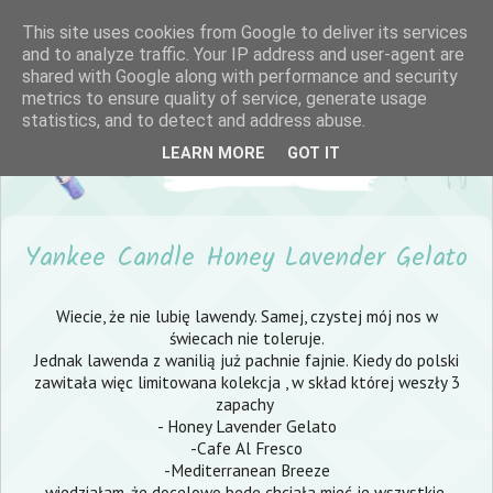
This site uses cookies from Google to deliver its services
and to analyze traffic. Your IP address and user-agent are
shared with Google along with performance and security
metrics to ensure quality of service, generate usage
statistics, and to detect and address abuse.
LEARN MORE
GOT IT
Yankee Candle Honey Lavender Gelato
Wiecie, że nie lubię lawendy. Samej, czystej mój nos w
świecach nie toleruje.
Jednak lawenda z wanilią już pachnie fajnie. Kiedy do polski
zawitała więc limitowana kolekcja , w skład której weszły 3
zapachy
- Honey Lavender Gelato
-Cafe Al Fresco
-Mediterranean Breeze
wiedziałam, że docelowo będę chciała mieć je wszystkie.