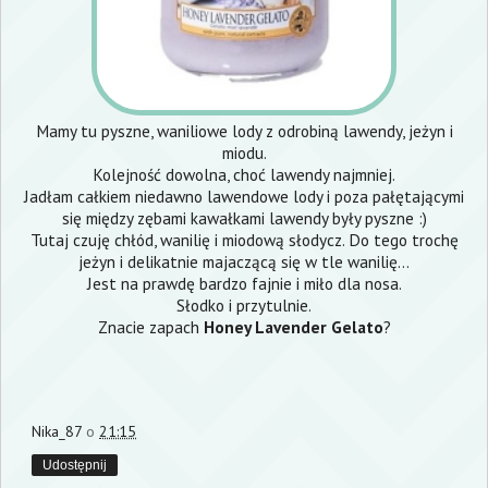
Mamy tu pyszne, waniliowe lody z odrobiną lawendy, jeżyn i
miodu.
Kolejność dowolna, choć lawendy najmniej.
Jadłam całkiem niedawno lawendowe lody i poza pałętającymi
się między zębami kawałkami lawendy były pyszne :)
Tutaj czuję chłód, wanilię i miodową słodycz. Do tego trochę
jeżyn i delikatnie majaczącą się w tle wanilię...
Jest na prawdę bardzo fajnie i miło dla nosa.
Słodko i przytulnie.
Znacie zapach
Honey Lavender Gelato
?
Nika_87
o
21:15
Udostępnij