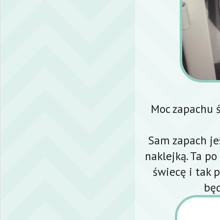
Moc zapachu śr
Sam zapach jes
naklejką. Ta po
świecę i tak 
będ