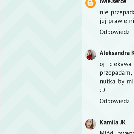
lwie.serce
nie przepad
jej prawie ni
Odpowiedz
Aleksandra 
oj ciekawa
przepadam,
nutka by mi
:D
Odpowiedz
Kamila JK
Miód, lawend