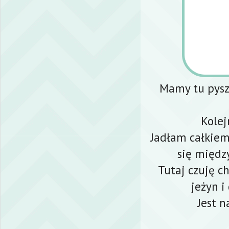
Mamy tu pyszn
Kolej
Jadłam całkiem
się międz
Tutaj czuję c
jeżyn i
Jest n