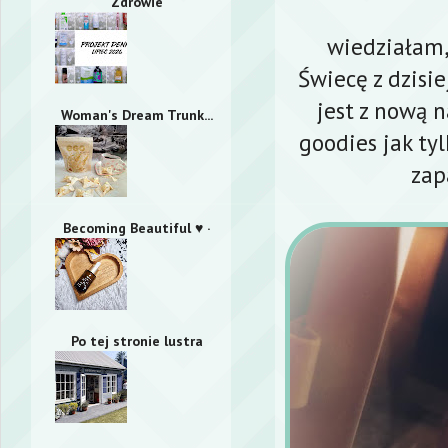
Zdrowie
wiedziałam,
Świecę z dzisi
jest z nową 
Woman's Dream Trunk...
goodies
jak ty
zap
Becoming Beautiful ♥ ·
Po tej stronie lustra