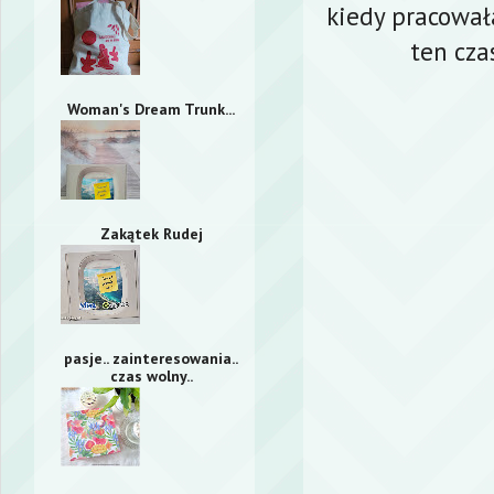
kiedy pracowa
ten cza
Woman's Dream Trunk...
Zakątek Rudej
pasje.. zainteresowania..
czas wolny..