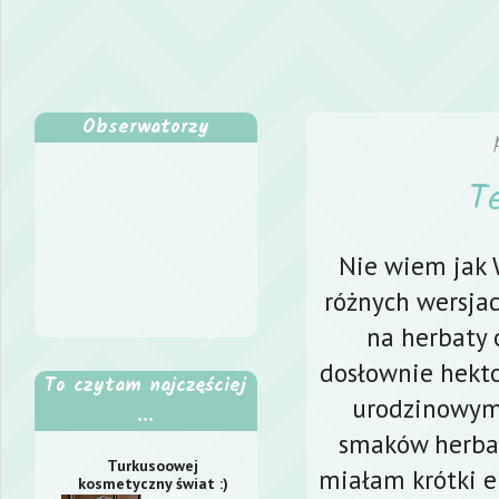
Obserwatorzy
T
Nie wiem jak W
różnych wersja
na herbaty 
dosłownie hektol
To czytam najczęściej
urodzinowy
...
smaków herba
Turkusoowej
miałam krótki e
kosmetyczny świat :)