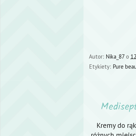
Autor:
Nika_87
o
12
Etykiety:
Pure bea
Medisept
Kremy do rąk
różnych miejsc