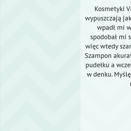
Kosmetyki Vi
wypuszczają jak
wpadł mi w 
spodobał mi s
więc wtedy szam
Szampon akurat
pudełku a wcze
w denku. Myślę