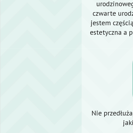
urodzinowe
czwarte urodz
jestem częścią
estetyczna a p
Nie przedłuża
jak