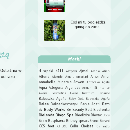
Coś mi tu podjeżdża
gumą do żucia..
ętą
Marki
. Ostatnio w
4 szpaki
4711
Ajmal
4szpaki
Alepia
Alien
 od razu
Alterra
Amor Amor
Alverde
Amart
Amart.pl
Annabelle Minerals
Anwen
Apteczka Agafii
Aqua Allegoria
Arganove
Armani Si Intense
Avena Cosmetics
Avena Instituto Espanol
Babuszka Agafia
Baby Doll
Babyszka Agafia
Balea
Bath
Balneokosmetyki
Bania Agafii
& Body Works
Be Beauty
Bell
Biedronka
Bielenda
Bingo Spa
Bioelixire
Biovax
Body
Bosphaera
Britney spears
Boom
Bruno Banani
CCS foot
Celia
Choisee
CHLOE
Ck in2u