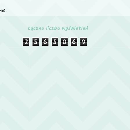
om)
Łączna liczba wyświetleń
2
5
6
5
0
6
9