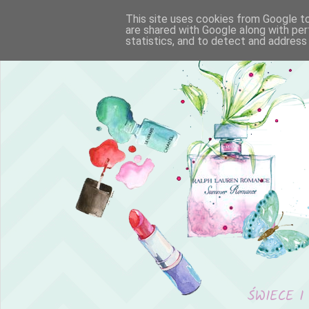
This site uses cookies from Google to 
are shared with Google along with per
statistics, and to detect and address
ŚWIECE I