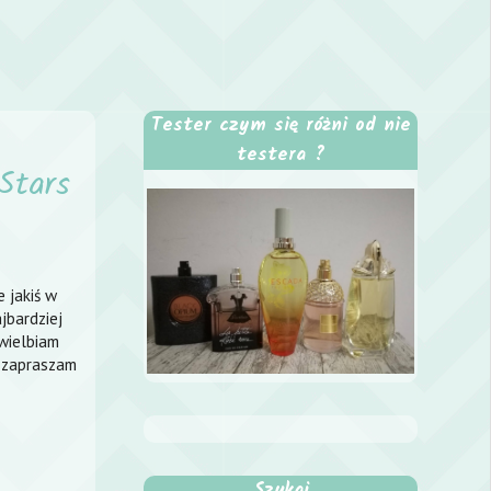
Tester czym się różni od nie
testera ?
Stars
 jakiś w
jbardziej
uwielbiam
c zapraszam
Szukaj