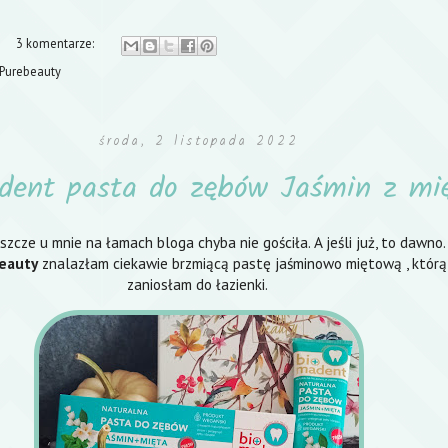
3 komentarze:
Purebeauty
środa, 2 listopada 2022
dent pasta do zębów Jaśmin z mi
zcze u mnie na łamach bloga chyba nie gościła. A jeśli już, to dawno
eauty
znalazłam ciekawie brzmiącą pastę jaśminowo miętową , którą
zaniosłam do łazienki.