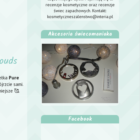
recenzje kosmetyczne oraz recenzje
świec zapachowych. Kontakt:
kosmetyczneszalenstwo@interia.pl
Akcesoria świecomaniaka
ouds
dełka
Pure
jrzcie sami.
iejsze 🥰.
Facebook