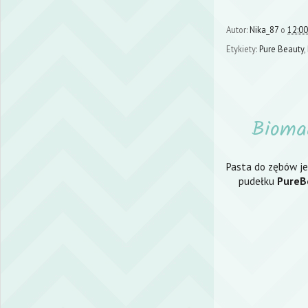
Autor:
Nika_87
o
12:00
Etykiety:
Pure Beauty
,
Bioma
Pasta do zębów jes
pudełku
PureB