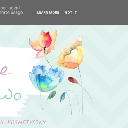
 user-agent
nerate usage
LEARN MORE
GOT IT
FIL KOSMETYCZNY