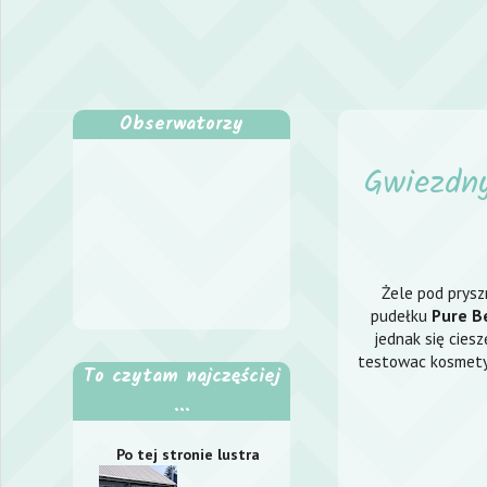
Obserwatorzy
Gwiezdny
Żele pod prysz
pudełku
Pure B
jednak się cies
testowac kosmetyk
To czytam najczęściej
...
Po tej stronie lustra