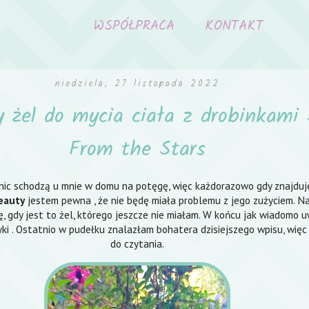
WSPÓŁPRACA
KONTAKT
niedziela, 27 listopada 2022
 żel do mycia ciała z drobinkami 
From the Stars
nic schodzą u mnie w domu na potęgę, więc każdorazowo gdy znajduje
eauty
jestem pewna , że nie będę miała problemu z jego zużyciem. Na
zę, gdy jest to żel, którego jeszcze nie miałam. W końcu jak wiadomo 
i . Ostatnio w pudełku znalazłam bohatera dzisiejszego wpisu, wię
do czytania.