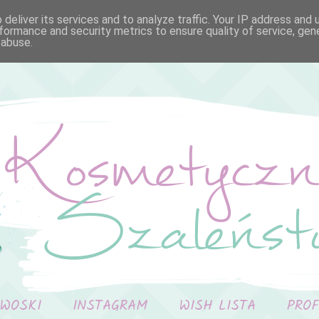
deliver its services and to analyze traffic. Your IP address and
formance and security metrics to ensure quality of service, ge
 abuse.
 WOSKI
INSTAGRAM
WISH LISTA
PRO