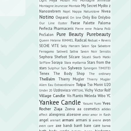
Light
Mollon Pro
Montagne Jennesse
My Secret
Mydło z
Montagne Jeunesse
Montale
Nanosrebrem
Nivea
Najel
Nappa
Naturolove
Notino
Oeparol
Only Bio
Onlybio
On line
Paese
Palette
Paloma
Our Line
Oyster
Perfecta
Pharmaceris
Pierre rene
Polana
Polli
Pure Beauty
Purebeauty
ProSalon
Radical
Queen Helene
RIMMEL
Redual +
Revers
SECHE VITE
Sally Hansen
Salon Spa
Salvatore
Ferragamo
Satiwell
Sattva
Savon Noir
Sensilis
Sephora
Shefoot
Silcare
Silcatil
Skarb Matki
Soraya
Stars from the
So!Flow
Stara mydlarnia
Sylveco
stars
Sulphur
Syis
Synergen
TIMOTEI
Tenex
The Body Shop
The ordinary
TheBalm
Thierry Mugler
Thierry Mugler
Tołpa
Tso Moriri
U20
Alien Eau Extraordinaire
Uzdrovisco
Vichy
Victor Rolf
Under 20
VIRTUAL
Village Candle
Vis Plantis
Weleda
Wibo
YC
Yankee Candle
Yves
Yasumi
Yumi
Rocher
Ziaja
Zoeva
aa cosmetics
adidas
aliexpress
aloesove
affect
amor amor in flash
armani
angel
armani si
avon
arenart
avene
axe
bandi
banfi
bare care
avon care
barwa
bath body works
bioderma