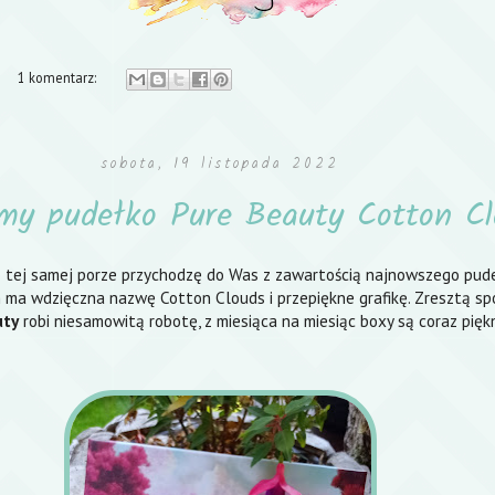
1 komentarz:
sobota, 19 listopada 2022
my pudełko Pure Beauty Cotton Cl
 o tej samej porze przychodzę do Was z zawartością najnowszego pu
 ma wdzięczna nazwę Cotton Clouds i przepiękne grafikę. Zresztą spó
uty
robi niesamowitą robotę, z miesiąca na miesiąc boxy są coraz piękn