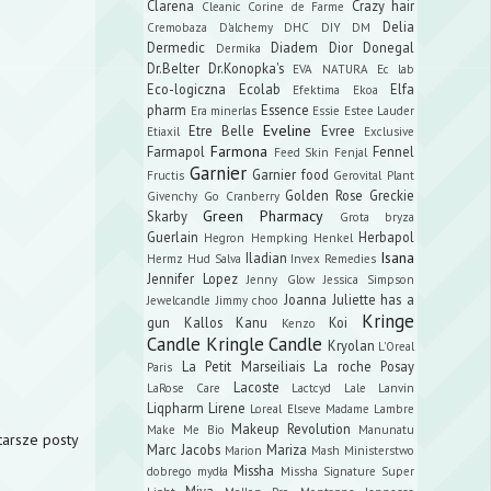
Clarena
Crazy hair
Cleanic
Corine de Farme
Delia
Cremobaza
D'alchemy
DHC
DIY
DM
Dermedic
Diadem
Dior
Donegal
Dermika
Dr.Belter
Dr.Konopka's
EVA NATURA
Ec lab
Eco-logiczna
Ecolab
Elfa
Efektima
Ekoa
pharm
Essence
Era minerlas
Essie
Estee Lauder
Eveline
Etre Belle
Evree
Etiaxil
Exclusive
Farmona
Farmapol
Fennel
Feed Skin
Fenjal
Garnier
Garnier food
Fructis
Gerovital Plant
Golden Rose
Greckie
Givenchy
Go Cranberry
Green Pharmacy
Skarby
Grota bryza
Guerlain
Herbapol
Hegron
Hempking
Henkel
Isana
Iladian
Hermz
Hud Salva
Invex Remedies
Jennifer Lopez
Jenny Glow
Jessica Simpson
Joanna
Juliette has a
Jewelcandle
Jimmy choo
Kringe
gun
Kallos
Kanu
Koi
Kenzo
Candle
Kringle Candle
Kryolan
L'Oreal
La Petit Marseiliais
La roche Posay
Paris
Lacoste
LaRose Care
Lactcyd
Lale
Lanvin
Liqpharm
Lirene
Loreal Elseve
Madame Lambre
Makeup Revolution
Make Me Bio
Manunatu
tarsze posty
Marc Jacobs
Mariza
Marion
Mash
Ministerstwo
Missha
dobrego mydła
Missha Signature Super
Miya