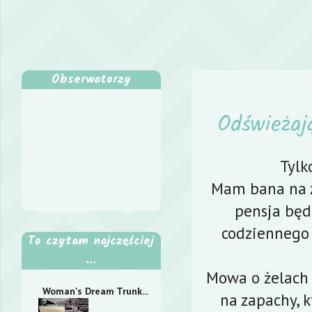
Obserwatorzy
Odświeżaj
Tylk
Mam bana na z
pensja będ
codziennego 
To czytam najczęściej
...
Mowa o żelach 
Woman's Dream Trunk...
na zapachy, 