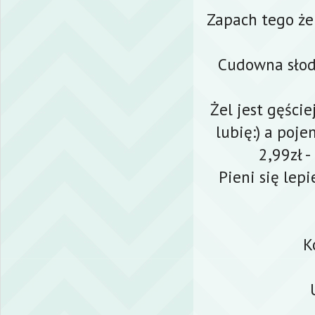
Zapach tego że
Cudowna słod
Żel jest gęści
lubię:) a poje
2,99zł 
Pieni się lepi
K