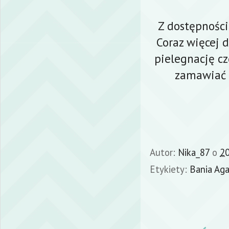
Z dostępności
Coraz więcej 
pielegnację cz
zamawiać p
Autor:
Nika_87
o
20
Etykiety:
Bania Agaf