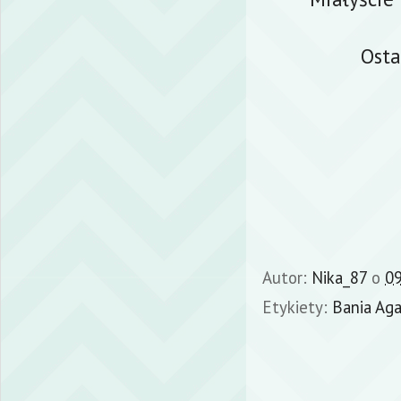
Osta
Autor:
Nika_87
o
09
Etykiety:
Bania Agaf