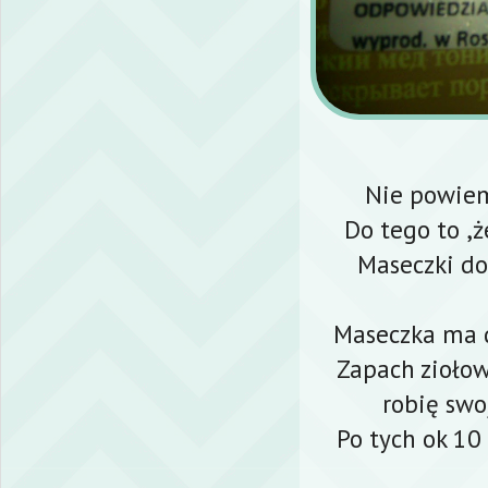
Nie powiem
Do tego to ,ż
Maseczki do
Maseczka ma d
Zapach ziołow
robię swo
Po tych ok 10