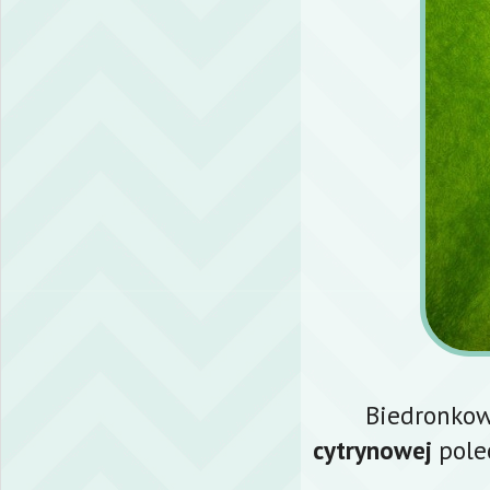
Biedronko
cytrynowej
pole