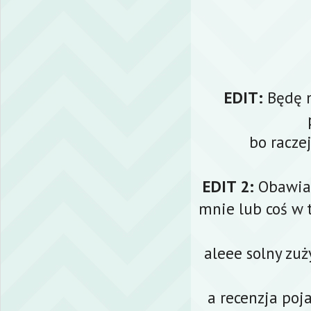
EDIT:
Będę 
bo raczej
EDIT 2:
Obawiam
mnie lub coś w 
aleee solny zu
a recenzja poj