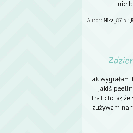
nie 
Autor:
Nika_87
o
18
Zdzier
Jak wygrałam 
jakiś peeli
Traf chciał że
zużywam nami