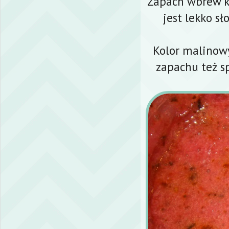
Zapach wbrew ko
jest lekko sł
Kolor malinow
zapachu też s