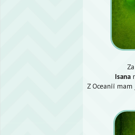
Za
Isana
m
Z Oceanii mam j