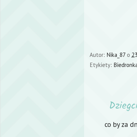
Autor:
Nika_87
o
23
Etykiety:
Biedronk
Dziegc
co by za d