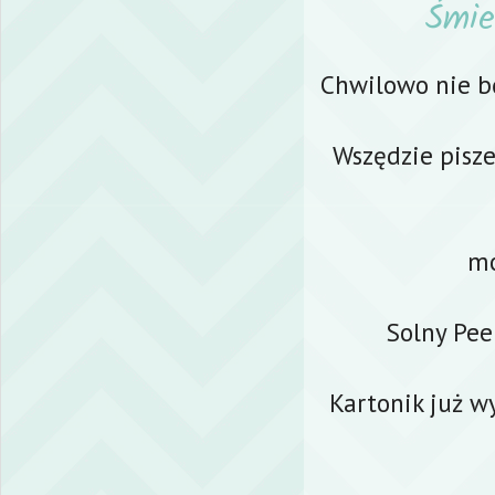
Śmie
Chwilowo nie bę
Wszędzie pisze
mo
Solny Pee
Kartonik już w