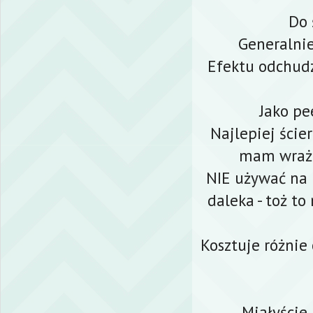
Do 
Generalnie 
Efektu odchud
Jako pe
Najlepiej ście
mam wrażen
NIE używać na p
daleka - toż to
Kosztuje różnie 
Miałyście