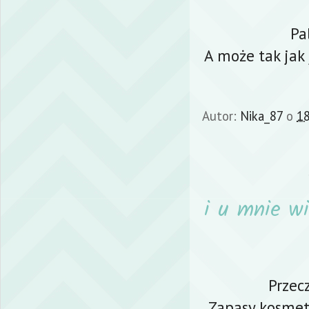
Pa
A może tak jak
Autor:
Nika_87
o
18
i u mnie 
Przec
Zapasy kosmet