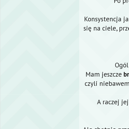
Po p
Konsystencja ja
się na ciele, pr
Ogóln
Mam jeszcze
br
czyli niebawem
A raczej je