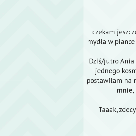
czekam jeszcz
mydła w piance 
Dziś/jutro Ania
jednego kosm
postawiłam na n
mnie, 
Taaak, zdec