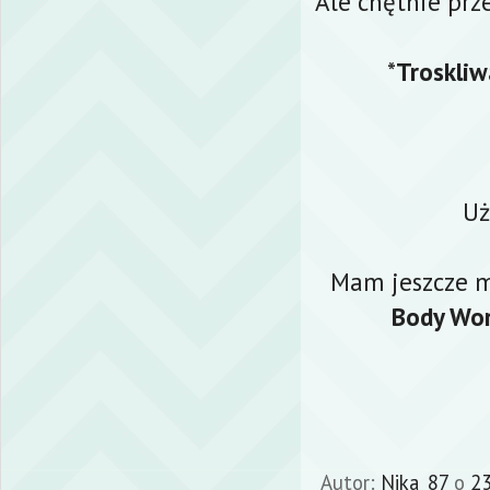
Ale chętnie prz
*
Troskli
Uż
Mam jeszcze m
Body Wo
Autor:
Nika_87
o
23