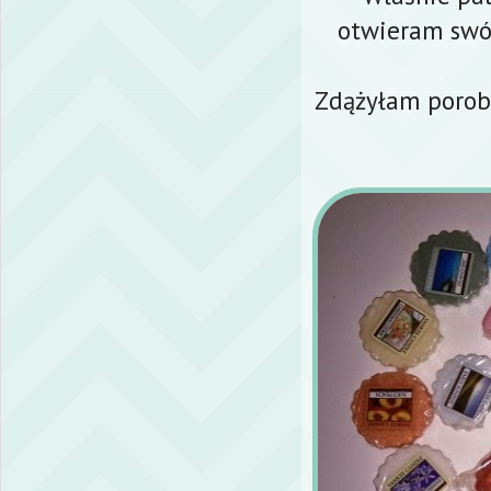
otwieram swó
Zdążyłam porobi