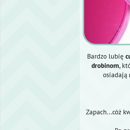
Bardzo lubię
cu
drobinom
, k
osiadają
Zapach...cóż k