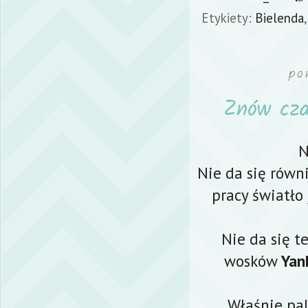
Etykiety:
Bielenda
po
Znów cza
N
Nie da się równi
pracy światło
Nie da się t
wosków
Yan
Właśnie pa