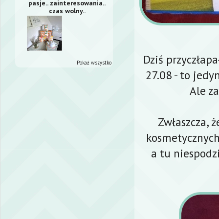
pasje.. zainteresowania..
czas wolny..
Dziś przyczłap
Pokaż wszystko
27.08 - to jed
Ale z
Zwłaszcza, 
kosmetycznych
a tu niespodz