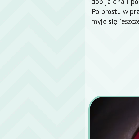
dobija dna i p
Po prostu w pr
myję się jeszcz