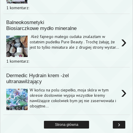
1 komentarz:
Balneokosmetyki
Biosiarczkowe mydło mineralne
›
Ależ fajnego małego cudaka znalazłam w
ostatnim pudełku Pure Beauty . Trochę żałuję, że
jest to tylko miniatura ale z drugiej strony wystar...
1 komentarz:
Dermedic Hydrain krem -żel
ultranawilżający
›
W końcu na polu ciepełko, moja skóra w tym
okresie dosłownie wypija wszystkie kremy
nawilżające cokolwiek bym jej nie zaserwowała i
obojętne...
›
Strona główna