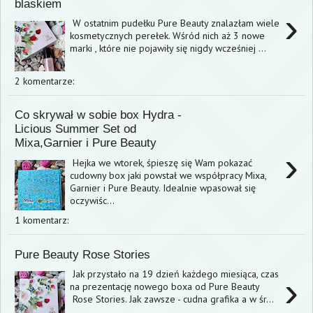
blaskiem
›
W ostatnim pudełku Pure Beauty znalazłam wiele
kosmetycznych perełek. Wśród nich aż 3 nowe
marki , które nie pojawiły się nigdy wcześniej ...
2 komentarze:
Co skrywał w sobie box Hydra -
Licious Summer Set od
Mixa,Garnier i Pure Beauty
›
Hejka we wtorek, śpieszę się Wam pokazać
cudowny box jaki powstał we współpracy Mixa,
Garnier i Pure Beauty. Idealnie wpasował się
oczywiśc...
1 komentarz:
Pure Beauty Rose Stories
Jak przystało na 19 dzień każdego miesiąca, czas
›
na prezentację nowego boxa od Pure Beauty
Rose Stories. Jak zawsze - cudna grafika a w śr...