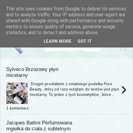
This site uses cookies from Google to deliver its services
and to analyze traffic. Your IP address and user-agent are
shared with Google along with performance and security
metrics to ensure quality of service, generate usage
statistics, and to detect and address abuse.
LEARN MORE
GOT IT
Sylveco Brzozowy płyn
micelarny
›
Drugim produktem z ostatniego pudełka Pure
Beauty , który od razu wzięłam do testów jest płyn
micelarny. To jeden z tych kosmetyków , które...
1 komentarz:
Jacques Battini Perfumowana
mgiełka do ciała z subtelnym