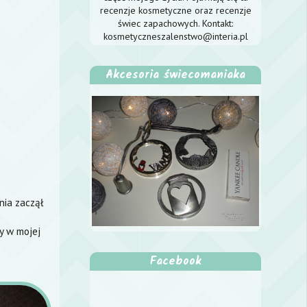
recenzje kosmetyczne oraz recenzje
świec zapachowych. Kontakt:
kosmetyczneszalenstwo@interia.pl
Akcesoria świecomaniaka
nia zaczął
y w mojej
Facebook