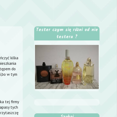
Tester czym się różni od nie
testera ?
ńczyć kilka
mieszkania
stępem do
i,bo w tym
a tej firmy
zapasy tych
przytaszczę
Szukaj