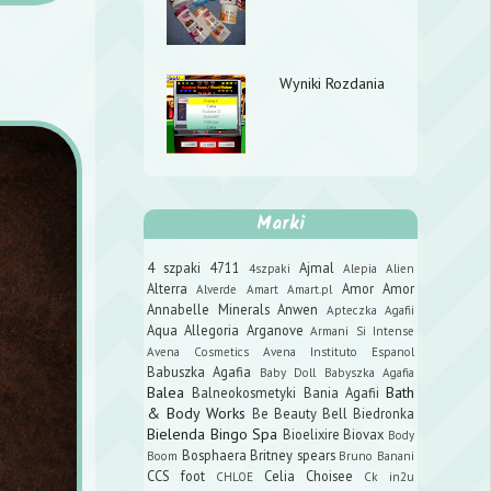
Wyniki Rozdania
Marki
4 szpaki
4711
Ajmal
4szpaki
Alepia
Alien
Alterra
Amor Amor
Alverde
Amart
Amart.pl
Annabelle Minerals
Anwen
Apteczka Agafii
Aqua Allegoria
Arganove
Armani Si Intense
Avena Cosmetics
Avena Instituto Espanol
Babuszka Agafia
Baby Doll
Babyszka Agafia
Balea
Bath
Balneokosmetyki
Bania Agafii
& Body Works
Be Beauty
Bell
Biedronka
Bielenda
Bingo Spa
Bioelixire
Biovax
Body
Bosphaera
Britney spears
Boom
Bruno Banani
CCS foot
Celia
Choisee
CHLOE
Ck in2u