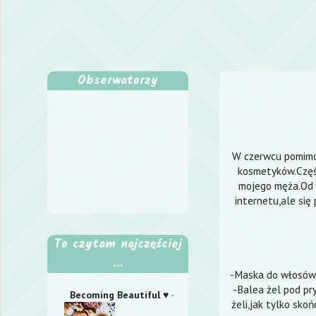
Obserwatorzy
W czerwcu pomimo 
kosmetyków.Część
mojego męża.Od 
internetu,ale się
To czytam najczęściej
...
-Maska do włosów B
-Balea żel pod pry
Becoming Beautiful ♥ ·
żeli,jak tylko sk