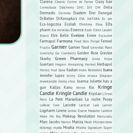
Clarena
Crazy hair
Cleanic
Corine de Farme
Delia
Cremobaza
D'alchemy
DHC
DIY
DM
Dermedic
Diadem
Dior
Donegal
Dermika
Dr.Belter
Dr.Konopka's
EVA NATURA
Ec lab
Eco-logiczna
Ecolab
Elfa
Efektima
Ekoa
pharm
Essence
Era minerlas
Essie
Estee Lauder
Eveline
Etre Belle
Evree
Etiaxil
Exclusive
Farmona
Farmapol
Fennel
Feed Skin
Fenjal
Garnier
Garnier food
Fructis
Gerovital Plant
Golden Rose
Greckie
Givenchy
Go Cranberry
Green Pharmacy
Skarby
Grota bryza
Guerlain
Herbapol
Hegron
Hempking
Henkel
Isana
Iladian
Hermz
Hud Salva
Invex Remedies
Jennifer Lopez
Jenny Glow
Jessica Simpson
Joanna
Juliette has a
Jewelcandle
Jimmy choo
Kringe
gun
Kallos
Kanu
Koi
Kenzo
Candle
Kringle Candle
Kryolan
L'Oreal
La Petit Marseiliais
La roche Posay
Paris
Lacoste
LaRose Care
Lactcyd
Lale
Lanvin
Liqpharm
Lirene
Loreal Elseve
Madame Lambre
Makeup Revolution
Make Me Bio
Manunatu
Marc Jacobs
Mariza
Marion
Mash
Ministerstwo
Missha
dobrego mydła
Missha Signature Super
Miya