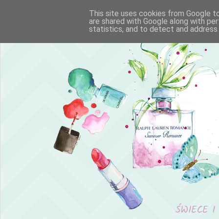
This site uses cookies from Google to 
are shared with Google along with per
statistics, and to detect and address
ŚWIECE I