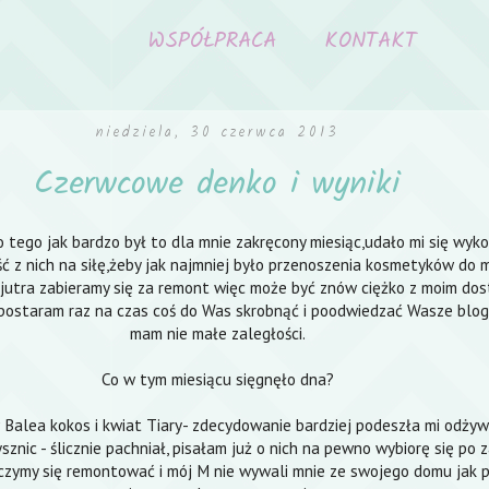
WSPÓŁPRACA
KONTAKT
niedziela, 30 czerwca 2013
Czerwcowe denko i wyniki
tego jak bardzo był to dla mnie zakręcony miesiąc,udało mi się wyko
 z nich na siłę,żeby jak najmniej było przenoszenia kosmetyków do 
jutra zabieramy się za remont więc może być znów ciężko z moim do
 postaram raz na czas coś do Was skrobnąć i poodwiedzać Wasze blog
mam nie małe zaległości.
Co w tym miesiącu sięgnęło dna?
alea kokos i kwiat Tiary- zdecydowanie bardziej podeszła mi odżywk
sznic - ślicznie pachniał, pisałam już o nich na pewno wybiorę się po 
ończymy się remontować i mój M nie wywali mnie ze swojego domu jak 