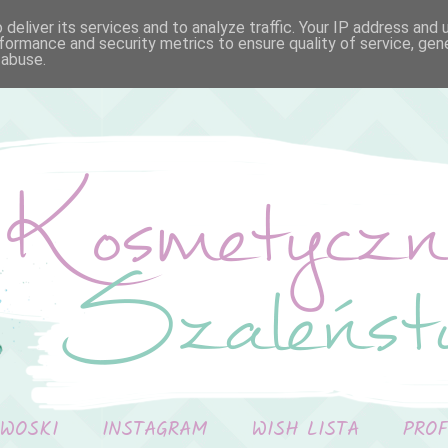
deliver its services and to analyze traffic. Your IP address and
formance and security metrics to ensure quality of service, ge
 abuse.
 WOSKI
INSTAGRAM
WISH LISTA
PRO