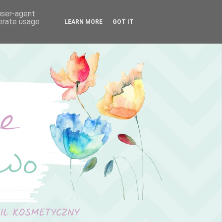
 user-agent
nerate usage
LEARN MORE
GOT IT
FIL KOSMETYCZNY