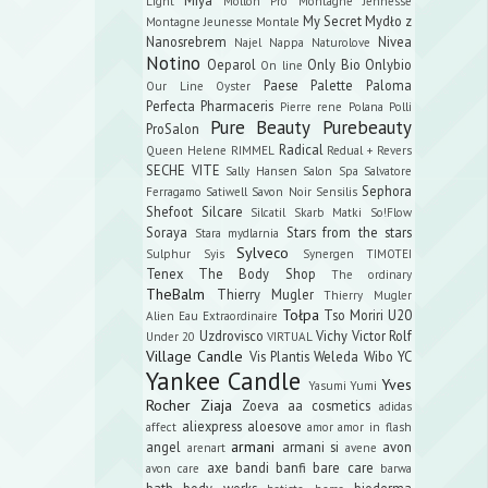
Light
Mollon Pro
Montagne Jennesse
My Secret
Mydło z
Montagne Jeunesse
Montale
Nanosrebrem
Nivea
Najel
Nappa
Naturolove
Notino
Oeparol
Only Bio
Onlybio
On line
Paese
Palette
Paloma
Our Line
Oyster
Perfecta
Pharmaceris
Pierre rene
Polana
Polli
Pure Beauty
Purebeauty
ProSalon
Radical
Queen Helene
RIMMEL
Redual +
Revers
SECHE VITE
Sally Hansen
Salon Spa
Salvatore
Sephora
Ferragamo
Satiwell
Savon Noir
Sensilis
Shefoot
Silcare
Silcatil
Skarb Matki
So!Flow
Soraya
Stars from the stars
Stara mydlarnia
Sylveco
Sulphur
Syis
Synergen
TIMOTEI
Tenex
The Body Shop
The ordinary
TheBalm
Thierry Mugler
Thierry Mugler
Tołpa
Tso Moriri
U20
Alien Eau Extraordinaire
Uzdrovisco
Vichy
Victor Rolf
Under 20
VIRTUAL
Village Candle
Vis Plantis
Weleda
Wibo
YC
Yankee Candle
Yves
Yasumi
Yumi
Rocher
Ziaja
Zoeva
aa cosmetics
adidas
aliexpress
aloesove
affect
amor amor in flash
armani
angel
armani si
avon
arenart
avene
axe
bandi
banfi
bare care
avon care
barwa
bath body works
bioderma