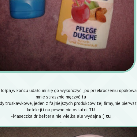
 Tołpa,w końcu udało mi się go wykończyć , po przekroczeniu opakowa
mnie strasznie męczyć
tu
dy truskawkowe, jeden z fajniejszych produktów tej firmy, nie pierwsz
kolekcji i na pewno nie ostatni
TU
-Maseczka dr belter'a nie wielka ale wydajna :)
tu
-