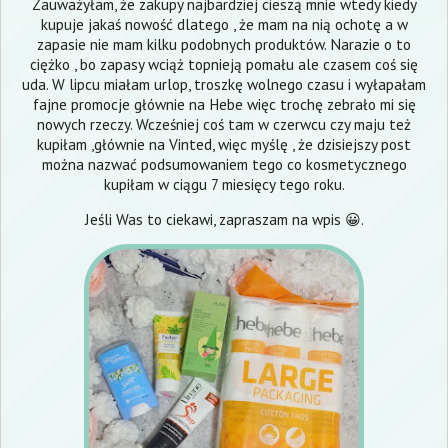
Zauważyłam, że zakupy najbardziej cieszą mnie wtedy kiedy
kupuje jakaś nowość dlatego , że mam na nią ochotę a w
zapasie nie mam kilku podobnych produktów. Narazie o to
ciężko , bo zapasy wciąż topnieją pomału ale czasem coś się
uda. W lipcu miałam urlop, troszkę wolnego czasu i wyłapałam
fajne promocje głównie na Hebe więc trochę zebrało mi się
nowych rzeczy. Wcześniej coś tam w czerwcu czy maju też
kupiłam ,głównie na Vinted, więc myślę , że dzisiejszy post
można nazwać podsumowaniem tego co kosmetycznego
kupiłam w ciągu 7 miesięcy tego roku.
Jeśli Was to ciekawi, zapraszam na wpis 😀.