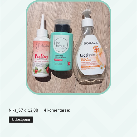
Nika_87
o
12:08
4 komentarze:
Udostępnij