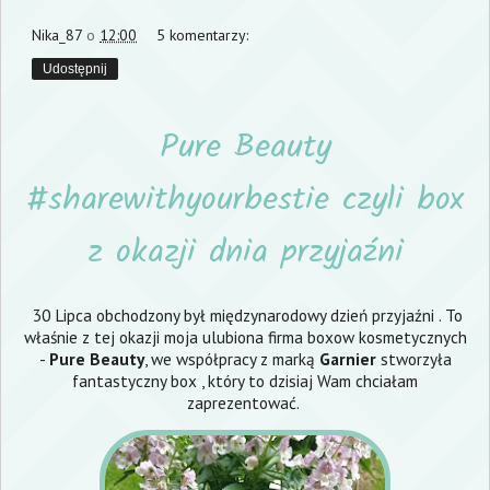
Nika_87
o
12:00
5 komentarzy:
Udostępnij
Pure Beauty
#sharewithyourbestie czyli box
z okazji dnia przyjaźni
30 Lipca obchodzony był międzynarodowy dzień przyjaźni . To
właśnie z tej okazji moja ulubiona firma boxow kosmetycznych
-
Pure Beauty
, we współpracy z marką
Garnier
stworzyła
fantastyczny box , który to dzisiaj Wam chciałam
zaprezentować.