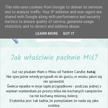
This site uses cookies from Google to deliver its services
and to analyze traffic. Your IP address and user-agent are
shared with Google along with performance and security
metrics to ensure quality of service, generate usage
statistics, and to detect and address abuse.
LEARN MORE
GOT IT
Jak właściwie pachnie Miś?
Już raz pisałam Wam o Misiu od Yankee Candle,
tutaj
.
Nie specjalnie wtedy przypadł mi do gustu, w wosku jakoś się
nie sprawdził.
Świeca wpadła w moje łapki przypadkowo - podczas jednej z
wymian wymieniłam po prostu kilka nie kochanych samplerów
na nie kochaną misiową świecę.
Etykietka jest tak ładna, że pomyślałam że nada się jako
ozdoba.