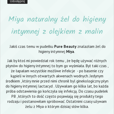
Udostępnij
Miya naturalny żel do higieny
intymnej z olejkiem z malin
Jakiś czas temu w pudełku
Pure Beauty
znalazłam żel do
higieny intymnej
Miya
.
Jak by ktoś mi powiedział rok temu , że będę używać różnych
płynów do higieny intymnej to bym go wyśmiała. Był taki czas ,
że łapałam wszystkie możliwe infekcje - po basenie czy
kąpieli w innych otwartych akwenach wodnych. Jedynym
środkiem , który mnie przed nimi chronił byl ginekologiczny płyn
do higieny intymnej lactacyd . Używałam go kilka lat, bo każda
próba odstawienia go kończyła się infekcją. Do czasu pudełek
PB , których to dość często pojawiają się produkty tego
rodzaju i postanowiłam spróbować. Ostatnimi czasy używam
żelu z Miya o którym dzisiaj słów kilka.