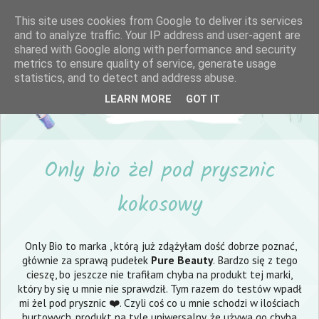
This site uses cookies from Google to deliver its services
and to analyze traffic. Your IP address and user-agent are
shared with Google along with performance and security
metrics to ensure quality of service, generate usage
statistics, and to detect and address abuse.
LEARN MORE
GOT IT
Only bio żel pod prysznic
kokosowy
Only Bio to marka , którą już zdążyłam dość dobrze poznać,
głównie za sprawą pudełek
Pure Beauty
. Bardzo się z tego
cieszę, bo jeszcze nie trafiłam chyba na produkt tej marki,
który by się u mnie nie sprawdził. Tym razem do testów wpadł
mi żel pod prysznic ❤️. Czyli coś co u mnie schodzi w ilościach
hurtowych, produkt na tyle uniwersalny, że używa go chyba