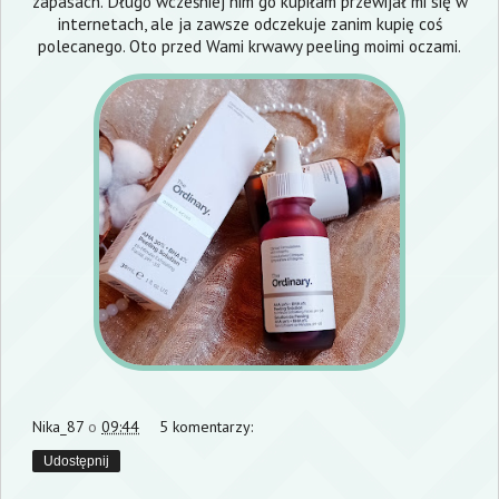
zapasach. Długo wcześniej nim go kupiłam przewijał mi się w
internetach, ale ja zawsze odczekuje zanim kupię coś
polecanego. Oto przed Wami krwawy peeling moimi oczami.
Nika_87
o
09:44
5 komentarzy:
Udostępnij