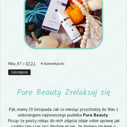
Nika_87
o
07:21
4 komentarze:
Udostępnij
Pure Beauty Zrelaksuj się
Pyk, mamy 19 listopada. Jak co miesiąc przychodzę do Was z
unboxingiem najnowszego pudełka
Pure Beauty
.
Pisząc te posty, robiąc do nich zdjęcia zdaje sobie sprawę jak
szybko ten czas leci. Wydaje mi się , że dopiero pisałam o