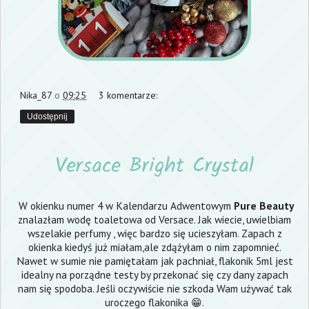
Nika_87
o
09:25
3 komentarze:
Udostępnij
Versace Bright Crystal
W okienku numer 4 w Kalendarzu Adwentowym
Pure Beauty
znalazłam wodę toaletowa od Versace. Jak wiecie, uwielbiam
wszelakie perfumy , więc bardzo się ucieszyłam. Zapach z
okienka kiedyś już miałam,ale zdążyłam o nim zapomnieć.
Nawet w sumie nie pamiętałam jak pachniał, flakonik 5ml jest
idealny na porządne testy by przekonać się czy dany zapach
nam się spodoba. Jeśli oczywiście nie szkoda Wam używać tak
uroczego flakonika 😁.