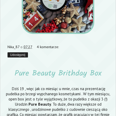
Nika_87
o
07:27
4 komentarze:
Udostępnij
Pure Beauty Brithday Box
Dziś 19 , więc jak co miesiąc u mnie, czas na prezentację
pudełka po brzegi wypchanego kosmetykami . W tym miesiącu,
open box jest o tyle wyjątkowy, że to pudełko z okazji 3 (!)
Urodzin
Pure Beauty
. To duże, dwa razy większe od
klasycznego , urodzinowe pudełko z cudownie cieszącą oko
grafiką. Co miesiąc powtarzam, że grafik pracujący w tej firmie