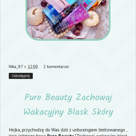
Nika_87
o
12:00
2 komentarze:
Udostępnij
Pure Beauty Zachowaj
Wakacyjny Blask Skóry
Hejka, przychodzę do Was dziś z unboxingiem limitowanego ,
iście letniego boxa
Pure Beauty
*
Zachowaj wakacyjny blask