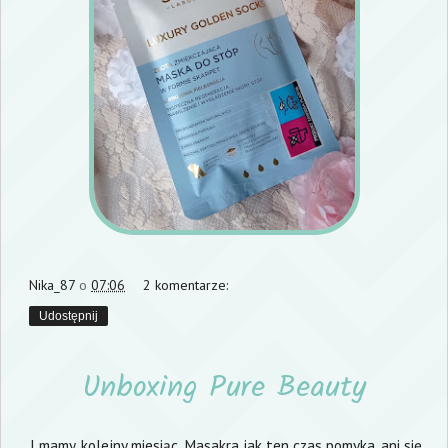
Nika_87
o
07:06
2 komentarze:
Udostępnij
Unboxing Pure Beauty
I mamy, kolejny miesiąc. Masakra jak ten czas pomyka, ani się