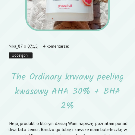
Nika_87
o
07:15
4 komentarze:
Udostępnij
The Ordinary krwawy peeling
kwasowy AHA 30% + BHA
2%
Hejo, produkt o którym dzisiaj Wam napiszę, poznałam ponad
dwa lata temu . Bardzo go lubię i zawsze mam buteleczkę w