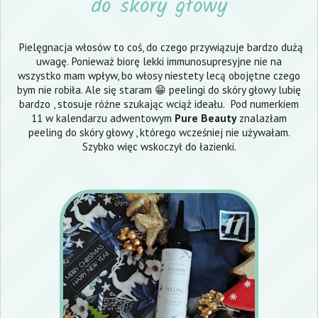
do skóry głowy
Pielęgnacja włosów to coś, do czego przywiązuje bardzo dużą
uwagę. Ponieważ biorę lekki immunosupresyjne nie na
wszystko mam wpływ, bo włosy niestety lecą obojętne czego
bym nie robiła. Ale się staram 😁 peelingi do skóry głowy lubię
bardzo , stosuje różne szukając wciąż ideału. Pod numerkiem
11 w kalendarzu adwentowym
Pure Beauty
znalazłam
peeling do skóry głowy , którego wcześniej nie używałam.
Szybko więc wskoczył do łazienki.