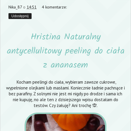
Nika_87
o
14:51
4 komentarze:
Udostępnij
Hristina Naturalny
antycellulitowy peeling do ciała
z ananasem
Kocham peelingi do ciała, wybieram zawsze cukrowe,
wypełnione olejkami lub masłami. Koniecznie ładnie pachnące i
bez parafiny. Z solnymi nie jest mi nigdy po drodze i sama ich
nie kupuję, no ale ten z dzisiejszego wpisu dostałam do
testów. Czy żałuję? Ani trochę 🙊.