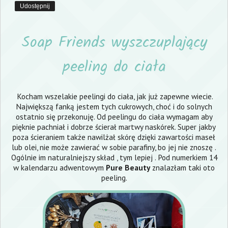
Udostępnij
Soap Friends wyszczuplający
peeling do ciała
Kocham wszelakie peelingi do ciała, jak już zapewne wiecie.
Największą fanką jestem tych cukrowych, choć i do solnych
ostatnio się przekonuję. Od peelingu do ciała wymagam aby
pięknie pachniał i dobrze ścierał martwy naskórek. Super jakby
poza ścieraniem także nawilżał skórę dzięki zawartości maseł
lub olei, nie może zawierać w sobie parafiny, bo jej nie znoszę .
Ogólnie im naturalniejszy skład , tym lepiej . Pod numerkiem 14
w kalendarzu adwentowym
Pure Beauty
znalazłam taki oto
peeling.