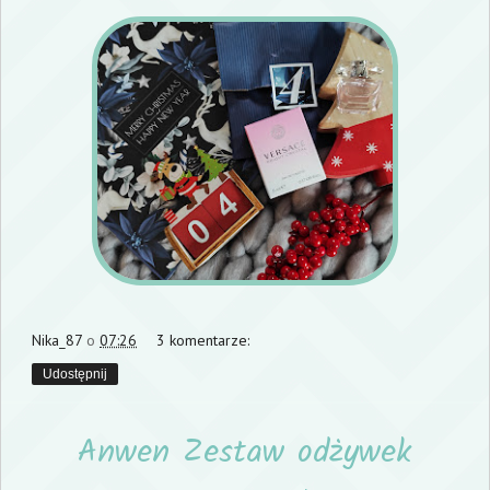
Nika_87
o
07:26
3 komentarze:
Udostępnij
Anwen Zestaw odżywek