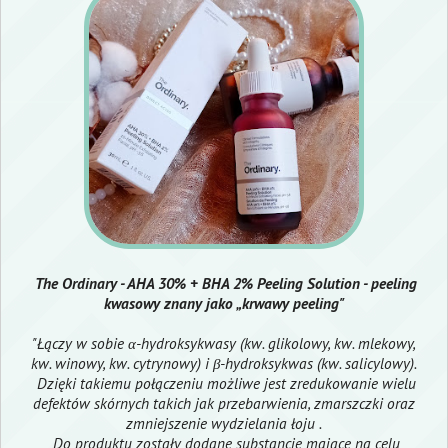
The Ordinary - AHA 30% + BHA 2% Peeling Solution - peeling
kwasowy znany jako „krwawy peeling"
"Łączy w sobie α-hydroksykwasy (kw. glikolowy, kw. mlekowy,
kw. winowy, kw. cytrynowy) i β-hydroksykwas (kw. salicylowy).
Dzięki takiemu połączeniu możliwe jest zredukowanie wielu
defektów skórnych takich jak przebarwienia, zmarszczki oraz
zmniejszenie wydzielania łoju .
Do produktu zostały dodane substancje mające na celu