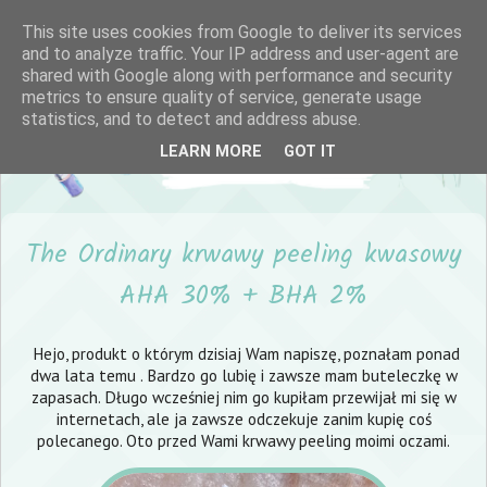
This site uses cookies from Google to deliver its services
and to analyze traffic. Your IP address and user-agent are
shared with Google along with performance and security
metrics to ensure quality of service, generate usage
statistics, and to detect and address abuse.
LEARN MORE
GOT IT
The Ordinary krwawy peeling kwasowy
AHA 30% + BHA 2%
Hejo, produkt o którym dzisiaj Wam napiszę, poznałam ponad
dwa lata temu . Bardzo go lubię i zawsze mam buteleczkę w
zapasach. Długo wcześniej nim go kupiłam przewijał mi się w
internetach, ale ja zawsze odczekuje zanim kupię coś
polecanego. Oto przed Wami krwawy peeling moimi oczami.