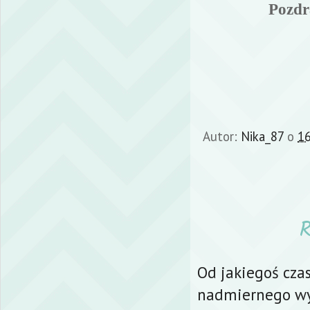
Pozdr
Autor:
Nika_87
o
16
Od jakiegoś cza
nadmiernego wy