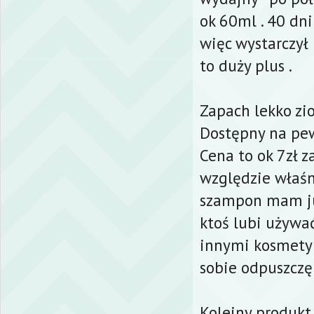
ok 60ml . 40 dn
więc wystarczył
to duży plus .
Zapach lekko zi
Dostępny na pew
Cena to ok 7zł 
względzie właśni
szampon mam ju
ktoś lubi używa
innymi kosmetyk
sobie odpuszczę
Kolejny produkt