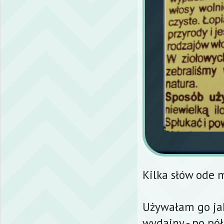
Kilka słów ode
Używałam go jak 
wydajny - po pół