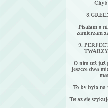
Chyba
8.GRE
Pisałam o n
zamierzam z
9. PERFE
TWARZY
O nim też już
jeszcze dwa mi
mam
To by było na 
Teraz się szyku