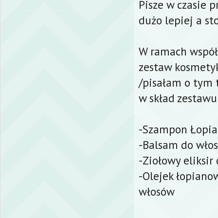
Pisze w czasie 
dużo lepiej a st
W ramach współp
zestaw kosmety
/pisałam o tym
w skład zestawu
-Szampon Łopia
-Balsam do wło
-Ziołowy eliksi
-Olejek łopian
włosów