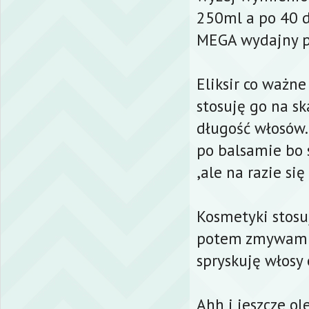
250ml a po 40 d
MEGA wydajny p
Eliksir co ważn
stosuję go na sk
długość włosów. 
po balsamie bo 
,ale na razie s
Kosmetyki stosu
potem zmywam o
spryskuję włosy 
Ahh i jeszcze o