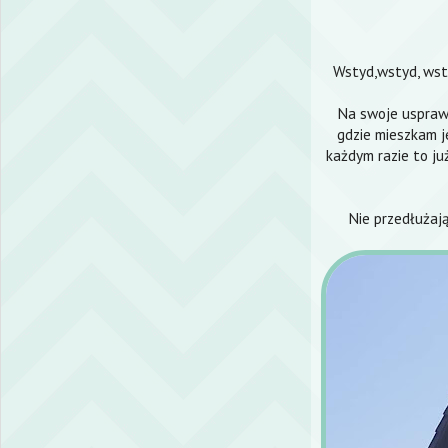
Wstyd,wstyd, wsty
Na swoje usprawi
gdzie mieszkam je
każdym razie to ju
Nie przedłużają