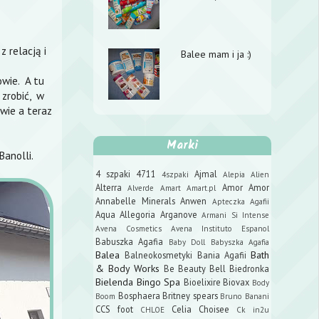
 relacją i
Balee mam i ja :)
owie. A tu
 zrobić, w
wie a teraz
Marki
Banolli.
4 szpaki
4711
Ajmal
4szpaki
Alepia
Alien
Alterra
Amor Amor
Alverde
Amart
Amart.pl
Annabelle Minerals
Anwen
Apteczka Agafii
Aqua Allegoria
Arganove
Armani Si Intense
Avena Cosmetics
Avena Instituto Espanol
Babuszka Agafia
Baby Doll
Babyszka Agafia
Balea
Bath
Balneokosmetyki
Bania Agafii
& Body Works
Be Beauty
Bell
Biedronka
Bielenda
Bingo Spa
Bioelixire
Biovax
Body
Bosphaera
Britney spears
Boom
Bruno Banani
CCS foot
Celia
Choisee
CHLOE
Ck in2u