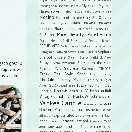
Light
Mollon Pro
Montagne Jennesse
My Secret
Mydło z
Montagne Jeunesse
Montale
Nanosrebrem
Nivea
Najel
Nappa
Naturolove
Notino
Oeparol
Only Bio
Onlybio
On line
Paese
Palette
Paloma
Our Line
Oyster
Perfecta
Pharmaceris
Pierre rene
Polana
Polli
Pure Beauty
Purebeauty
ProSalon
Radical
Queen Helene
RIMMEL
Redual +
Revers
SECHE VITE
Sally Hansen
Salon Spa
Salvatore
Sephora
Ferragamo
Satiwell
Savon Noir
Sensilis
Shefoot
Silcare
Silcatil
Skarb Matki
So!Flow
ęsto gości u
Soraya
Stars from the stars
Stara mydlarnia
Sylveco
ku zapachów
Sulphur
Syis
Synergen
TIMOTEI
Tenex
The Body Shop
The ordinary
praszam do
TheBalm
Thierry Mugler
Thierry Mugler
Tołpa
Tso Moriri
U20
Alien Eau Extraordinaire
Uzdrovisco
Vichy
Victor Rolf
Under 20
VIRTUAL
Village Candle
Vis Plantis
Weleda
Wibo
YC
Yankee Candle
Yves
Yasumi
Yumi
Rocher
Ziaja
Zoeva
aa cosmetics
adidas
aliexpress
aloesove
affect
amor amor in flash
armani
angel
armani si
avon
arenart
avene
axe
bandi
banfi
bare care
avon care
barwa
bath body works
bioderma