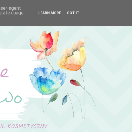
 user-agent
nerate usage
LEARN MORE
GOT IT
FIL KOSMETYCZNY