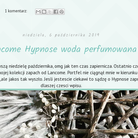
1 komentarz:
niedziela, 6 października 2019
ncome Hypnose woda perfumowana
zą niedzielę października, omg jak ten czas zapiernicza. Ostatnio cz
mojej kolekcji zapach od Lancome. Portfel nie ciągnął mnie w kierun
ale jakos tak wyszło. Jesli jestescie ciekawi to sądzę o Hypnose za
dlaszej czesci wpisu.