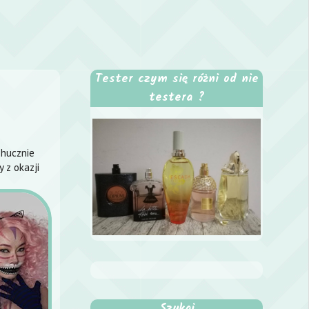
Tester czym się różni od nie
testera ?
 hucznie
 z okazji
Szukaj