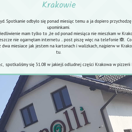
Krakowie
d. Spotkanie odbyło się ponad miesiąc temu a ja dopiero przychodzę z
upominkami.
edliwienie mam tylko to ,że od ponad miesiąca nie mieszkam w Krak
szcze nie ogarnęłam internetu .. post piszę więc na telefonie 🙈. Co
ż dwa miesiace jak jestem na kartonach i walizkach, najpierw w Krako
tu.
c, spotkaliśmy się 31.08 w jakiejś odludnej części Krakowa w pizzerii 