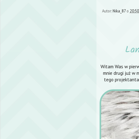
Autor:
Nika_87
o
20:50
La
Witam Was w pierws
mnie drugi już w 
tego projektanta,