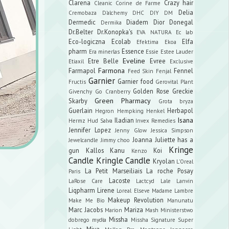
Clarena
Crazy hair
Cleanic
Corine de Farme
Delia
Cremobaza
D'alchemy
DHC
DIY
DM
Dermedic
Diadem
Dior
Donegal
Dermika
Dr.Belter
Dr.Konopka's
EVA NATURA
Ec lab
Eco-logiczna
Ecolab
Elfa
Efektima
Ekoa
pharm
Essence
Era minerlas
Essie
Estee Lauder
Eveline
Etre Belle
Evree
Etiaxil
Exclusive
Farmona
Farmapol
Fennel
Feed Skin
Fenjal
Garnier
Garnier food
Fructis
Gerovital Plant
Golden Rose
Greckie
Givenchy
Go Cranberry
Green Pharmacy
Skarby
Grota bryza
Guerlain
Herbapol
Hegron
Hempking
Henkel
Isana
Iladian
Hermz
Hud Salva
Invex Remedies
Jennifer Lopez
Jenny Glow
Jessica Simpson
Joanna
Juliette has a
Jewelcandle
Jimmy choo
Kringe
gun
Kallos
Kanu
Koi
Kenzo
Candle
Kringle Candle
Kryolan
L'Oreal
La Petit Marseiliais
La roche Posay
Paris
Lacoste
LaRose Care
Lactcyd
Lale
Lanvin
Liqpharm
Lirene
Loreal Elseve
Madame Lambre
Makeup Revolution
Make Me Bio
Manunatu
Marc Jacobs
Mariza
Marion
Mash
Ministerstwo
Missha
dobrego mydła
Missha Signature Super
Miya