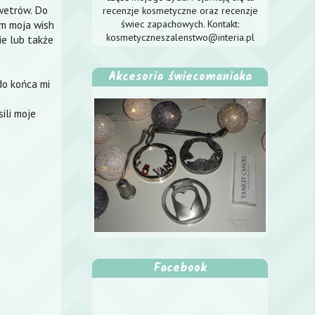
swetrów. Do
recenzje kosmetyczne oraz recenzje
świec zapachowych. Kontakt:
ym moja wish
kosmetyczneszalenstwo@interia.pl
ie lub także
Akcesoria świecomaniaka
do końca mi
ili moje
Facebook