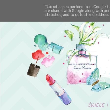
This site uses cookies from Google to 
are shared with Google along with per
statistics, and to detect and address
ŚWIECE I