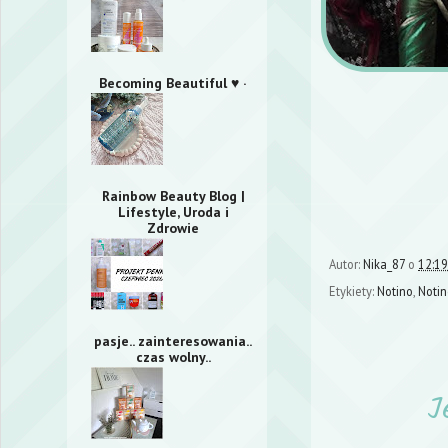
Becoming Beautiful ♥ ·
Rainbow Beauty Blog |
Lifestyle, Uroda i
Zdrowie
Autor:
Nika_87
o
12:19
Etykiety:
Notino
,
Notin
pasje.. zainteresowania..
czas wolny..
J