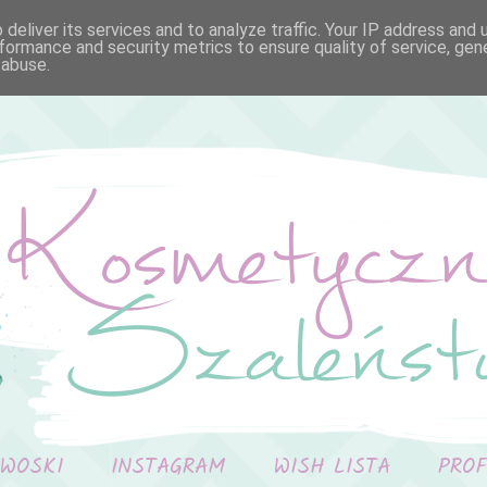
deliver its services and to analyze traffic. Your IP address and
formance and security metrics to ensure quality of service, ge
 abuse.
 WOSKI
INSTAGRAM
WISH LISTA
PRO