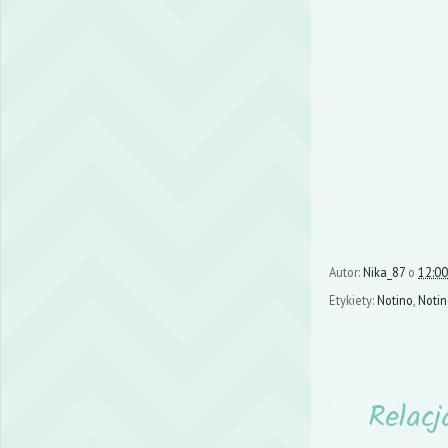
Autor:
Nika_87
o
12:00
Etykiety:
Notino
,
Notin
Relacj