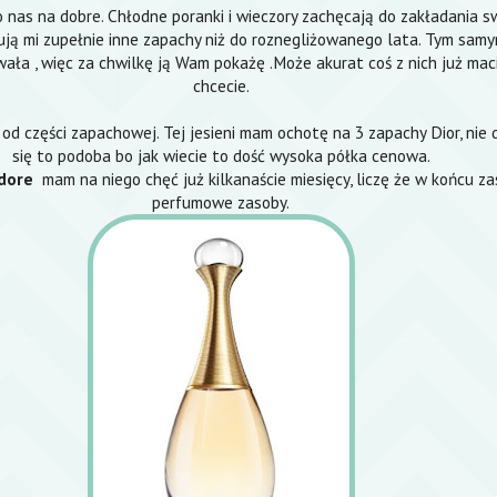
o nas na dobre. Chłodne poranki i wieczory zachęcają do zakładania 
ją mi zupełnie inne zapachy niż do roznegliżowanego lata. Tym sam
ała , więc za chwilkę ją Wam pokażę .Może akurat coś z nich już mac
chcecie.
od części zapachowej. Tej jesieni mam ochotę na 3 zapachy Dior, nie 
się to podoba bo jak wiecie to dość wysoka półka cenowa.
adore
mam na niego chęć już kilkanaście miesięcy, liczę że w końcu zas
perfumowe zasoby.