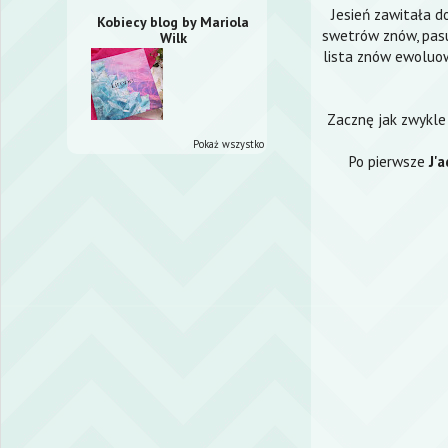
Jesień zawitała d
Kobiecy blog by Mariola
swetrów znów, pasu
Wilk
lista znów ewoluow
Zacznę jak zwykle 
Pokaż wszystko
Po pierwsze
J'