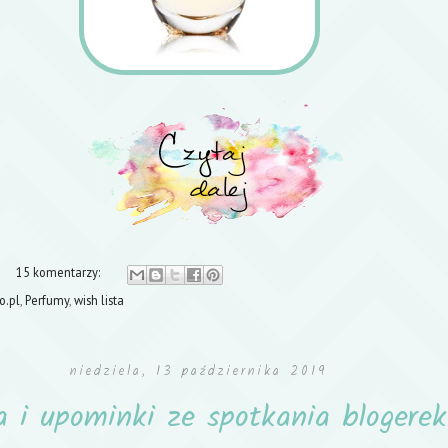
15 komentarzy:
o.pl
,
Perfumy
,
wish lista
niedziela, 13 października 2019
a i upominki ze spotkania blogere