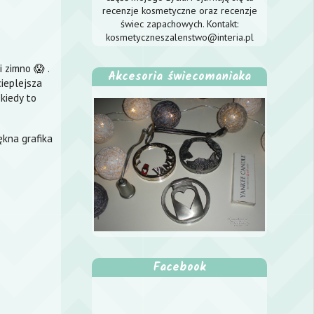
recenzje kosmetyczne oraz recenzje
świec zapachowych. Kontakt:
kosmetyczneszalenstwo@interia.pl
i zimno 😱 .
Akcesoria świecomaniaka
cieplejsza
 kiedy to
iękna grafika
Facebook