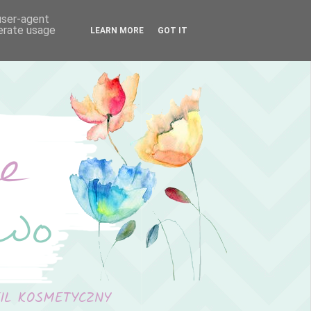
 user-agent
nerate usage
LEARN MORE
GOT IT
FIL KOSMETYCZNY