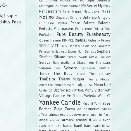
Light
Mollon Pro
Montagne Jennesse
y 🥳
My Secret
Mydło z
Montagne Jeunesse
Montale
Nanosrebrem
Nivea
Najel
Nappa
Naturolove
iąż super
Notino
Oeparol
Only Bio
Onlybio
On line
dukty. Poza
Paese
Palette
Paloma
Our Line
Oyster
Perfecta
Pharmaceris
Pierre rene
Polana
Polli
Pure Beauty
Purebeauty
ProSalon
Radical
Queen Helene
RIMMEL
Redual +
Revers
SECHE VITE
Sally Hansen
Salon Spa
Salvatore
Sephora
Ferragamo
Satiwell
Savon Noir
Sensilis
Shefoot
Silcare
Silcatil
Skarb Matki
So!Flow
Soraya
Stars from the stars
Stara mydlarnia
Sylveco
Sulphur
Syis
Synergen
TIMOTEI
Tenex
The Body Shop
The ordinary
TheBalm
Thierry Mugler
Thierry Mugler
Tołpa
Tso Moriri
U20
Alien Eau Extraordinaire
Uzdrovisco
Vichy
Victor Rolf
Under 20
VIRTUAL
Village Candle
Vis Plantis
Weleda
Wibo
YC
Yankee Candle
Yves
Yasumi
Yumi
Rocher
Ziaja
Zoeva
aa cosmetics
adidas
aliexpress
aloesove
affect
amor amor in flash
armani
angel
armani si
avon
arenart
avene
axe
bandi
banfi
bare care
avon care
barwa
bath body works
bioderma