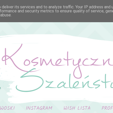
deliver its services and to analyze traffic. Your IP address and
formance and security metrics to ensure quality of service, ge
 abuse.
 WOSKI
INSTAGRAM
WISH LISTA
PRO