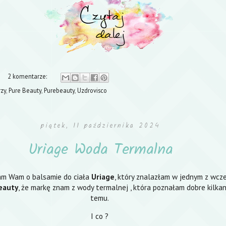
2 komentarze:
rzy
,
Pure Beauty
,
Purebeauty
,
Uzdrovisco
piątek, 11 października 2024
Uriage Woda Termalna
łam Wam o balsamie do ciała
Uriage
, który znalazłam w jednym z wcz
eauty
, że markę znam z wody termalnej , która poznałam dobre kilkan
temu.
I co ?