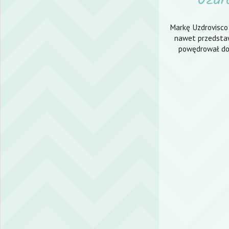
Uzdr
Markę Uzdrovisco 
nawet przedstaw
powędrował do 