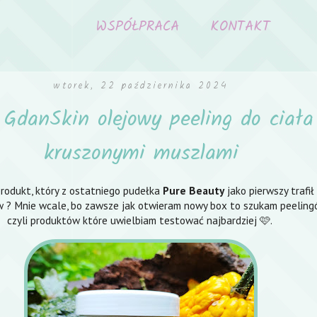
WSPÓŁPRACA
KONTAKT
wtorek, 22 października 2024
 GdanSkin olejowy peeling do ciała
kruszonymi muszlami
rodukt, który z ostatniego pudełka
Pure Beauty
jako pierwszy trafił
w ? Mnie wcale, bo zawsze jak otwieram nowy box to szukam peelingó
czyli produktów które uwielbiam testować najbardziej 🩷.