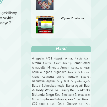
y
 gościliśmy
em szybko
Wyniki Rozdania
abye 7.
Marki
4 szpaki
4711
Ajmal
4szpaki
Alepia
Alien
Alterra
Amor Amor
Alverde
Amart
Amart.pl
Annabelle Minerals
Anwen
Apteczka Agafii
Aqua Allegoria
Arganove
Armani Si Intense
Avena Cosmetics
Avena Instituto Espanol
Babuszka Agafia
Baby Doll
Babyszka Agafia
Balea
Bath
Balneokosmetyki
Bania Agafii
& Body Works
Be Beauty
Bell
Biedronka
Bielenda
Bingo Spa
Bioelixire
Biovax
Body
Bosphaera
Britney spears
Boom
Bruno Banani
CCS foot
Celia
Choisee
CHLOE
Ck in2u