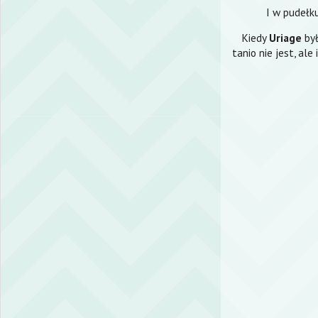
I w pudełk
Kiedy
Uriage
był
tanio nie jest, al