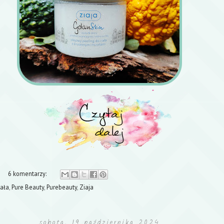
6 komentarzy:
iała
,
Pure Beauty
,
Purebeauty
,
Ziaja
sobota, 19 października 2024