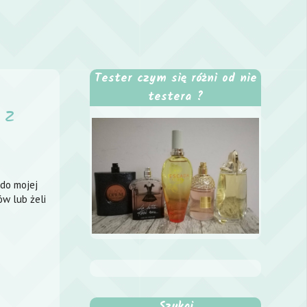
Tester czym się różni od nie
testera ?
 z
 do mojej
w lub żeli
Szukaj