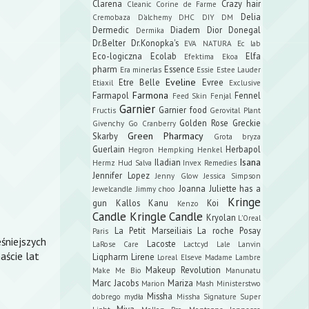
Clarena
Crazy hair
Cleanic
Corine de Farme
Delia
Cremobaza
D'alchemy
DHC
DIY
DM
Dermedic
Diadem
Dior
Donegal
Dermika
Dr.Belter
Dr.Konopka's
EVA NATURA
Ec lab
Eco-logiczna
Ecolab
Elfa
Efektima
Ekoa
pharm
Essence
Era minerlas
Essie
Estee Lauder
Eveline
Etre Belle
Evree
Etiaxil
Exclusive
Farmona
Farmapol
Fennel
Feed Skin
Fenjal
Garnier
Garnier food
Fructis
Gerovital Plant
Golden Rose
Greckie
Givenchy
Go Cranberry
Green Pharmacy
Skarby
Grota bryza
Guerlain
Herbapol
Hegron
Hempking
Henkel
Isana
Iladian
Hermz
Hud Salva
Invex Remedies
Jennifer Lopez
Jenny Glow
Jessica Simpson
Joanna
Juliette has a
Jewelcandle
Jimmy choo
Kringe
gun
Kallos
Kanu
Koi
Kenzo
Candle
Kringle Candle
Kryolan
L'Oreal
La Petit Marseiliais
La roche Posay
Paris
eśniejszych
Lacoste
LaRose Care
Lactcyd
Lale
Lanvin
aście lat
Liqpharm
Lirene
Loreal Elseve
Madame Lambre
Makeup Revolution
Make Me Bio
Manunatu
Marc Jacobs
Mariza
Marion
Mash
Ministerstwo
Missha
dobrego mydła
Missha Signature Super
Miya