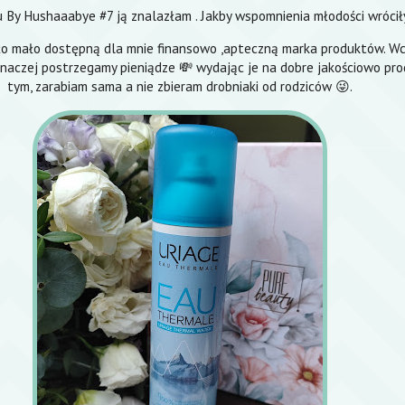
u By Hushaaabye #7 ją znalazłam . Jakby wspomnienia młodości wrócił
o mało dostępną dla mnie finansowo ,apteczną marka produktów. Wc
e inaczej postrzegamy pieniądze 💸 wydając je na dobre jakościowo pro
tym, zarabiam sama a nie zbieram drobniaki od rodziców 😜.