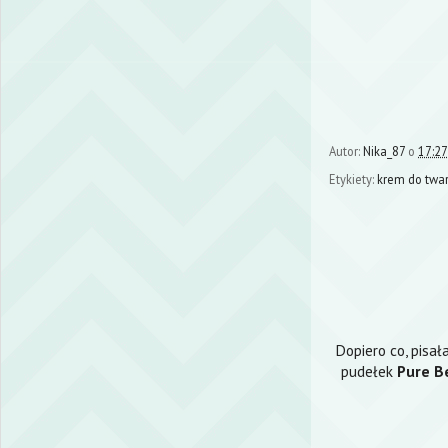
Autor:
Nika_87
o
17:27
Etykiety:
krem do twa
Dopiero co, pisa
pudełek
Pure B