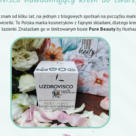
ovisco nawadniający krem do twarz
znam od kilku lat, na jednym z blogowych spotkań na początku marki
icielki. To Polska marka kosmetyków z fajnymi składami, dlatego kr
łazienki. Znalazłam go w limitowanym boxie
Pure Beauty
by Hushaa