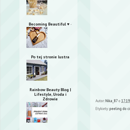
Becoming Beautiful ♥ ·
Po tej stronie lustra
Rainbow Beauty Blog |
Lifestyle, Uroda i
Zdrowie
Autor:
Nika_87
o
17:19
Etykiety:
peeling do c