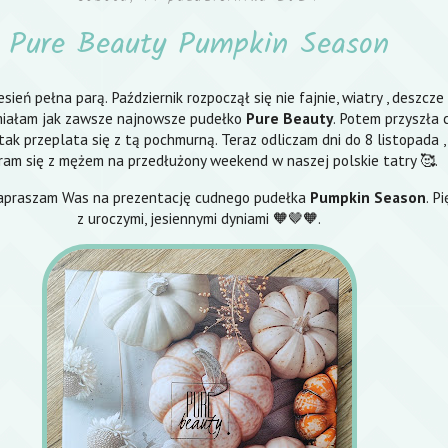
Pure Beauty Pumpkin Season
jesień pełna parą. Październik rozpoczął się nie fajnie, wiatry , deszcze 
miałam jak zawsze najnowsze pudełko
Pure Beauty
. Potem przyszła 
 tak przeplata się z tą pochmurną. Teraz odliczam dni do 8 listopada ,
ram się z mężem na przedłużony weekend w naszej polskie tatry 🥰.
zapraszam Was na prezentację cudnego pudełka
Pumpkin Season
. P
z uroczymi, jesiennymi dyniami 🧡🤎🧡.