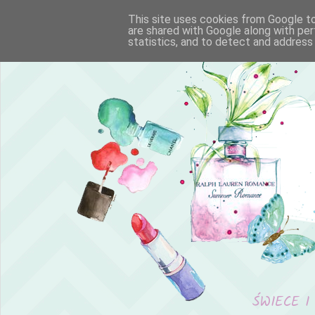
This site uses cookies from Google to 
are shared with Google along with per
statistics, and to detect and address
ŚWIECE I