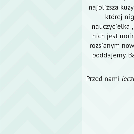
najbliższa kuzy
której ni
nauczycielka 
nich jest moi
rozsianym nowo
poddajemy. Ba
Przed nami
lecz