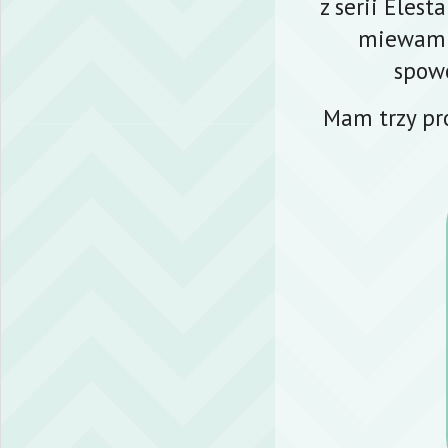
z serii Eles
miewam z
spowo
Mam trzy pro