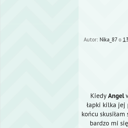
Autor:
Nika_87
o
13
Kiedy
Angel
w
łapki kilka je
końcu skusiłam 
bardzo mi si