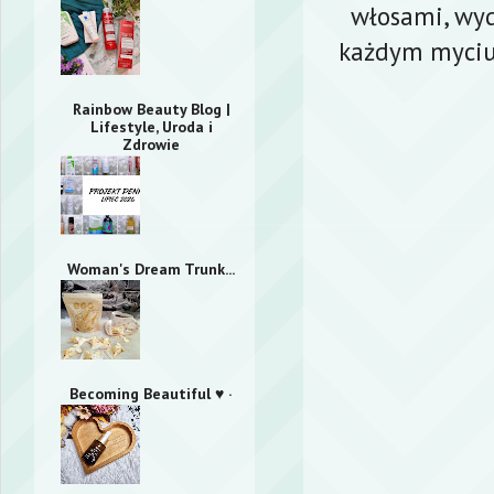
włosami, wyd
każdym myciu 
Rainbow Beauty Blog |
Lifestyle, Uroda i
Zdrowie
Woman's Dream Trunk...
Becoming Beautiful ♥ ·