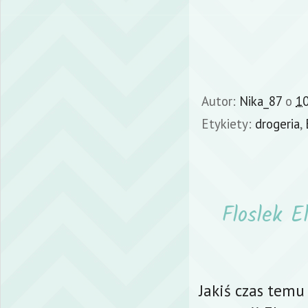
Autor:
Nika_87
o
10
Etykiety:
drogeria
,
Floslek E
Jakiś czas temu