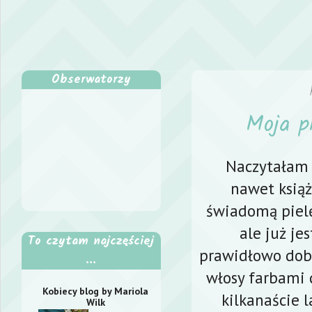
Obserwatorzy
Moja p
Naczytałam s
nawet książ
świadomą pielę
ale już je
To czytam najczęściej
prawidłowo dob
...
włosy farbami 
Kobiecy blog by Mariola
kilkanaście 
Wilk