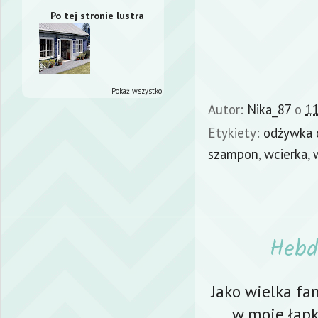
Po tej stronie lustra
Pokaż wszystko
Autor:
Nika_87
o
11
Etykiety:
odżywka 
szampon
,
wcierka
,
Hebd
Jako wielka fan
w moje łapki