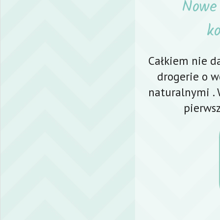
Nowe 
k
Całkiem nie da
drogerie o 
naturalnymi . 
pierws