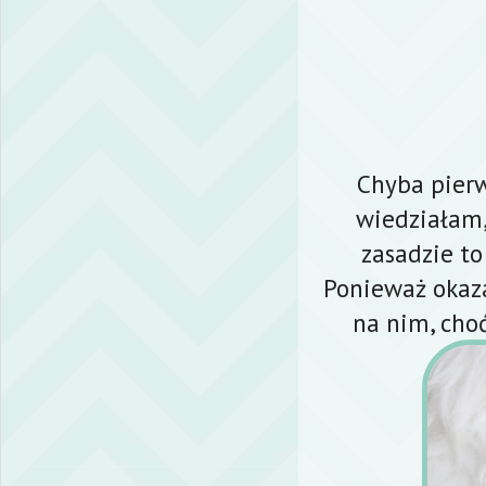
Chyba pierw
wiedziałam,
zasadzie t
Ponieważ okaza
na nim, choć