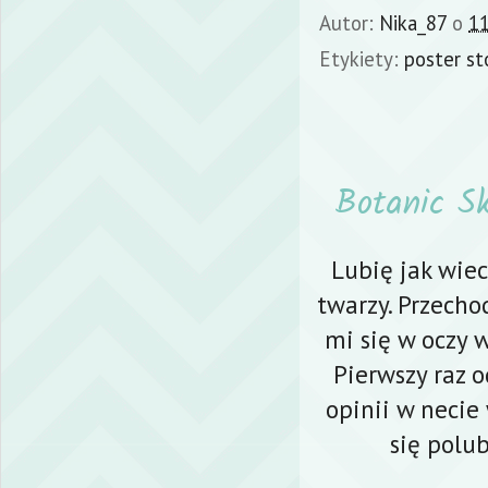
Autor:
Nika_87
o
11
Etykiety:
poster st
Botanic S
Lubię jak wiec
twarzy. Przecho
mi się w oczy 
Pierwszy raz 
opinii w necie 
się polu