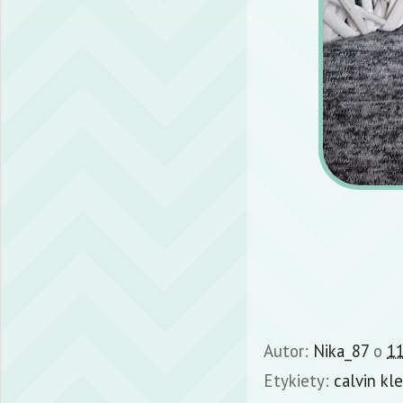
Autor:
Nika_87
o
11
Etykiety:
calvin kle