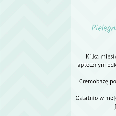
Pielęg
Kilka mies
aptecznym odkr
Cremobazę pol
Ostatnio w moj