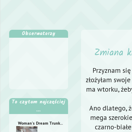
Obserwatorzy
Zmiana k
Przyznam się
złożyłam swoje
ma wtorku, żeb
To czytam najczęściej
Ano dlatego, 
...
mega szerokiej
Woman's Dream Trunk...
czarno-biał