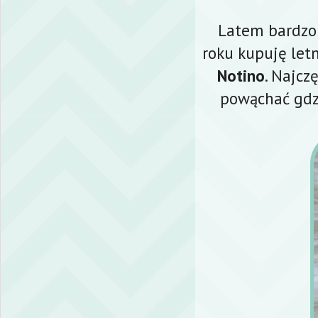
Latem bardzo 
roku kupuję let
Notino
. Najcz
powąchać gdzi