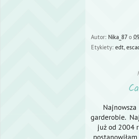
Autor:
Nika_87
o
09
Etykiety:
edt
,
esca
Ca
Najnowsza 
garderobie. Na
już od 2004 r
postanowiłam 