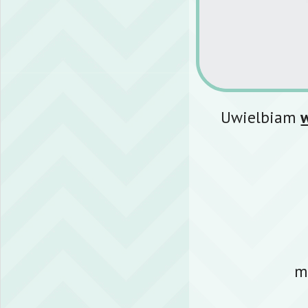
Uwielbiam
ma