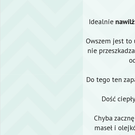
Idealnie
nawilż
Owszem jest to u
nie przeszkadza
o
Do tego ten zapa
Dość ciepły
Chyba zacznę
maseł i olejk