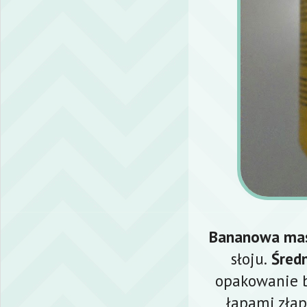
Bananowa ma
słoju.
Śred
opakowanie b
łapami złap