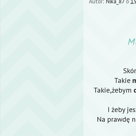
Autor:
Nika_87
o
15
Mo
Skó
Takie
m
Takie,żebym
c
I żeby je
Na prawdę ni