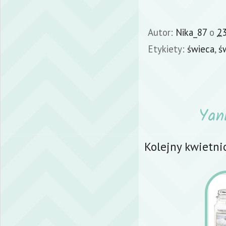
Autor:
Nika_87
o
23
Etykiety:
świeca
,
ś
Yan
Kolejny kwietni