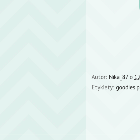
Autor:
Nika_87
o
12
Etykiety:
goodies.p