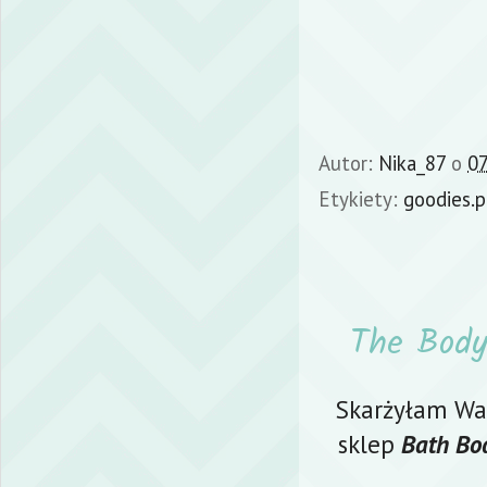
Autor:
Nika_87
o
07
Etykiety:
goodies.p
The Body
Skarżyłam Wam
sklep
Bath Bo