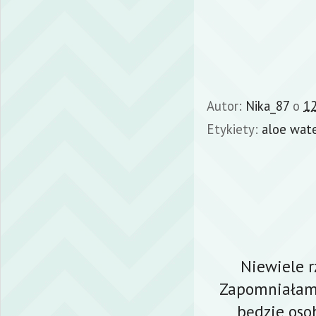
Autor:
Nika_87
o
12
Etykiety:
aloe wat
Niewiele r
Zapomniałam 
będzie oso