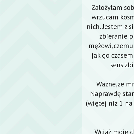
Założyłam sob
wrzucam kosme
nich. Jestem z 
zbieranie 
mężowi,czemu 
jak go czasem
sens zb
Ważne,że mn
Naprawdę star
(więcej niż 1 na
Wciąż moje de