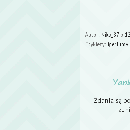
Autor:
Nika_87
o
12
Etykiety:
iperfumy
Yank
Zdania są po
zgn