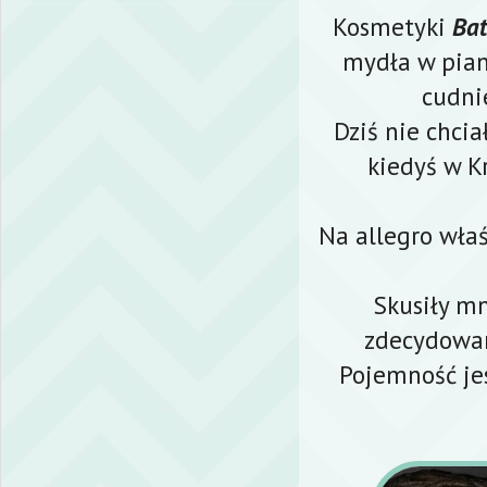
Kosmetyki
Bat
mydła w pian
cudni
Dziś nie chci
kiedyś w K
Na allegro właś
Skusiły m
zdecydowan
Pojemność jest