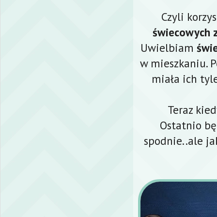
Czyli korzy
świecowych z
Uwielbiam
świe
w mieszkaniu. P
miała ich tyl
Teraz kie
Ostatnio bę
spodnie..ale ja