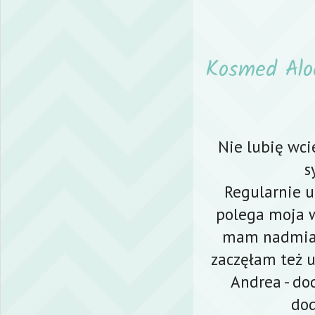
Kosmed Alo
Nie lubię wc
s
Regularnie 
polega moja 
mam nadmiar
zaczęłam też 
Andrea - do
dod