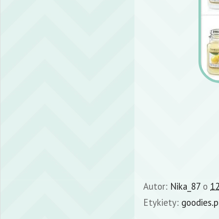
Autor:
Nika_87
o
12
Etykiety:
goodies.p