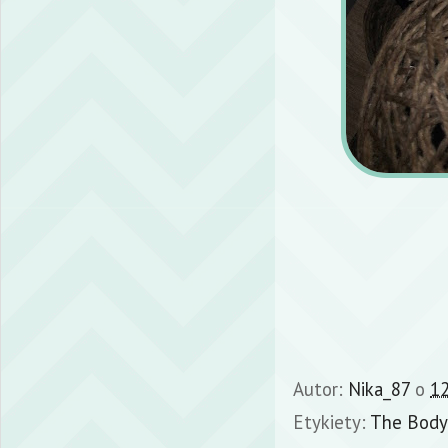
Autor:
Nika_87
o
12
Etykiety:
The Body