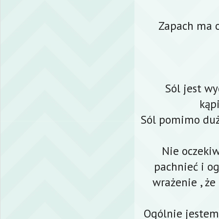
Zapach ma ob
Sól jest w
kąp
Sól pomimo duży
Nie oczekiw
pachnieć i o
wrażenie , że
Ogólnie jestem 