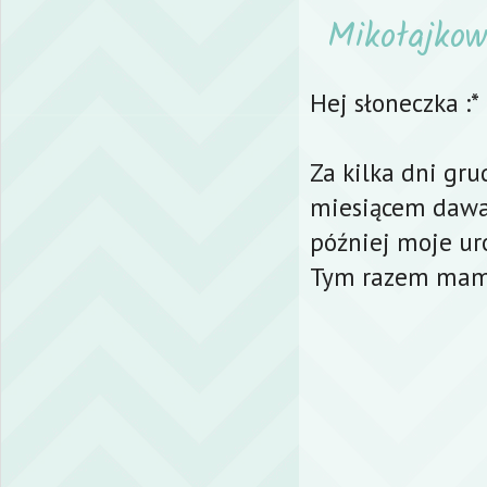
Mikołajkow
Hej słoneczka :*
Za kilka dni gru
miesiącem dawan
później moje ur
Tym razem mam t