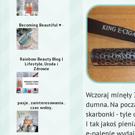
Becoming Beautiful ♥ ·
Rainbow Beauty Blog |
Lifestyle, Uroda i
Zdrowie
Wczoraj minęły 3
dumna. Na począ
pasje.. zainteresowania..
czas wolny..
skarbonki - tyle
I tak jakoś pien
e-palenie wydaj