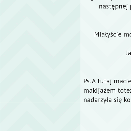
następnej 
Miałyście mo
J
Ps. A tutaj mac
makijażem tote
nadarzyła się ko