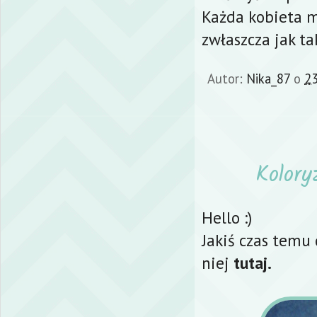
Każda kobieta m
zwłaszcza jak ta
Autor:
Nika_87
o
23
Kolory
Hello :)
Jakiś czas temu
niej
tutaj
.