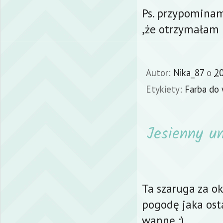
Ps. przypominam
,że otrzymałam 
Autor:
Nika_87
o
20
Etykiety:
Farba do
Jesienny um
Ta szaruga za o
pogodę jaka os
wannę :)