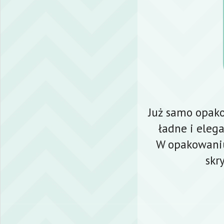
Już samo opako
ładne i elega
W opakowaniu 
skr