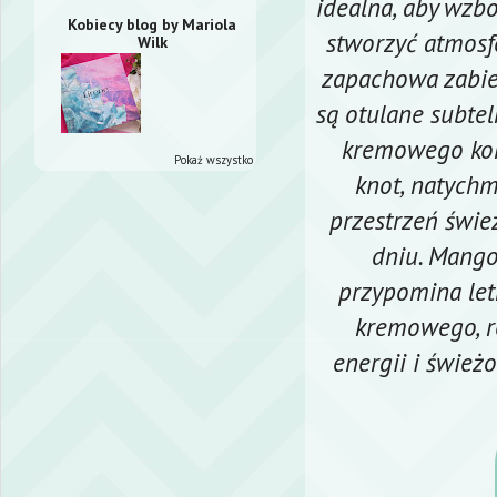
idealna, aby wzb
Kobiecy blog by Mariola
stworzyć atmosfe
Wilk
zapachowa zabier
są otulane subt
kremowego koko
Pokaż wszystko
knot, natychm
przestrzeń świe
dniu. Mango
przypomina let
kremowego, r
energii i świeżo