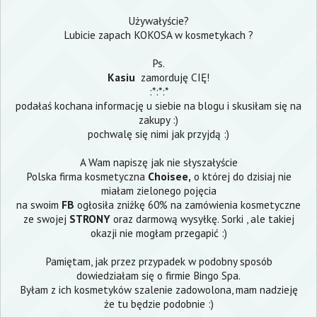
Używałyście?
Lubicie zapach KOKOSA w kosmetykach ?
Ps.
Kasiu
zamorduję CIĘ!
:*:*:*
podałaś kochana informację u siebie na blogu i skusiłam się na
zakupy :)
pochwalę się nimi jak przyjdą :)
A Wam napiszę jak nie słyszałyście
Polska firma kosmetyczna
Choisee
,
o której do dzisiaj nie
miałam zielonego pojęcia
na swoim
FB
ogłosiła zniżkę 60% na zamówienia kosmetyczne
ze swojej
STRONY
oraz darmową wysyłkę. Sorki , ale takiej
okazji nie mogłam przegapić :)
Pamiętam, jak przez przypadek w podobny sposób
dowiedziałam się o firmie Bingo Spa.
Byłam z ich kosmetyków szalenie zadowolona, mam nadzieję
że tu będzie podobnie :)