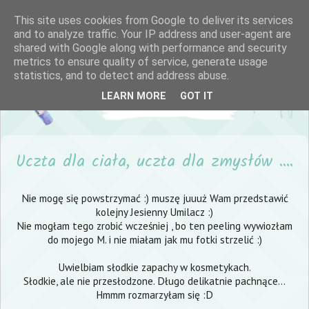
This site uses cookies from Google to deliver its services
and to analyze traffic. Your IP address and user-agent are
shared with Google along with performance and security
metrics to ensure quality of service, generate usage
statistics, and to detect and address abuse.
LEARN MORE
GOT IT
Uczta dla ciała, uczta dla zmysłów ....
Nie mogę się powstrzymać :) muszę juuuż Wam przedstawić
kolejny Jesienny Umilacz :)
Nie mogłam tego zrobić wcześniej , bo ten peeling wywiozłam
do mojego M. i nie miałam jak mu fotki strzelić :)
Uwielbiam słodkie zapachy w kosmetykach.
Słodkie, ale nie przesłodzone. Długo delikatnie pachnące...
Hmmm rozmarzyłam się :D