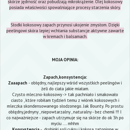
skórze jędrność oraz pobudzają mikrokrążenie. Olej kokosowy
posiada właściwości spowalniające procesy starzenia skóry.
Słodki kokosowy zapach przynosi ukojenie zmysłom. Dzięki
peelingowi skóra lepiej wchłania substancje aktywne zawarte
w kremach i balsamach.
MOJA OPINIA:
Zapach,konsystencja:
Zaaapach
- obłędny, najlepszy wśród wszystkich peelingów i
żeli do ciała jakie miałam.
Czysto mleczno-kokosowy -> tak pachniało i smakowało
ciasto , które robiłam tydzień temu z wiórek kokosowych i
mleczka skondensowanego słodzonego. Jak Bounty. Po prostu
obłędny,jednyny , niepowtarzalny , naturalny - bez chemii !!! I
co najważniejsze - zapach utrzymuje się na skórze do ok 3h po
myciu .... mhhm
Konsystencja
- drobinki soli,cukru i kokosa zatopione w