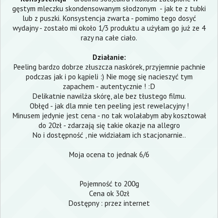
gęstym mleczku skondensowanym słodzonym - jak te z tubki
lub z puszki. Konsystencja zwarta - pomimo tego dosyć
wydajny - zostało mi około 1/3 produktu a użyłam go już ze 4
razy na całe ciało.
Działanie:
Peeling bardzo dobrze złuszcza naskórek, przyjemnie pachnie
podczas jak i po kąpieli :) Nie mogę się nacieszyć tym
zapachem - autentycznie ! :D
Delikatnie nawilża skórę, ale bez tłustego filmu.
Obłęd - jak dla mnie ten peeling jest rewelacyjny !
Minusem jedynie jest cena - no tak wolałabym aby kosztował
do 20zł - zdarzają się takie okazje na allegro
No i dostępność , nie widziałam ich stacjonarnie..
Moja ocena to jednak 6/6
Pojemność to 200g
Cena ok 30zł
Dostępny : przez internet