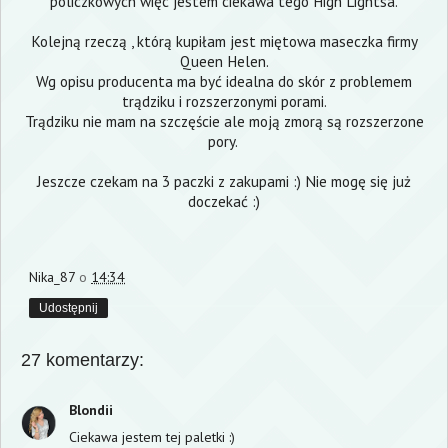
policzkowych więc jestem ciekawa tego High Lightsa.
Kolejną rzeczą , którą kupiłam jest miętowa maseczka firmy
Queen Helen.
Wg opisu producenta ma być idealna do skór z problemem
trądziku i rozszerzonymi porami.
Trądziku nie mam na szczęście ale moją zmorą są rozszerzone
pory.
Jeszcze czekam na 3 paczki z zakupami :) Nie mogę się już
doczekać :)
Nika_87
o
14:34
Udostępnij
27 komentarzy:
Blondii
Ciekawa jestem tej paletki :)