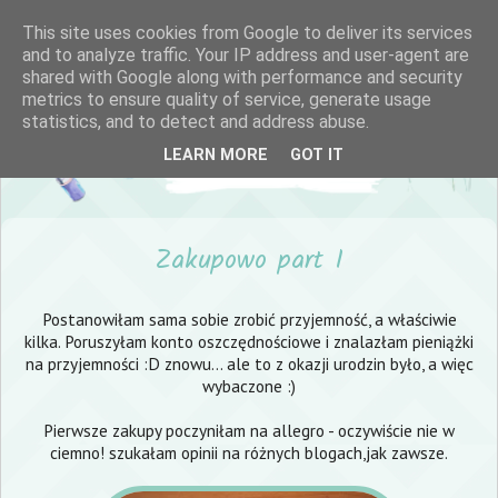
This site uses cookies from Google to deliver its services
and to analyze traffic. Your IP address and user-agent are
shared with Google along with performance and security
metrics to ensure quality of service, generate usage
statistics, and to detect and address abuse.
LEARN MORE
GOT IT
Zakupowo part I
Postanowiłam sama sobie zrobić przyjemność, a właściwie
kilka. Poruszyłam konto oszczędnościowe i znalazłam pieniążki
na przyjemności :D znowu... ale to z okazji urodzin było, a więc
wybaczone :)
Pierwsze zakupy poczyniłam na allegro - oczywiście nie w
ciemno! szukałam opinii na różnych blogach,jak zawsze.