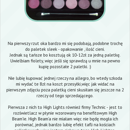
Na pierwszy rzut oka bardzo mi się podobają, podobne trochę
do paletek sleek - opakowanie , ilość cieni.
Jednak są tańsze bo kosztują ok 10-12zł za jedną paletkę.
Uwielbiam fiolety, więc jeśli się sprawdzą u mnie na pewno
kupię pozostałe 2 paletki. :)
Nie lubię kupować jednej rzeczy na allegro, bo wtedy szkoda
mi wydać te 8zł na koszt przesyłki,więc jak widać na
pierwszym zdjęciu poza paletką cieni skusiłam się jeszcze na 2
rzeczy od tego sprzedającego.
Pierwsza z nich to High Lights również firmy Technic - jest to
rozświetlacz w płynie wzorowany na benefitowym High
Beam'ie. High Beam'a nie miałam więc nie będę mogła ich
porównać, jednak bardzo lubię efekt tafli na kościach