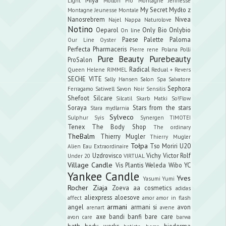
Light
Mollon Pro
Montagne Jennesse
My Secret
Mydło z
Montagne Jeunesse
Montale
Nanosrebrem
Nivea
Najel
Nappa
Naturolove
Notino
Oeparol
Only Bio
Onlybio
On line
Paese
Palette
Paloma
Our Line
Oyster
Perfecta
Pharmaceris
Pierre rene
Polana
Polli
Pure Beauty
Purebeauty
ProSalon
Radical
Queen Helene
RIMMEL
Redual +
Revers
SECHE VITE
Sally Hansen
Salon Spa
Salvatore
Sephora
Ferragamo
Satiwell
Savon Noir
Sensilis
Shefoot
Silcare
Silcatil
Skarb Matki
So!Flow
Soraya
Stars from the stars
Stara mydlarnia
Sylveco
Sulphur
Syis
Synergen
TIMOTEI
Tenex
The Body Shop
The ordinary
TheBalm
Thierry Mugler
Thierry Mugler
Tołpa
Tso Moriri
U20
Alien Eau Extraordinaire
Uzdrovisco
Vichy
Victor Rolf
Under 20
VIRTUAL
Village Candle
Vis Plantis
Weleda
Wibo
YC
Yankee Candle
Yves
Yasumi
Yumi
Rocher
Ziaja
Zoeva
aa cosmetics
adidas
aliexpress
aloesove
affect
amor amor in flash
armani
angel
armani si
avon
arenart
avene
axe
bandi
banfi
bare care
avon care
barwa
bath body works
bioderma