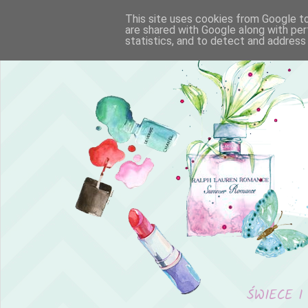
This site uses cookies from Google to 
are shared with Google along with per
statistics, and to detect and address
ŚWIECE I