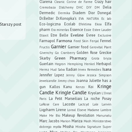
Clarena
Crazy hair
Cleanic
Corine de Farme
Delia
Cremobaza
D'alchemy
DHC
DIY
DM
Dermedic
Diadem
Dior
Donegal
Dermika
Dr.Belter
Dr.Konopka's
EVA NATURA
Ec lab
Starszy post
Eco-logiczna
Ecolab
Elfa
Efektima
Ekoa
pharm
Essence
Era minerlas
Essie
Estee Lauder
Eveline
Etre Belle
Evree
Etiaxil
Exclusive
Farmona
Farmapol
Fennel
Feed Skin
Fenjal
Garnier
Garnier food
Fructis
Gerovital Plant
Golden Rose
Greckie
Givenchy
Go Cranberry
Green Pharmacy
Skarby
Grota bryza
Guerlain
Herbapol
Hegron
Hempking
Henkel
Isana
Iladian
Hermz
Hud Salva
Invex Remedies
Jennifer Lopez
Jenny Glow
Jessica Simpson
Joanna
Juliette has a
Jewelcandle
Jimmy choo
Kringe
gun
Kallos
Kanu
Koi
Kenzo
Candle
Kringle Candle
Kryolan
L'Oreal
La Petit Marseiliais
La roche Posay
Paris
Lacoste
LaRose Care
Lactcyd
Lale
Lanvin
Liqpharm
Lirene
Loreal Elseve
Madame Lambre
Makeup Revolution
Make Me Bio
Manunatu
Marc Jacobs
Mariza
Marion
Mash
Ministerstwo
Missha
dobrego mydła
Missha Signature Super
Miya