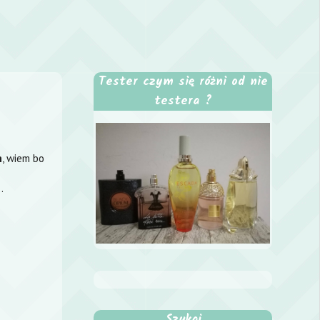
Tester czym się różni od nie
testera ?
h
, wiem bo
..
Szukaj