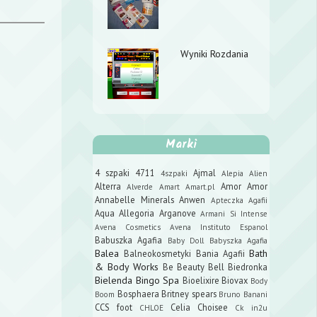
Wyniki Rozdania
Marki
4 szpaki
4711
Ajmal
4szpaki
Alepia
Alien
Alterra
Amor Amor
Alverde
Amart
Amart.pl
Annabelle Minerals
Anwen
Apteczka Agafii
Aqua Allegoria
Arganove
Armani Si Intense
Avena Cosmetics
Avena Instituto Espanol
Babuszka Agafia
Baby Doll
Babyszka Agafia
Balea
Bath
Balneokosmetyki
Bania Agafii
& Body Works
Be Beauty
Bell
Biedronka
Bielenda
Bingo Spa
Bioelixire
Biovax
Body
Bosphaera
Britney spears
Boom
Bruno Banani
CCS foot
Celia
Choisee
CHLOE
Ck in2u