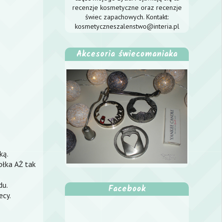
recenzje kosmetyczne oraz recenzje
świec zapachowych. Kontakt:
kosmetyczneszalenstwo@interia.pl
Akcesoria świecomaniaka
ką.
błka AŻ tak
du.
Facebook
ecy.