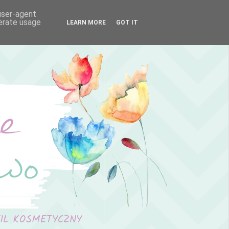
 user-agent
nerate usage
LEARN MORE
GOT IT
FIL KOSMETYCZNY