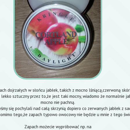
ch dojrzałych w słońcu jabłek, takich z mocno lśniącą,czerwoną skór
ekko sztuczny przez to,że jest taki mocny, wiadomo że normalnie ja
mocno nie pachną.
śmy się pochylali nad całą skrzynią dopiero co zerwanych jabłek z sa
 pomimo tego,że zapach typowo owocowy nie będzie u mnie z tego świ
Zapach możecie wypróbować np. na