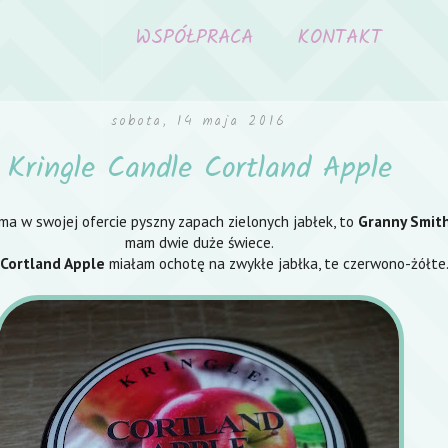
WSPÓŁPRACA
KONTAKT
sobota, 14 maja 2016
Kringle Candle Cortland Apple
ma w swojej ofercie pyszny zapach zielonych jabłek, to
Granny Smit
mam dwie duże świece.
Cortland Apple
miałam ochotę na zwykłe jabłka, te czerwono-żółte