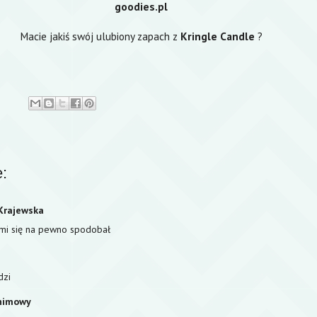
goodies.pl
Macie jakiś swój ulubiony zapach z
Kringle Candle
?
:
Krajewska
 mi się na pewno spodobał
dzi
nimowy