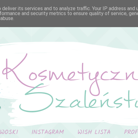
deliver its services and to analyze traffic. Your IP address and
formance and security metrics to ensure quality of service, ge
 abuse.
 WOSKI
INSTAGRAM
WISH LISTA
PRO