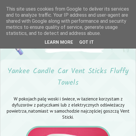
This site uses cookies from Google to deliver its services
and to analyze traffic. Your IP address and user-agent are
shared with Google along with performance and security
metrics to ensure quality of service, generate usage
statistics, and to detect and address abuse.
LEARN MORE
GOT IT
Yankee Candle Car Vent Sticks Fluffy
Towels
W pokojach palę woski i świece, w łazience korzystam z
dyfuzorów z patyczkami lub z elektrycznych odświeżaczy
powietrza, natomiast w samochodzie najczęściej goszczą Vent
Sticki.