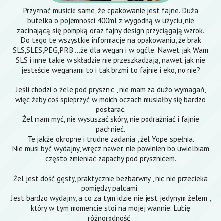
Przyznać musicie same, że opakowanie jest fajne. Duża
butelka o pojemności 400ml z wygodną w użyciu, nie
zacinającą się pompką oraz fajny design przyciągają wzrok.
Do tego te wszystkie informacje na opakowaniu, że brak
SLS,SLES,PEG,PRB ...że dla wegan i w ogóle. Nawet jak Wam
SLS i inne takie w składzie nie przeszkadzają, nawet jak nie
jesteście weganami to i tak brzmi to fajnie i eko, no nie?
Jeśli chodzi o żele pod prysznic , nie mam za dużo wymagań,
więc żeby coś spieprzyć w moich oczach musiałby się bardzo
postarać.
Żel mam myć, nie wysuszać skóry, nie podrażniać i fajnie
pachnieć.
Te jakże okropne i trudne zadania , żel Yope spełnia.
Nie musi być wydajny, wręcz nawet nie powinien bo uwielbiam
często zmieniać zapachy pod prysznicem.
Żel jest dość gęsty, praktycznie bezbarwny , nic nie przecieka
pomiędzy palcami.
Jest bardzo wydajny, a co za tym idzie nie jest jedynym żelem ,
który w tym momencie stoi na mojej wannie. Lubię
różnorodność .