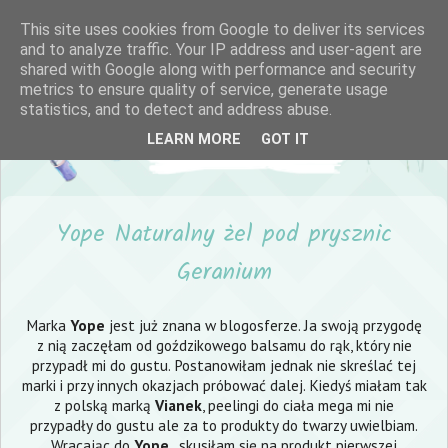
This site uses cookies from Google to deliver its services
and to analyze traffic. Your IP address and user-agent are
shared with Google along with performance and security
metrics to ensure quality of service, generate usage
statistics, and to detect and address abuse.
LEARN MORE
GOT IT
Yope Naturalny żel pod prysznic
Geranium
Marka
Yope
jest już znana w blogosferze. Ja swoją przygodę
z nią zaczęłam od goździkowego balsamu do rąk, który nie
przypadł mi do gustu. Postanowiłam jednak nie skreślać tej
marki i przy innych okazjach próbować dalej. Kiedyś miałam tak
z polską marką
Vianek
, peelingi do ciała mega mi nie
przypadły do gustu ale za to produkty do twarzy uwielbiam.
Wracając do
Yope
, skusiłam się na produkt pierwszej