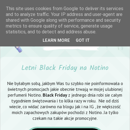
This site uses cookies from Google to deliver its services
and to analyze traffic. Your IP address and user-agent are
shared with Google along with performance and security
metrics to ensure quality of service, generate usage
statistics, and to detect and address abuse.
LEARN MORE
GOT IT
Letni Black Friday na Notino
Nie byłabym sobą, jakbym Was tu szybko nie poinformowała o
świetnych promocjach jakie obecnie trwają w mojej ulubionej
perfumerii Notino.
Black Friday
z jednego dnia robi sie całym
tygodniem świętowania i to kilka razy w roku. Nie od dziś
wiecie, co widać zarówno na blogu jak i na IG , że większość
moich zapachowych zakupów pochodzi z Notino. Ja tylko
czekam na takie akcje promocyjne.