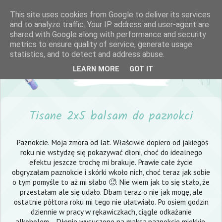
This site uses cookies from Google to deliver its services
and to analyze traffic. Your IP address and user-agent are
shared with Google along with performance and security
metrics to ensure quality of service, generate usage
statistics, and to detect and address abuse.
LEARN MORE
GOT IT
Tisane 2x5 balsam do paznokci
Paznokcie. Moja zmora od lat. Właściwie dopiero od jakiegoś
roku nie wstydzę się pokazywać dłoni, choć do idealnego
efektu jeszcze trochę mi brakuje. Prawie całe życie
obgryzałam paznokcie i skórki wkoło nich, choć teraz jak sobie
o tym pomyśle to aż mi słabo 🥵. Nie wiem jak to się stało, że
przestałam ale się udało. Dbam teraz o nie jak mogę, ale
ostatnie półtora roku mi tego nie ułatwiało. Po osiem godzin
dziennie w pracy w rękawiczkach, ciągle odkażanie
alkoholem... Dłonie wysuszone na maksa,paznokcie miękkie,