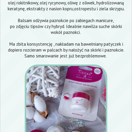
olej rokitnikowy, olej rycynowy, oliwę z oliwek, hydrolizowaną
keratynę, ekstrakty z nasion kopru,ostropestu i ziela skrzypu.
Balsam odżywia paznokcie po zabiegach manicure,
po zdjęciu tipsów czy hybryd. Idealnie nawilża suche skórki
wokół paznokci.
Ma zbita konsystencję , nakładam na bawełniany patyczek i
dopiero rozcieram w palcach by nałożyć na skórki i paznokcie.
Samo smarowanie jest już bezproblemowe.