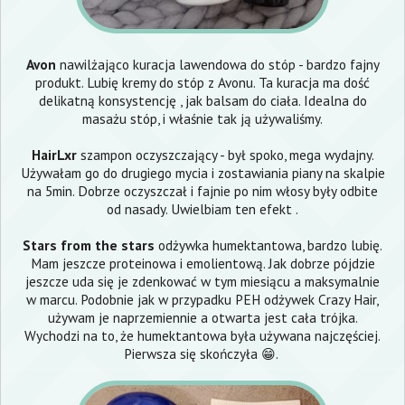
Avon
nawilżająco kuracja lawendowa do stóp - bardzo fajny
produkt. Lubię kremy do stóp z Avonu. Ta kuracja ma dość
delikatną konsystencję , jak balsam do ciała. Idealna do
masażu stóp, i właśnie tak ją używaliśmy.
HairLxr
szampon oczyszczający - był spoko, mega wydajny.
Używałam go do drugiego mycia i zostawiania piany na skalpie
na 5min. Dobrze oczyszczał i fajnie po nim włosy były odbite
od nasady. Uwielbiam ten efekt .
Stars from the stars
odżywka humektantowa, bardzo lubię.
Mam jeszcze proteinowa i emolientową. Jak dobrze pójdzie
jeszcze uda się je zdenkować w tym miesiącu a maksymalnie
w marcu. Podobnie jak w przypadku PEH odżywek Crazy Hair,
używam je naprzemiennie a otwarta jest cała trójka.
Wychodzi na to, że humektantowa była używana najczęściej.
Pierwsza się skończyła 😁.