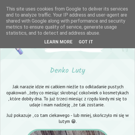
This site uses cookies from Google to deliver its services
and to analyze traffic. Your IP address and user-agent are
shared with Google along with performance and security
metrics to ensure quality of service, generate usage
statistics, and to detect and address abuse.
LEARN MORE
GOT IT
Denko Luty
Jak narazie idzie mi całkiem nieźle to odkładanie pustych
opakowań , żeby co miesiąc skrobnąć cokolwiek o kosmetykach
, które dobiły dna. To już trzeci miesiąc z rzędu kiedy mi się to
udaje i mam nadzieję , że tak zostanie.
Już pokazuje , co tam ciekawego - lub mniej, skończyło mi się w
lutym 😁.