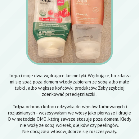
Tołpa i moje dwa wędrujące kosmetyki. Wędrujące, bo zdarza
mi się spać poza domem wtedy zabieram ze sobą albo małe
tubki , albo większe końcówki produktów. Żeby szybciej
zdenkować przeciętniaczki .
Tołpa
ochrona koloru odżywka do włosów farbowanych i
rozjaśnianych - wczesywałam we włosy jako pierwsze i drugie
O w metodzie OMO, którą zawsze stosuje poza domem. Kiedy
nie wożę ze sobą wcierek, olejków czy peelingów.
Nie obciążała włosów, dobrze się rozczesywały.