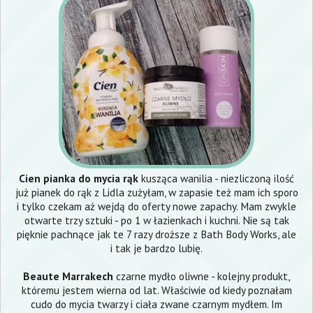
Cien pianka do mycia rąk
kusząca wanilia - niezliczoną ilość
już pianek do rąk z Lidla zużyłam, w zapasie też mam ich sporo
i tylko czekam aż wejdą do oferty nowe zapachy. Mam zwykle
otwarte trzy sztuki - po 1 w łazienkach i kuchni. Nie są tak
pięknie pachnące jak te 7 razy droższe z Bath Body Works, ale
i tak je bardzo lubię.
Beaute Marrakech
czarne mydło oliwne - kolejny produkt,
któremu jestem wierna od lat. Właściwie od kiedy poznałam
cudo do mycia twarzy i ciała zwane czarnym mydłem. Im