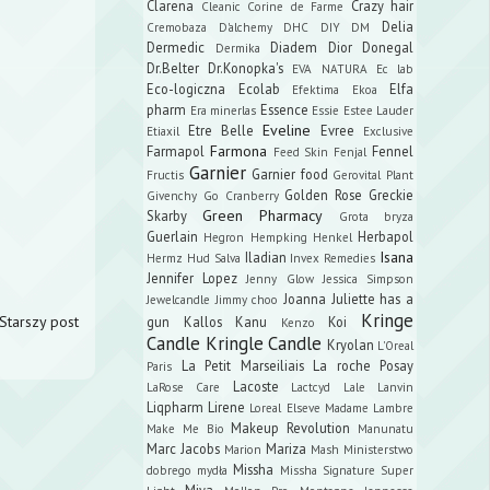
Clarena
Crazy hair
Cleanic
Corine de Farme
Delia
Cremobaza
D'alchemy
DHC
DIY
DM
Dermedic
Diadem
Dior
Donegal
Dermika
Dr.Belter
Dr.Konopka's
EVA NATURA
Ec lab
Eco-logiczna
Ecolab
Elfa
Efektima
Ekoa
pharm
Essence
Era minerlas
Essie
Estee Lauder
Eveline
Etre Belle
Evree
Etiaxil
Exclusive
Farmona
Farmapol
Fennel
Feed Skin
Fenjal
Garnier
Garnier food
Fructis
Gerovital Plant
Golden Rose
Greckie
Givenchy
Go Cranberry
Green Pharmacy
Skarby
Grota bryza
Guerlain
Herbapol
Hegron
Hempking
Henkel
Isana
Iladian
Hermz
Hud Salva
Invex Remedies
Jennifer Lopez
Jenny Glow
Jessica Simpson
Joanna
Juliette has a
Jewelcandle
Jimmy choo
Kringe
Starszy post
gun
Kallos
Kanu
Koi
Kenzo
Candle
Kringle Candle
Kryolan
L'Oreal
La Petit Marseiliais
La roche Posay
Paris
Lacoste
LaRose Care
Lactcyd
Lale
Lanvin
Liqpharm
Lirene
Loreal Elseve
Madame Lambre
Makeup Revolution
Make Me Bio
Manunatu
Marc Jacobs
Mariza
Marion
Mash
Ministerstwo
Missha
dobrego mydła
Missha Signature Super
Miya