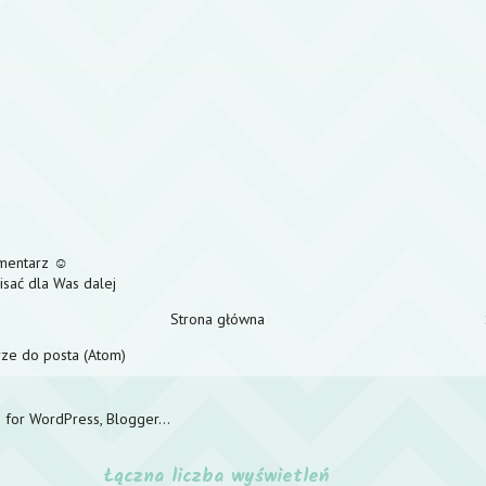
omentarz ☺
pisać dla Was dalej
Strona główna
ze do posta (Atom)
Łączna liczba wyświetleń