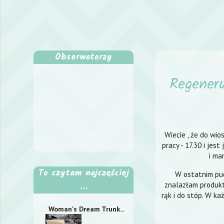
Obserwatorzy
Regener
Wiecie , że do wio
pracy - 17.30 i jes
i ma
To czytam najczęściej
W ostatnim pud
znalazłam produkt
...
rąk i do stóp. W k
Woman's Dream Trunk...