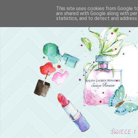
This site uses cookies from Google to 
are shared with Google along with per
statistics, and to detect and address
ŚWIECE I