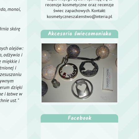
recenzje kosmetyczne oraz recenzje
ado, monoi,
świec zapachowych. Kontakt:
kosmetyczneszalenstwo@interia.pl
rnia skórę
Akcesoria świecomaniaka
nych olejów:
, odżywia i
 miękkie i
żnionej i
rzesuszaniu
atywnym
nerum dzięki
ne i łatwe w
hnie ust
. "
Facebook