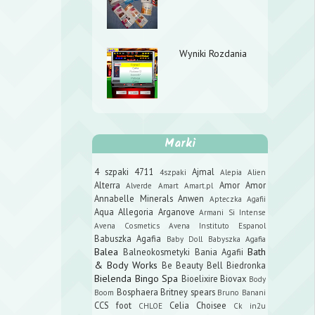
Wyniki Rozdania
Marki
4 szpaki
4711
Ajmal
4szpaki
Alepia
Alien
Alterra
Amor Amor
Alverde
Amart
Amart.pl
Annabelle Minerals
Anwen
Apteczka Agafii
Aqua Allegoria
Arganove
Armani Si Intense
Avena Cosmetics
Avena Instituto Espanol
Babuszka Agafia
Baby Doll
Babyszka Agafia
Balea
Bath
Balneokosmetyki
Bania Agafii
& Body Works
Be Beauty
Bell
Biedronka
Bielenda
Bingo Spa
Bioelixire
Biovax
Body
Bosphaera
Britney spears
Boom
Bruno Banani
CCS foot
Celia
Choisee
CHLOE
Ck in2u