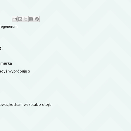
regenerum
:
hmurka
edyś wypróbuję :)
wać,kocham wszelakie olejki