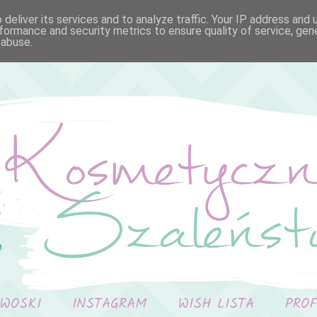
deliver its services and to analyze traffic. Your IP address and
formance and security metrics to ensure quality of service, ge
 abuse.
 WOSKI
INSTAGRAM
WISH LISTA
PRO