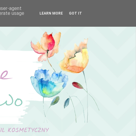
 user-agent
nerate usage
LEARN MORE
GOT IT
FIL KOSMETYCZNY