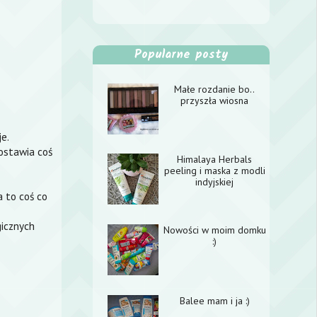
Popularne posty
Małe rozdanie bo..
przyszła wiosna
e.
zostawia coś
Himalaya Herbals
peeling i maska z modli
indyjskiej
a to coś co
gicznych
Nowości w moim domku
:)
Balee mam i ja :)