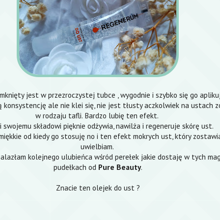
mknięty jest w przezroczystej tubce , wygodnie i szybko się go aplikuj
konsystencję ale nie klei się, nie jest tłusty aczkolwiek na ustach 
w rodzaju tafli. Bardzo lubię ten efekt.
i swojemu składowi pięknie odżywia, nawilża i regeneruje skórę ust.
miękkie od kiedy go stosuję no i ten efekt mokrych ust, który zostawi
uwielbiam.
znalazłam kolejnego ulubieńca wśród perełek jakie dostaję w tych ma
pudełkach od
Pure Beauty
.
Znacie ten olejek do ust ?