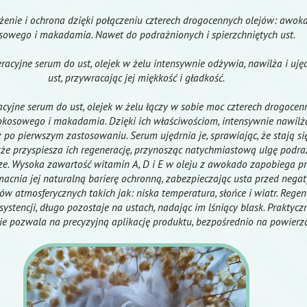
żenie i ochrona dzięki połączeniu czterech drogocennych olejów: awok
sowego i makadamia. Nawet do podrażnionych i spierzchniętych ust.
acyjne serum do ust, olejek w żelu intensywnie odżywia, nawilża i ujęd
ust, przywracając jej miękkość i gładkość.
yjne serum do ust, olejek w żelu łączy w sobie moc czterech drogocen
kosowego i makadamia. Dzięki ich właściwościom, intensywnie nawilża
 po pierwszym zastosowaniu. Serum ujędrnia je, sprawiając, że stają się
akże przyspiesza ich regenerację, przynosząc natychmiastową ulgę podra
rze. Wysoka zawartość witamin A, D i E w oleju z awokado zapobiega p
acnia jej naturalną barierę ochronną, zabezpieczając usta przed neg
w atmosferycznych takich jak: niska temperatura, słońce i wiatr. Rege
nsystencji, długo pozostaje na ustach, nadając im lśniący blask. Praktycz
e pozwala na precyzyjną aplikację produktu, bezpośrednio na powierzc