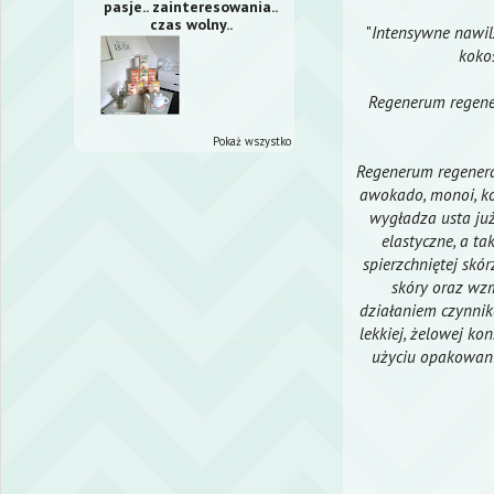
pasje.. zainteresowania..
czas wolny..
"
Intensywne nawil
koko
Regenerum regener
Pokaż wszystko
Regenerum regenerac
awokado, monoi, ko
wygładza usta już
elastyczne, a t
spierzchniętej skó
skóry oraz wzm
działaniem czynnikó
lekkiej, żelowej ko
użyciu opakowani