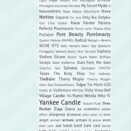
Light
Mollon Pro
Montagne Jennesse
My Secret
Mydło z
Montagne Jeunesse
Montale
Nanosrebrem
Nivea
Najel
Nappa
Naturolove
Notino
Oeparol
Only Bio
Onlybio
On line
Paese
Palette
Paloma
Our Line
Oyster
Perfecta
Pharmaceris
Pierre rene
Polana
Polli
Pure Beauty
Purebeauty
ProSalon
Radical
Queen Helene
RIMMEL
Redual +
Revers
SECHE VITE
Sally Hansen
Salon Spa
Salvatore
Sephora
Ferragamo
Satiwell
Savon Noir
Sensilis
Shefoot
Silcare
Silcatil
Skarb Matki
So!Flow
Soraya
Stars from the stars
Stara mydlarnia
Sylveco
Sulphur
Syis
Synergen
TIMOTEI
Tenex
The Body Shop
The ordinary
TheBalm
Thierry Mugler
Thierry Mugler
Tołpa
Tso Moriri
U20
Alien Eau Extraordinaire
Uzdrovisco
Vichy
Victor Rolf
Under 20
VIRTUAL
Village Candle
Vis Plantis
Weleda
Wibo
YC
Yankee Candle
Yves
Yasumi
Yumi
Rocher
Ziaja
Zoeva
aa cosmetics
adidas
aliexpress
aloesove
affect
amor amor in flash
armani
angel
armani si
avon
arenart
avene
axe
bandi
banfi
bare care
avon care
barwa
bath body works
bioderma