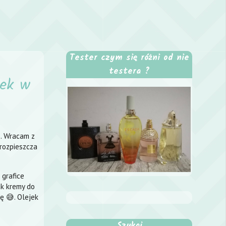
Tester czym się różni od nie
testera ?
jek w
e. Wracam z
 rozpieszcza
grafice
ak kremy do
ę 😅. Olejek
Szukaj