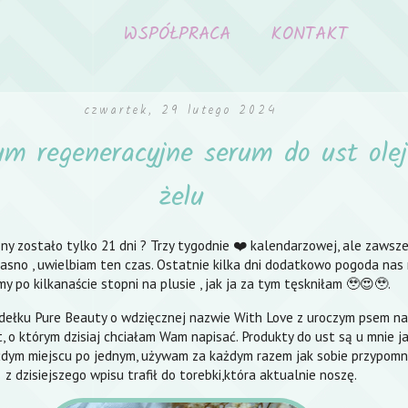
WSPÓŁPRACA
KONTAKT
czwartek, 29 lutego 2024
um regeneracyjne serum do ust ole
żelu
sny zostało tylko 21 dni ? Trzy tygodnie ❤️ kalendarzowej, ale zawsz
t jasno , uwielbiam ten czas. Ostatnie kilka dni dodatkowo pogoda nas
my po kilkanaście stopni na plusie , jak ja za tym tęskniłam 🥹😍🥹.
ełku Pure Beauty o wdzięcznej nazwie With Love z uroczym psem na 
, o którym dzisiaj chciałam Wam napisać. Produkty do ust są u mnie j
ażdym miejscu po jednym, używam za każdym razem jak sobie przypomn
z dzisiejszego wpisu trafił do torebki,która aktualnie noszę.