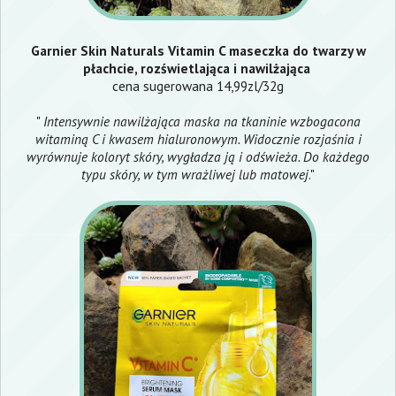
Garnier Skin Naturals Vitamin C maseczka do twarzy w
płachcie, rozświetlająca i nawilżająca
cena sugerowana 14,99zl/32g
"
Intensywnie nawilżająca maska na tkaninie wzbogacona
witaminą C i kwasem hialuronowym. Widocznie rozjaśnia i
wyrównuje koloryt skóry, wygładza ją i odświeża. Do każdego
typu skóry, w tym wrażliwej lub matowej
."