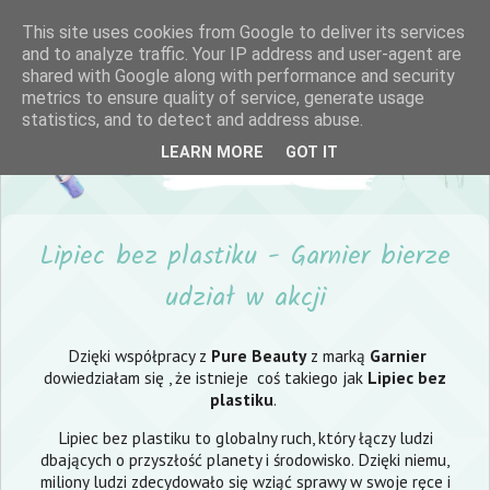
This site uses cookies from Google to deliver its services
and to analyze traffic. Your IP address and user-agent are
shared with Google along with performance and security
metrics to ensure quality of service, generate usage
statistics, and to detect and address abuse.
LEARN MORE
GOT IT
Lipiec bez plastiku - Garnier bierze
udział w akcji
Dzięki współpracy z
Pure Beauty
z marką
Garnier
dowiedziałam się , że istnieje coś takiego jak
Lipiec bez
plastiku
.
Lipiec bez plastiku to globalny ruch, który łączy ludzi
dbających o przyszłość planety i środowisko. Dzięki niemu,
miliony ludzi zdecydowało się wziąć sprawy w swoje ręce i