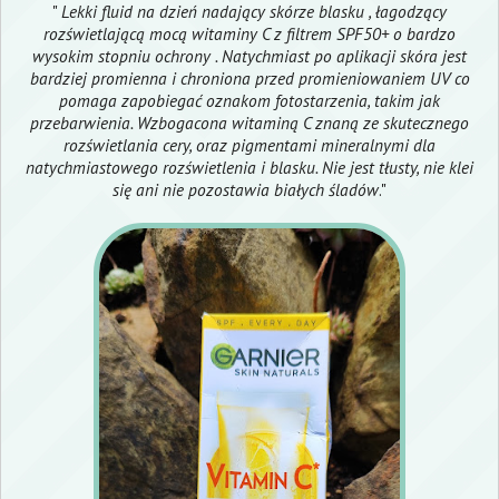
"
Lekki fluid na dzień nadający skórze blasku , łagodzący
rozświetlającą mocą witaminy C z filtrem SPF50+ o bardzo
wysokim stopniu ochrony . Natychmiast po aplikacji skóra jest
bardziej promienna i chroniona przed promieniowaniem UV co
pomaga zapobiegać oznakom fotostarzenia, takim jak
przebarwienia. Wzbogacona witaminą C znaną ze skutecznego
rozświetlania cery, oraz pigmentami mineralnymi dla
natychmiastowego rozświetlenia i blasku. Nie jest tłusty, nie klei
się ani nie pozostawia białych śladów
."