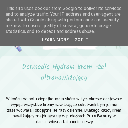
This site uses cookies from Google to deliver its services
and to analyze traffic. Your IP address and user-agent are
shared with Google along with performance and security
metrics to ensure quality of service, generate usage
statistics, and to detect and address abuse.
LEARN MORE
GOT IT
Dermedic Hydrain krem -żel
ultranawilżający
W końcu na polu ciepełko, moja skóra w tym okresie dosłownie
wypija wszystkie kremy nawilżające cokolwiek bym jej nie
zaserwowała i obojętne ile razy dziennie. Dlatego każdy krem
nawilżający znajdujący się w pudełkach
Pure Beauty
w
okresie wiosna lato mnie cieszy.