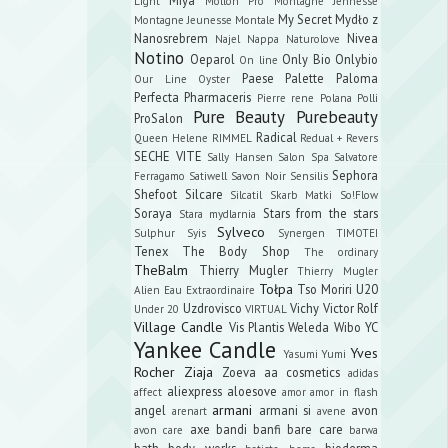
Light
Mollon Pro
Montagne Jennesse
My Secret
Mydło z
Montagne Jeunesse
Montale
Nanosrebrem
Nivea
Najel
Nappa
Naturolove
Notino
Oeparol
Only Bio
Onlybio
On line
Paese
Palette
Paloma
Our Line
Oyster
Perfecta
Pharmaceris
Pierre rene
Polana
Polli
Pure Beauty
Purebeauty
ProSalon
Radical
Queen Helene
RIMMEL
Redual +
Revers
SECHE VITE
Sally Hansen
Salon Spa
Salvatore
Sephora
Ferragamo
Satiwell
Savon Noir
Sensilis
Shefoot
Silcare
Silcatil
Skarb Matki
So!Flow
Soraya
Stars from the stars
Stara mydlarnia
Sylveco
Sulphur
Syis
Synergen
TIMOTEI
Tenex
The Body Shop
The ordinary
TheBalm
Thierry Mugler
Thierry Mugler
Tołpa
Tso Moriri
U20
Alien Eau Extraordinaire
Uzdrovisco
Vichy
Victor Rolf
Under 20
VIRTUAL
Village Candle
Vis Plantis
Weleda
Wibo
YC
Yankee Candle
Yves
Yasumi
Yumi
Rocher
Ziaja
Zoeva
aa cosmetics
adidas
aliexpress
aloesove
affect
amor amor in flash
armani
angel
armani si
avon
arenart
avene
axe
bandi
banfi
bare care
avon care
barwa
bath body works
bioderma