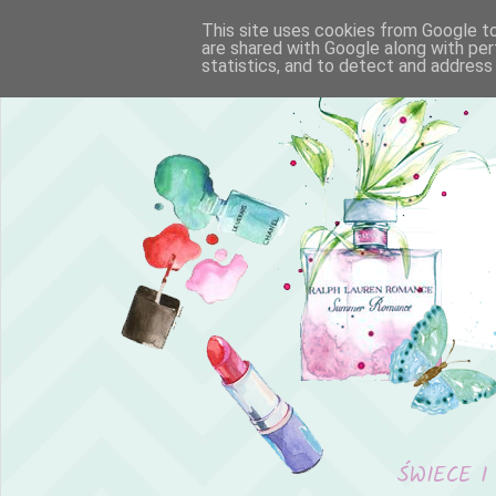
This site uses cookies from Google to 
are shared with Google along with per
statistics, and to detect and address
ŚWIECE I