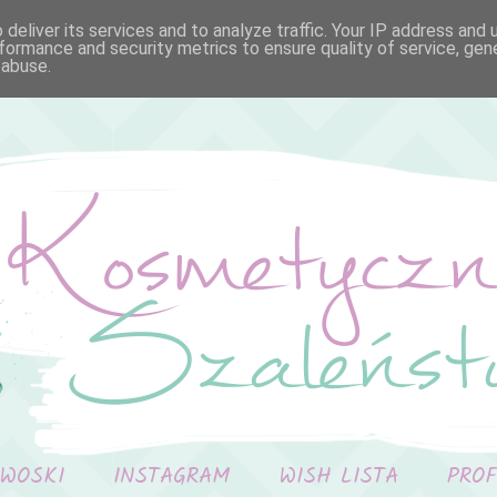
deliver its services and to analyze traffic. Your IP address and
formance and security metrics to ensure quality of service, ge
 abuse.
 WOSKI
INSTAGRAM
WISH LISTA
PRO