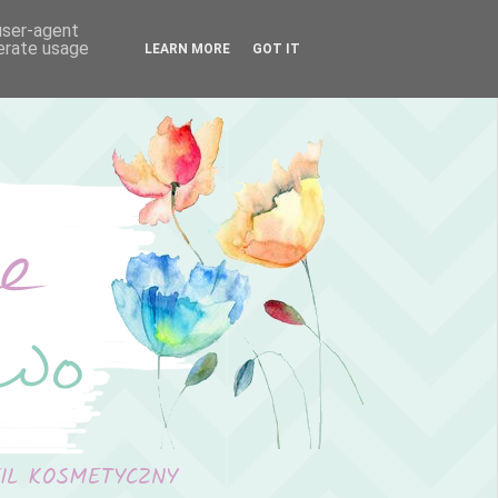
 user-agent
nerate usage
LEARN MORE
GOT IT
FIL KOSMETYCZNY