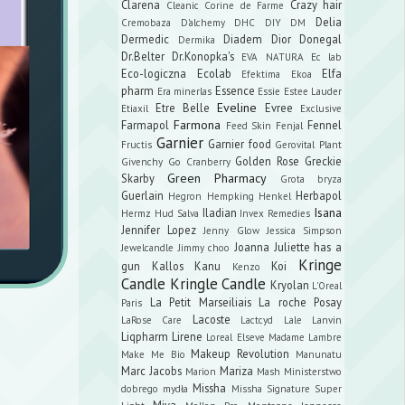
Clarena
Crazy hair
Cleanic
Corine de Farme
Delia
Cremobaza
D'alchemy
DHC
DIY
DM
Dermedic
Diadem
Dior
Donegal
Dermika
Dr.Belter
Dr.Konopka's
EVA NATURA
Ec lab
Eco-logiczna
Ecolab
Elfa
Efektima
Ekoa
pharm
Essence
Era minerlas
Essie
Estee Lauder
Eveline
Etre Belle
Evree
Etiaxil
Exclusive
Farmona
Farmapol
Fennel
Feed Skin
Fenjal
Garnier
Garnier food
Fructis
Gerovital Plant
Golden Rose
Greckie
Givenchy
Go Cranberry
Green Pharmacy
Skarby
Grota bryza
Guerlain
Herbapol
Hegron
Hempking
Henkel
Isana
Iladian
Hermz
Hud Salva
Invex Remedies
Jennifer Lopez
Jenny Glow
Jessica Simpson
Joanna
Juliette has a
Jewelcandle
Jimmy choo
Kringe
gun
Kallos
Kanu
Koi
Kenzo
Candle
Kringle Candle
Kryolan
L'Oreal
La Petit Marseiliais
La roche Posay
Paris
Lacoste
LaRose Care
Lactcyd
Lale
Lanvin
Liqpharm
Lirene
Loreal Elseve
Madame Lambre
Makeup Revolution
Make Me Bio
Manunatu
Marc Jacobs
Mariza
Marion
Mash
Ministerstwo
Missha
dobrego mydła
Missha Signature Super
Miya