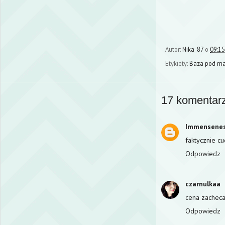
Autor:
Nika_87
o
09:15
Etykiety:
Baza pod ma
17 komentarz
Immensene
faktycznie cu
Odpowiedz
czarnulkaa
cena zacheca
Odpowiedz