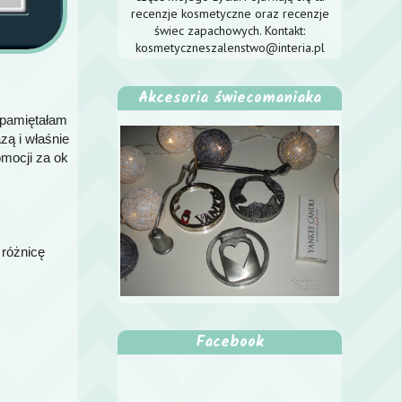
recenzje kosmetyczne oraz recenzje
świec zapachowych. Kontakt:
kosmetyczneszalenstwo@interia.pl
Akcesoria świecomaniaka
 pamiętałam
zą i właśnie
omocji za ok
 różnicę
Facebook