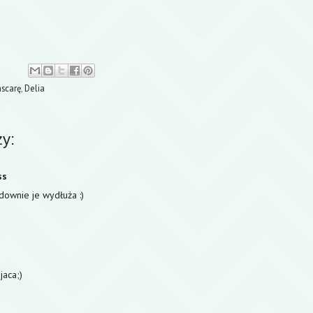
scarę
,
Delia
y:
ss
downie je wydłuża :)
jaca;)