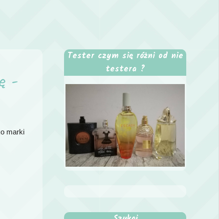
Tester czym się różni od nie
testera ?
ę -
ko marki
Szukaj