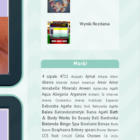
Wyniki Rozdania
Marki
4 szpaki
4711
Ajmal
4szpaki
Alepia
Alien
Alterra
Amor Amor
Alverde
Amart
Amart.pl
Annabelle Minerals
Anwen
Apteczka Agafii
Aqua Allegoria
Arganove
Armani Si Intense
Avena Cosmetics
Avena Instituto Espanol
Babuszka Agafia
Baby Doll
Babyszka Agafia
Balea
Bath
Balneokosmetyki
Bania Agafii
& Body Works
Be Beauty
Bell
Biedronka
Bielenda
Bingo Spa
Bioelixire
Biovax
Body
Bosphaera
Britney spears
Boom
Bruno Banani
CCS foot
Celia
Choisee
CHLOE
Ck in2u