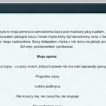
yła to moja pierwsza samodzielna baza pod maskarę jaką kupiłam,
żywałam jakiegoś tuszu l'oreal chyba który był dwustronny wraz z ba
 z niego zadowolona. Bazę dołapałam chyba z rok temu na jakiejś pr
8zł więc postanowiłam spróbować.
Moja opinia:
a rzęsy - co przy moich ,których prawie nie ma robi naprawdę sporą
-Pogrubia rzęsy
-Lekko podkręca
-Nie kruszy się, nie zasycha, nie osypuje