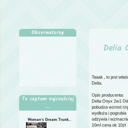
Obserwatorzy
Delia 
Taaak , to jest wł
Delia.
Opis producenta:
To czytam najczęściej
Delia Onyx 2w1 O
...
pobudza wzrost rz
wydłuża i pogrubia
odżywia i wzmacni
Woman's Dream Trunk...
10ml cena ok 10zł