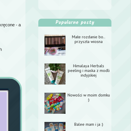
Popularne posty
kręcone - a
Małe rozdanie bo..
przyszła wiosna
h
Himalaya Herbals
peeling i maska z modli
indyjskiej
Nowości w moim domku
:)
Balee mam i ja :)