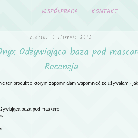
WSPÓŁPRACA
KONTAKT
piątek, 10 sierpnia 2012
Onyx Odżywiająca baza pod mascar
Recenzja
aśnie ten produkt o którym zapomniałam wspomnieć,że używałam - ja
dżywiająca baza pod maskarę
ęs
a