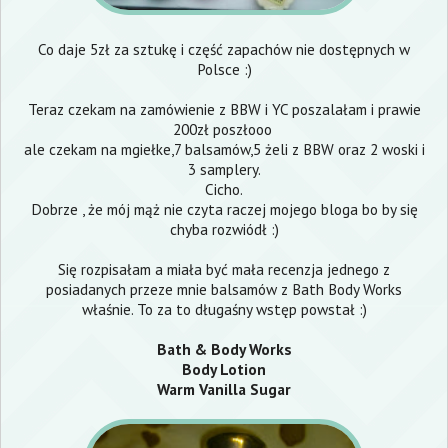
Co daje 5zł za sztukę i część zapachów nie dostępnych w
Polsce :)
Teraz czekam na zamówienie z BBW i YC poszalałam i prawie
200zł poszłooo
ale czekam na mgiełke,7 balsamów,5 żeli z BBW oraz 2 woski i
3 samplery.
Cicho.
Dobrze , że mój mąż nie czyta raczej mojego bloga bo by się
chyba rozwiódł :)
Się rozpisałam a miała być mała recenzja jednego z
posiadanych przeze mnie balsamów z Bath Body Works
właśnie. To za to długaśny wstęp powstał :)
Bath & Body Works
Body Lotion
Warm Vanilla Sugar