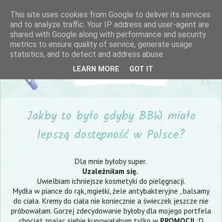
This site uses cookies from Google to deliver its services
and to analyze traffic. Your IP address and user-agent are
shared with Google along with performance and security
metrics to ensure quality of service, generate usage
statistics, and to detect and address abuse.
LEARN MORE
GOT IT
Jakby to było gdyby BBW miało
lepszą dostępność w Polsce?
Dla mnie byłoby super.
Uzależniłam się.
Uwielbiam ichniejsze kosmetyki do pielęgnacji.
Mydła w piance do rąk
,
mgiełki
,
żele antybakteryjne
, balsamy
do ciała.
Kremy do ciała
nie koniecznie a świeczek jeszcze nie
próbowałam. Gorzej zdecydowanie byłoby dla mojego portfela
chociaż znając siebie kupowałabym tylko w
PROMOCJI
:D