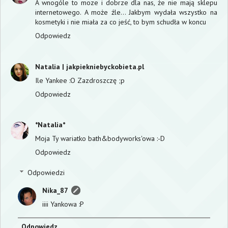
A wnogóle to moze i dobrze dla nas, że nie mają sklepu
internetowego. A może źle... Jakbym wydała wszystko na
kosmetyki i nie miała za co jeść, to bym schudła w koncu
Odpowiedz
Natalia | jakpiekniebyckobieta.pl
Ile Yankee :O Zazdroszczę ;p
Odpowiedz
*Natalia*
Moja Ty wariatko bath&bodyworks'owa :-D
Odpowiedz
Odpowiedzi
Nika_87
iiii Yankowa :P
Odpowiedz