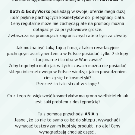
Bath & Body Works
posiadają w swojej ofercie mega dużą
ilość pięknie pachnących kosmetyków do pielęgnacji ciała.
Ceny regularne może nie zachęcają ale na promocji można
dołapać je za przysłowiowe grosze.
Zwłaszcza na promocjach zagranicznych ale o tym za chwilę.
Jak można być taką fajną firmą, z takim rewelacyjnie
pachnącym asortymentem a w Polsce posiadać tylko 2 sklepy
stacjonarne i to oba w Warszawie?
Żeby tego było mało jak w tych czasach można nie posiadać
sklepu internetowego w Polsce wiedząc jakim powodzeniem
cieszą się te kosmetyki?
Przecież to taki strzał w stopę !
Co z tego że większość kosmetyków ma grono wielbicielek jak
jest taki problem z dostępnością?
Tu z pomocą przychodzi
ANIA
:)
Jasne , że to nie to samo co iść do sklepu , wywąchać i
wymacać testery zanim kupi się produkt , no ale! Ceny
wynagradzają chociaż część..