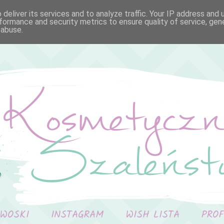
deliver its services and to analyze traffic. Your IP address and
formance and security metrics to ensure quality of service, ge
 abuse.
 WOSKI
INSTAGRAM
WISH LISTA
PRO