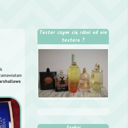
Tester czym się różni od nie
testera ?
ak
m zamawiałam
arshallows
Szukaj