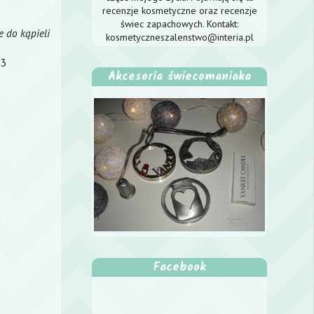
recenzje kosmetyczne oraz recenzje
świec zapachowych. Kontakt:
e do kąpieli
kosmetyczneszalenstwo@interia.pl
<3
Akcesoria świecomaniaka
Facebook