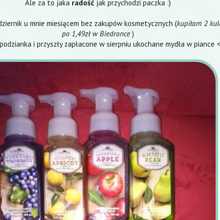
Ale za to jaka
radość
jak przychodzi paczka :)
dziernik u mnie miesiącem bez zakupów kosmetycznych (
kupiłam 2 kul
po 1,49zł w Biedronce
)
spodzianka i przyszły zapłacone w sierpniu ukochane mydła w piance 