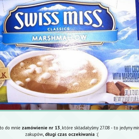
ało do mnie
zamówienie nr 13
, które składałyśmy 27.08 - to jedyny m
zakupów
, długi czas oczekiwania
:(