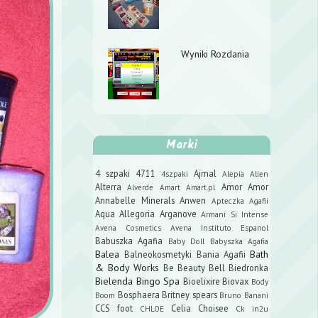
Wyniki Rozdania
Marki
4 szpaki
4711
Ajmal
4szpaki
Alepia
Alien
Alterra
Amor Amor
Alverde
Amart
Amart.pl
Annabelle Minerals
Anwen
Apteczka Agafii
Aqua Allegoria
Arganove
Armani Si Intense
Avena Cosmetics
Avena Instituto Espanol
Babuszka Agafia
Baby Doll
Babyszka Agafia
Balea
Bath
Balneokosmetyki
Bania Agafii
& Body Works
Be Beauty
Bell
Biedronka
Bielenda
Bingo Spa
Bioelixire
Biovax
Body
Bosphaera
Britney spears
Boom
Bruno Banani
CCS foot
Celia
Choisee
CHLOE
Ck in2u