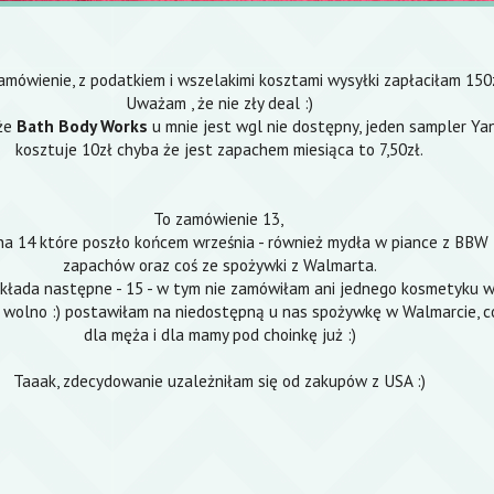
amówienie, z podatkiem i wszelakimi kosztami wysyłki zapłaciłam 150z
Uważam , że nie zły deal :)
,że
Bath Body Works
u mnie jest wgl nie dostępny, jeden sampler Y
kosztuje 10zł chyba że jest zapachem miesiąca to 7,50zł.
To zamówienie 13,
a 14 które poszło końcem września - również mydła w piance z BBW ,
zapachów oraz coś ze spożywki z Walmarta.
 składa następne - 15 - w tym nie zamówiłam ani jednego kosmetyku 
e wolno :) postawiłam na niedostępną u nas spożywkę w Walmarcie, co
dla męża i dla mamy pod choinkę już :)
Taaak, zdecydowanie uzależniłam się od zakupów z USA :)