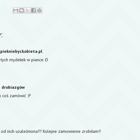
:
kpiekniebyckobieta.pl
tych mydełek w piance :D
a drobiazgów
k coś zamówić ;P
m od nich uzależniona!!! Kolejne zamowienie zrobiłam!!