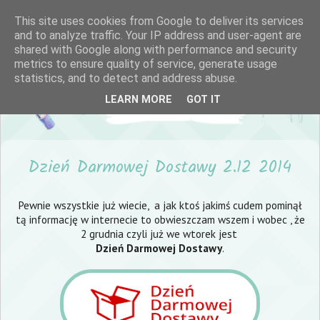
This site uses cookies from Google to deliver its services
and to analyze traffic. Your IP address and user-agent are
shared with Google along with performance and security
metrics to ensure quality of service, generate usage
statistics, and to detect and address abuse.
LEARN MORE
GOT IT
Dzień Darmowej Dostawy 2.12 2014
Pewnie wszystkie już wiecie, a jak ktoś jakimś cudem pominął
tą informację w internecie to obwieszczam wszem i wobec , że
2 grudnia czyli już we wtorek jest
Dzień Darmowej Dostawy
.