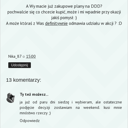
A Wy macie już zakupowe plany na DDD?
pochwalcie się co chcecie kupić, może i mi wpadnie przy okazji
jakiś pomysł :)
A może któraś z Was
definitywnie
odmawia udziału w akcji ? :D
Nika_87
o
15:00
Udostępnij
13 komentarzy:
Ty też możesz...
ja już od paru dni siedzę i wybieram, ale ostateczne
podjęcie decyzji zostawiam na weekend. kusi mnie
mnóstwo rzeczy ;)
Odpowiedz