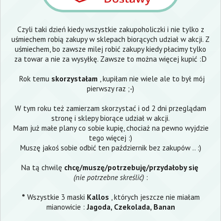
Czyli taki dzień kiedy wszystkie zakupoholiczki i nie tylko z
uśmiechem robią zakupy w sklepach biorących udział w akcji. Z
uśmiechem, bo zawsze milej robić zakupy kiedy płacimy tylko
za towar a nie za wysyłkę. Zawsze to można więcej kupić :D
Rok temu
skorzystałam
, kupiłam nie wiele ale to był mój
pierwszy raz ;-)
W tym roku też zamierzam skorzystać i od 2 dni przeglądam
stronę i sklepy biorące udział w akcji.
Mam już małe plany co sobie kupię, chociaż na pewno wyjdzie
tego więcej :)
Muszę jakoś sobie odbić ten październik bez zakupów .. :)
Na tą chwilę
chcę/muszę/potrzebuję/przydałoby się
(nie potrzebne skreślić)
:
*
Wszystkie 3 maski
Kallos
, których jeszcze nie miałam
mianowicie :
Jagoda, Czekolada, Banan