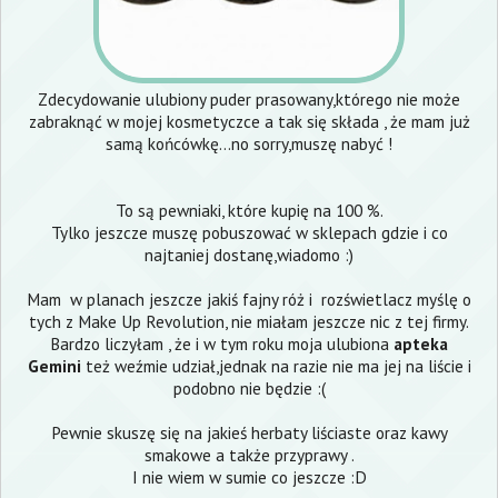
Zdecydowanie ulubiony puder prasowany,którego nie może
zabraknąć w mojej kosmetyczce a tak się składa , że mam już
samą końcówkę...no sorry,muszę nabyć !
To są pewniaki, które kupię na 100 %.
Tylko jeszcze muszę pobuszować w sklepach gdzie i co
najtaniej dostanę,wiadomo :)
Mam w planach jeszcze jakiś fajny róż i rozświetlacz myślę o
tych z Make Up Revolution, nie miałam jeszcze nic z tej firmy.
Bardzo liczyłam , że i w tym roku moja ulubiona
apteka
Gemini
też weźmie udział,jednak na razie nie ma jej na liście i
podobno nie będzie :(
Pewnie skuszę się na jakieś herbaty liściaste oraz kawy
smakowe a także przyprawy .
I nie wiem w sumie co jeszcze :D