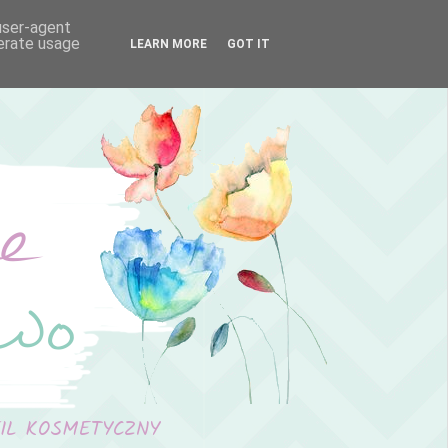
 user-agent
nerate usage
LEARN MORE
GOT IT
FIL KOSMETYCZNY