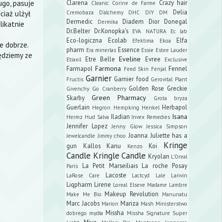
ugo, pasuje
Clarena
Crazy hair
Cleanic
Corine de Farme
Delia
ciaż ulżył
Cremobaza
D'alchemy
DHC
DIY
DM
Dermedic
Diadem
Dior
Donegal
Dermika
likatnie
Dr.Belter
Dr.Konopka's
EVA NATURA
Ec lab
Eco-logiczna
Ecolab
Elfa
Efektima
Ekoa
e dobrze.
pharm
Essence
Era minerlas
Essie
Estee Lauder
ędziemy ze
Eveline
Etre Belle
Evree
Etiaxil
Exclusive
Farmona
Farmapol
Fennel
Feed Skin
Fenjal
Garnier
Garnier food
Fructis
Gerovital Plant
Golden Rose
Greckie
Givenchy
Go Cranberry
Green Pharmacy
Skarby
Grota bryza
Guerlain
Herbapol
Hegron
Hempking
Henkel
Isana
Iladian
Hermz
Hud Salva
Invex Remedies
Jennifer Lopez
Jenny Glow
Jessica Simpson
Joanna
Juliette has a
Jewelcandle
Jimmy choo
Kringe
gun
Kallos
Kanu
Koi
Kenzo
Candle
Kringle Candle
Kryolan
L'Oreal
La Petit Marseiliais
La roche Posay
Paris
Lacoste
LaRose Care
Lactcyd
Lale
Lanvin
Liqpharm
Lirene
Loreal Elseve
Madame Lambre
Makeup Revolution
Make Me Bio
Manunatu
Marc Jacobs
Mariza
Marion
Mash
Ministerstwo
Missha
dobrego mydła
Missha Signature Super
Miya