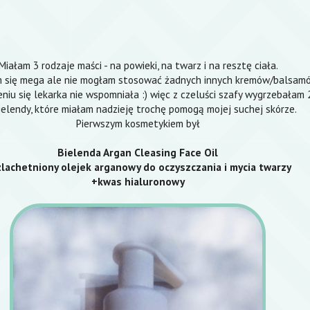
Miałam 3 rodzaje maści - na powieki, na twarz i na resztę ciała.
 się mega ale nie mogłam stosować żadnych innych kremów/balsamów
eniu się lekarka nie wspomniała :) więc z czeluści szafy wygrzebałam
ielendy, które miałam nadzieję trochę pomogą mojej suchej skórze.
Pierwszym kosmetykiem był
Bielenda Argan Cleasing Face Oil
lachetniony olejek arganowy do oczyszczania i mycia twarzy
+kwas hialuronowy