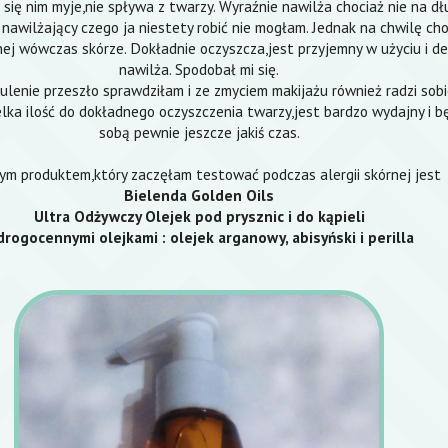
się nim myje,nie spływa z twarzy. Wyraźnie nawilża chociaż nie na dł
nawilżający czego ja niestety robić nie mogłam. Jednak na chwilę cho
ej wówczas skórze. Dokładnie oczyszcza,jest przyjemny w użyciu i de
nawilża. Spodobał mi się.
zulenie przeszło sprawdziłam i ze zmyciem makijażu również radzi sobi
lka ilość do dokładnego oczyszczenia twarzy,jest bardzo wydajny i b
sobą pewnie jeszcze jakiś czas.
ym produktem,który zaczęłam testować podczas alergii skórnej jest
Bielenda Golden Oils
Ultra Odżywczy Olejek pod prysznic i do kąpieli
drogocennymi olejkami : olejek arganowy, abisyński i perilla