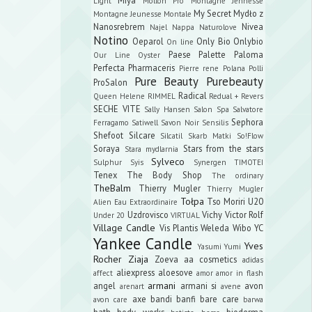
Light
Mollon Pro
Montagne Jennesse
My Secret
Mydło z
Montagne Jeunesse
Montale
Nanosrebrem
Nivea
Najel
Nappa
Naturolove
Notino
Oeparol
Only Bio
Onlybio
On line
Paese
Palette
Paloma
Our Line
Oyster
Perfecta
Pharmaceris
Pierre rene
Polana
Polli
Pure Beauty
Purebeauty
ProSalon
Radical
Queen Helene
RIMMEL
Redual +
Revers
SECHE VITE
Sally Hansen
Salon Spa
Salvatore
Sephora
Ferragamo
Satiwell
Savon Noir
Sensilis
Shefoot
Silcare
Silcatil
Skarb Matki
So!Flow
Soraya
Stars from the stars
Stara mydlarnia
Sylveco
Sulphur
Syis
Synergen
TIMOTEI
Tenex
The Body Shop
The ordinary
TheBalm
Thierry Mugler
Thierry Mugler
Tołpa
Tso Moriri
U20
Alien Eau Extraordinaire
Uzdrovisco
Vichy
Victor Rolf
Under 20
VIRTUAL
Village Candle
Vis Plantis
Weleda
Wibo
YC
Yankee Candle
Yves
Yasumi
Yumi
Rocher
Ziaja
Zoeva
aa cosmetics
adidas
aliexpress
aloesove
affect
amor amor in flash
armani
angel
armani si
avon
arenart
avene
axe
bandi
banfi
bare care
avon care
barwa
bath body works
bioderma