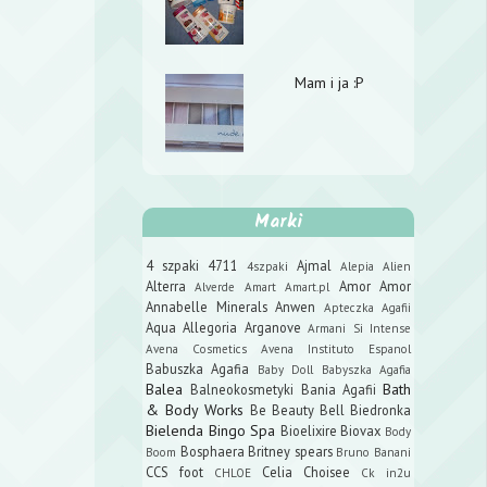
Mam i ja :P
Marki
4 szpaki
4711
Ajmal
4szpaki
Alepia
Alien
Alterra
Amor Amor
Alverde
Amart
Amart.pl
Annabelle Minerals
Anwen
Apteczka Agafii
Aqua Allegoria
Arganove
Armani Si Intense
Avena Cosmetics
Avena Instituto Espanol
Babuszka Agafia
Baby Doll
Babyszka Agafia
Balea
Bath
Balneokosmetyki
Bania Agafii
& Body Works
Be Beauty
Bell
Biedronka
Bielenda
Bingo Spa
Bioelixire
Biovax
Body
Bosphaera
Britney spears
Boom
Bruno Banani
CCS foot
Celia
Choisee
CHLOE
Ck in2u