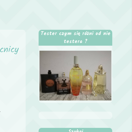
Tester czym się różni od nie
testera ?
cnicy
.
.
Szukaj