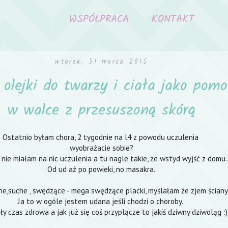
WSPÓŁPRACA
KONTAKT
wtorek, 31 marca 2015
 olejki do twarzy i ciała jako pomo
w walce z przesuszoną skórą
Ostatnio byłam chora, 2 tygodnie na l4 z powodu uczulenia
wyobrażacie sobie?
 nie miałam na nic uczulenia a tu nagle takie, że wstyd wyjść z domu
Od ud aż po powieki, no masakra.
e,suche , swędzące - mega swędzące placki, myślałam że zjem ściany
Ja to w ogóle jestem udana jeśli chodzi o choroby.
ły czas zdrowa a jak już się coś przyplącze to jakiś dziwny dziwoląg :)