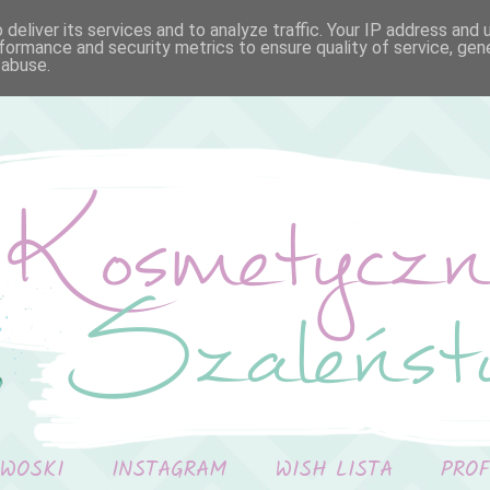
deliver its services and to analyze traffic. Your IP address and
formance and security metrics to ensure quality of service, ge
 abuse.
 WOSKI
INSTAGRAM
WISH LISTA
PRO