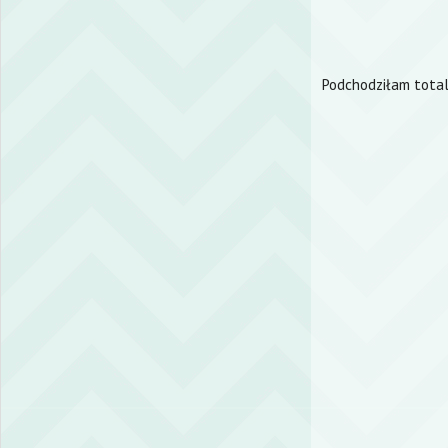
Podchodziłam totaln