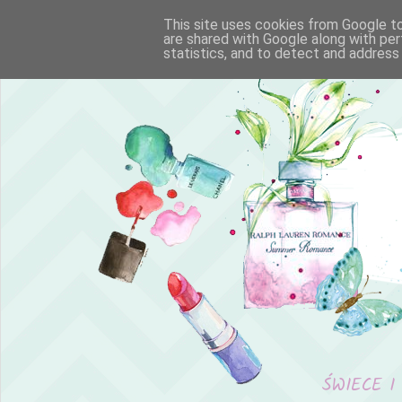
This site uses cookies from Google to 
are shared with Google along with per
statistics, and to detect and address
ŚWIECE I