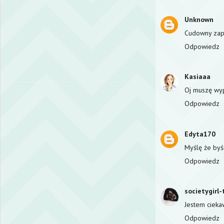
Unknown
Cudowny zap
Odpowiedz
Kasiaaa
Oj muszę wyp
Odpowiedz
Edyta170
Myślę że byśm
Odpowiedz
societygirl-
Jestem cieka
Odpowiedz