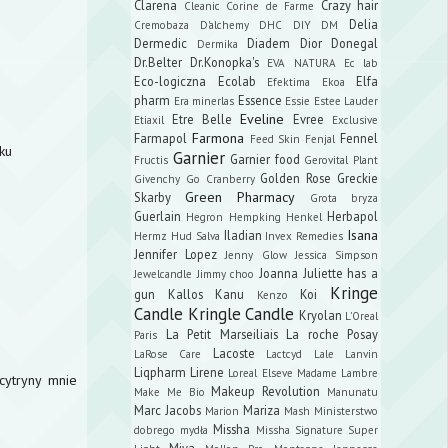
Clarena
Crazy hair
Cleanic
Corine de Farme
Delia
Cremobaza
D'alchemy
DHC
DIY
DM
Dermedic
Diadem
Dior
Donegal
Dermika
Dr.Belter
Dr.Konopka's
EVA NATURA
Ec lab
Eco-logiczna
Ecolab
Elfa
Efektima
Ekoa
pharm
Essence
Era minerlas
Essie
Estee Lauder
Eveline
Etre Belle
Evree
Etiaxil
Exclusive
Farmona
Farmapol
Fennel
Feed Skin
Fenjal
ku
Garnier
Garnier food
Fructis
Gerovital Plant
Golden Rose
Greckie
Givenchy
Go Cranberry
Green Pharmacy
Skarby
Grota bryza
Guerlain
Herbapol
Hegron
Hempking
Henkel
Isana
Iladian
Hermz
Hud Salva
Invex Remedies
Jennifer Lopez
Jenny Glow
Jessica Simpson
Joanna
Juliette has a
Jewelcandle
Jimmy choo
Kringe
gun
Kallos
Kanu
Koi
Kenzo
Candle
Kringle Candle
Kryolan
L'Oreal
La Petit Marseiliais
La roche Posay
Paris
Lacoste
LaRose Care
Lactcyd
Lale
Lanvin
Liqpharm
Lirene
Loreal Elseve
Madame Lambre
cytryny mnie
Makeup Revolution
Make Me Bio
Manunatu
Marc Jacobs
Mariza
Marion
Mash
Ministerstwo
Missha
dobrego mydła
Missha Signature Super
Miya