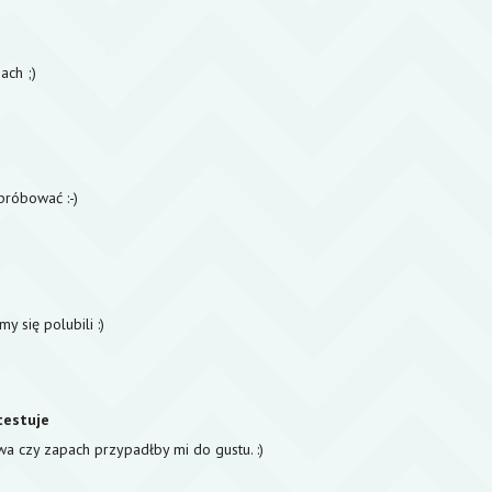
ach ;)
róbować :-)
y się polubili :)
testuje
wa czy zapach przypadłby mi do gustu. :)