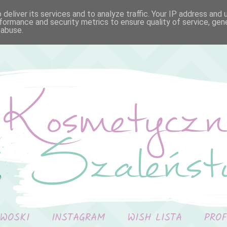
deliver its services and to analyze traffic. Your IP address and
formance and security metrics to ensure quality of service, ge
 abuse.
 WOSKI
INSTAGRAM
WISH LISTA
PRO