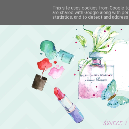
This site uses cookies from Google to 
are shared with Google along with per
statistics, and to detect and address
ŚWIECE I