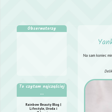
Obserwatorzy
Yank
Na sam koniec min
Deli
To czytam najczęściej
...
Rainbow Beauty Blog |
Lifestyle, Uroda i