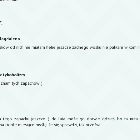
:
Magdalena
osków od nich nie miałam hehe jeszcze żadnego wosku nie paliłam w komin
metykoholizm
e znam tych zapachów :)
m tego zapachu jeszcze :) do lata może go dorwie gdzieś, bo ta nuta 
na ciepłe miesiące myślę, że się sprawdzi, tak orzeźwi.