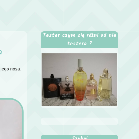
Tester czym się różni od nie
testera ?
a
ojego nosa.
Szukaj