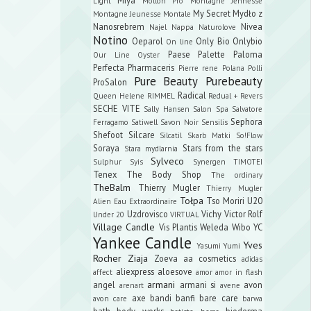
Light
Mollon Pro
Montagne Jennesse
My Secret
Mydło z
Montagne Jeunesse
Montale
Nanosrebrem
Nivea
Najel
Nappa
Naturolove
Notino
Oeparol
Only Bio
Onlybio
On line
Paese
Palette
Paloma
Our Line
Oyster
Perfecta
Pharmaceris
Pierre rene
Polana
Polli
Pure Beauty
Purebeauty
ProSalon
Radical
Queen Helene
RIMMEL
Redual +
Revers
SECHE VITE
Sally Hansen
Salon Spa
Salvatore
Sephora
Ferragamo
Satiwell
Savon Noir
Sensilis
Shefoot
Silcare
Silcatil
Skarb Matki
So!Flow
Soraya
Stars from the stars
Stara mydlarnia
Sylveco
Sulphur
Syis
Synergen
TIMOTEI
Tenex
The Body Shop
The ordinary
TheBalm
Thierry Mugler
Thierry Mugler
Tołpa
Tso Moriri
U20
Alien Eau Extraordinaire
Uzdrovisco
Vichy
Victor Rolf
Under 20
VIRTUAL
Village Candle
Vis Plantis
Weleda
Wibo
YC
Yankee Candle
Yves
Yasumi
Yumi
Rocher
Ziaja
Zoeva
aa cosmetics
adidas
aliexpress
aloesove
affect
amor amor in flash
armani
angel
armani si
avon
arenart
avene
axe
bandi
banfi
bare care
avon care
barwa
bath body works
bioderma