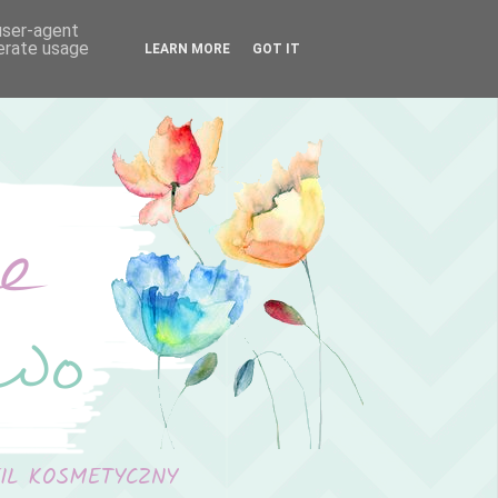
 user-agent
nerate usage
LEARN MORE
GOT IT
FIL KOSMETYCZNY