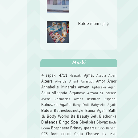
Balee mam i ja :)
Marki
4 szpaki
4711
Ajmal
4szpaki
Alepia
Alien
Alterra
Amor Amor
Alverde
Amart
Amart.pl
Annabelle Minerals
Anwen
Apteczka Agafii
Aqua Allegoria
Arganove
Armani Si Intense
Avena Cosmetics
Avena Instituto Espanol
Babuszka Agafia
Baby Doll
Babyszka Agafia
Balea
Bath
Balneokosmetyki
Bania Agafii
& Body Works
Be Beauty
Bell
Biedronka
Bielenda
Bingo Spa
Bioelixire
Biovax
Body
Bosphaera
Britney spears
Boom
Bruno Banani
CCS foot
Celia
Choisee
CHLOE
Ck in2u