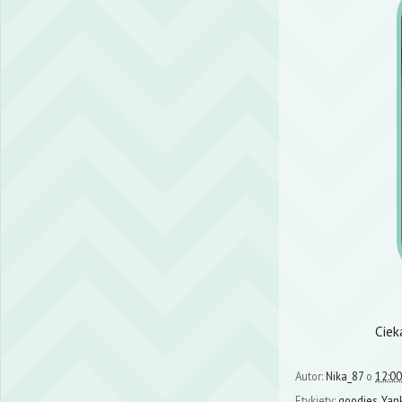
Ciek
Autor:
Nika_87
o
12:00
Etykiety:
goodies
,
Yan