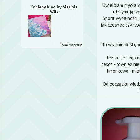
Uwielbiam mydła w
Kobiecy blog by Mariola
utrzymującyc
Wilk
Spora wydajność, j
jak czosnek czy ryb
To właśnie dostępn
Pokaż wszystko
Ileż ja się tego 
tesco - również ni
limonkowo - mi
Od początku wied