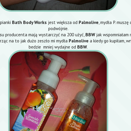
pianki
Bath Body Works
jest większa od
Palmolive
, mydła P. muszę
podwójnie.
su producenta mają wystarczyć na 200 użyć,
BBW
jak wspomniałam 
rząc na to jak dużo zeszło mi mydła
Palmolive
a kiedy go kupiłam, wn
bedzie mniej wydajne od
BBW
.