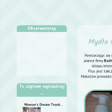
Obserwatorzy
Mydło 
Powtarzając się 
piance firmy
Bath
sklepu inte
Plus jest taki
Mokotów prowadzi w
To czytam najczęściej
...
Woman's Dream Trunk...