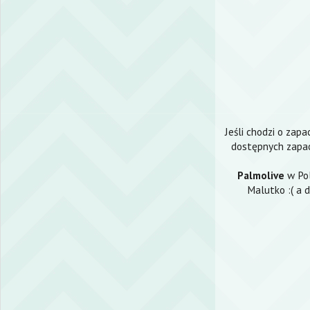
Jeśli chodzi o zap
dostępnych zapach
Palmolive
w Pol
Malutko :( a 