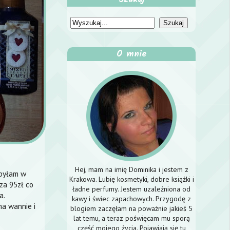
O mnie
Hej, mam na imię Dominika i jestem z
 byłam w
Krakowa. Lubię kosmetyki, dobre książki i
za 95zł co
ładne perfumy. Jestem uzależniona od
a.
kawy i świec zapachowych. Przygodę z
na wannie i
blogiem zaczęłam na poważnie jakieś 5
lat temu, a teraz poświęcam mu sporą
część mojego życia. Pojawiają się tu