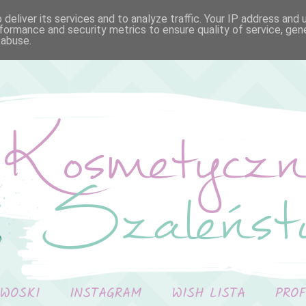
deliver its services and to analyze traffic. Your IP address and
formance and security metrics to ensure quality of service, ge
 abuse.
 WOSKI
INSTAGRAM
WISH LISTA
PRO