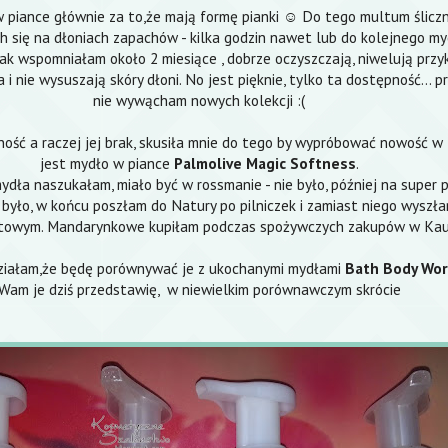
 piance głównie za to,że mają formę pianki ☺ Do tego multum śliczn
h się na dłoniach zapachów - kilka godzin nawet lub do kolejnego m
ak wspomniałam około 2 miesiące , dobrze oczyszczają, niwelują przy
a i nie wysuszają skóry dłoni. No jest pięknie, tylko ta dostępność... 
nie wywącham nowych kolekcji :(
ość a raczej jej brak, skusiła mnie do tego by wypróbować nowość w 
jest mydło w piance
Palmolive Magic Softness
.
mydła naszukałam, miało być w rossmanie - nie było, później na super 
e było, w końcu poszłam do Natury po pilniczek i zamiast niego wysz
ętowym. Mandarynkowe kupiłam podczas spożywczych zakupów w Kauf
ziałam,że będę porównywać je z ukochanymi mydłami
Bath Body Wor
Wam je dziś przedstawię, w niewielkim porównawczym skrócie