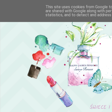
This site uses cookies from Google to 
are shared with Google along with per
statistics, and to detect and address
ŚWIECE I