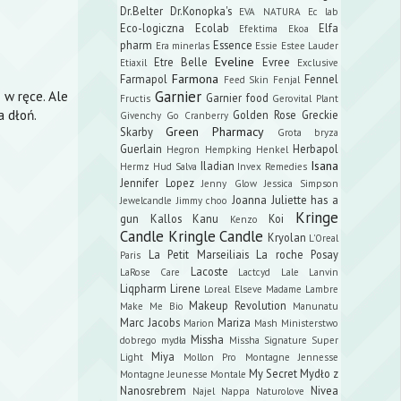
Dr.Belter
Dr.Konopka's
EVA NATURA
Ec lab
Eco-logiczna
Ecolab
Elfa
Efektima
Ekoa
pharm
Essence
Era minerlas
Essie
Estee Lauder
Eveline
Etre Belle
Evree
Etiaxil
Exclusive
Farmona
Farmapol
Fennel
Feed Skin
Fenjal
Garnier
 w ręce. Ale
Garnier food
Fructis
Gerovital Plant
a dłoń.
Golden Rose
Greckie
Givenchy
Go Cranberry
Green Pharmacy
Skarby
Grota bryza
Guerlain
Herbapol
Hegron
Hempking
Henkel
Isana
Iladian
Hermz
Hud Salva
Invex Remedies
Jennifer Lopez
Jenny Glow
Jessica Simpson
Joanna
Juliette has a
Jewelcandle
Jimmy choo
Kringe
gun
Kallos
Kanu
Koi
Kenzo
Candle
Kringle Candle
Kryolan
L'Oreal
La Petit Marseiliais
La roche Posay
Paris
Lacoste
LaRose Care
Lactcyd
Lale
Lanvin
Liqpharm
Lirene
Loreal Elseve
Madame Lambre
Makeup Revolution
Make Me Bio
Manunatu
Marc Jacobs
Mariza
Marion
Mash
Ministerstwo
Missha
dobrego mydła
Missha Signature Super
Miya
Light
Mollon Pro
Montagne Jennesse
My Secret
Mydło z
Montagne Jeunesse
Montale
Nanosrebrem
Nivea
Najel
Nappa
Naturolove