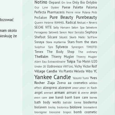
Notino
Oeparol
Only Bio
Onlybio
On line
Paese
Palette
Paloma
Our Line
Oyster
Perfecta
Pharmaceris
Pierre rene
Polana
Polli
Pure Beauty
Purebeauty
ProSalon
 dozować
Radical
Queen Helene
RIMMEL
Redual +
Revers
SECHE VITE
Sally Hansen
Salon Spa
Salvatore
mam około
Sephora
Ferragamo
Satiwell
Savon Noir
Sensilis
ioskuję że
Shefoot
Silcare
Silcatil
Skarb Matki
So!Flow
Soraya
Stars from the stars
Stara mydlarnia
Sylveco
Sulphur
Syis
Synergen
TIMOTEI
Tenex
The Body Shop
The ordinary
TheBalm
Thierry Mugler
Thierry Mugler
Tołpa
Tso Moriri
U20
Alien Eau Extraordinaire
Uzdrovisco
Vichy
Victor Rolf
Under 20
VIRTUAL
Village Candle
Vis Plantis
Weleda
Wibo
YC
Yankee Candle
Yves
Yasumi
Yumi
Rocher
Ziaja
Zoeva
aa cosmetics
adidas
aliexpress
aloesove
affect
amor amor in flash
armani
angel
armani si
avon
arenart
avene
axe
bandi
banfi
bare care
avon care
barwa
bath body works
bioderma
batiste
bema
biolove
biolaven
bioliq
biolonica
biomadent
bomb cosmetic
bionigree
bioxsine
bispol