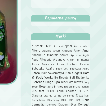
Popularne posty
Marki
4 szpaki
4711
Ajmal
4szpaki
Alepia
Alien
Alterra
Amor Amor
Alverde
Amart
Amart.pl
Annabelle Minerals
Anwen
Apteczka Agafii
Aqua Allegoria
Arganove
Armani Si Intense
Avena Cosmetics
Avena Instituto Espanol
Babuszka Agafia
Baby Doll
Babyszka Agafia
Balea
Bath
Balneokosmetyki
Bania Agafii
& Body Works
Be Beauty
Bell
Biedronka
Bielenda
Bingo Spa
Bioelixire
Biovax
Body
Bosphaera
Britney spears
Boom
Bruno Banani
CCS foot
Celia
Choisee
CHLOE
Ck in2u
Clarena
Crazy hair
Cleanic
Corine de Farme
Delia
Cremobaza
D'alchemy
DHC
DIY
DM
Dermedic
Diadem
Dior
Donegal
Dermika