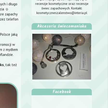
recenzje kosmetyczne oraz recenzje
ych i długo
świec zapachowych. Kontakt:
ycia ☺
kosmetyczneszalenstwo@interia.pl
kre zapachy
przez telefon
Akcesoria świecomaniaka
Polsce jaką
promocji w
łam z mydłem
landzie.
ks
, tak też
Facebook