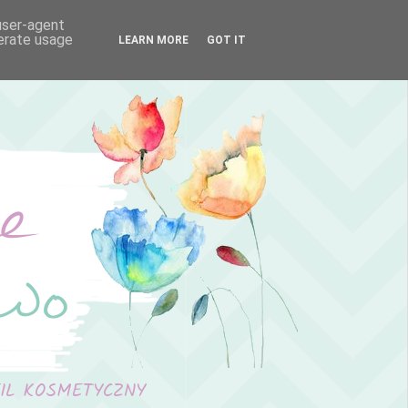
 user-agent
nerate usage
LEARN MORE
GOT IT
FIL KOSMETYCZNY