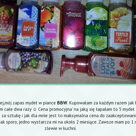
ej,mój zapas mydeł w piance
BBW
. Kupowałam za każdym razem jak
m całe dwa razy ☺ Cena 'promocyjna' na jaką się łapałam to 5 mydeł 
ł za sztukę i jak dla mnie jest to maksymalna cena do zaakceptowani
 tak sporo, jedno wystarcza mi na około 2 miesiące. Zawsze mam po 1 
zlewie w kuchni.