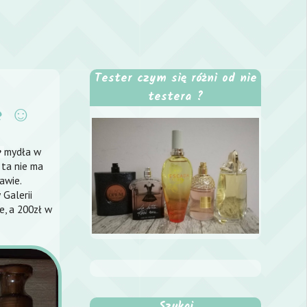
Tester czym się różni od nie
testera ?
ce ☺
mydła w
♥
 ta nie ma
awie.
 Galerii
e, a 200zł w
Szukaj