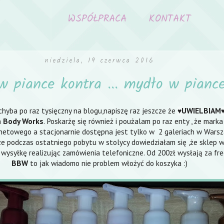
WSPÓŁPRACA
KONTAKT
niedziela, 19 czerwca 2016
w piance kontra ... mydło w pian
chyba po raz tysięczny na blogu,napiszę raz jeszcze że
UWIELBIAM
♥
 Body Works
. Poskarżę się również i poużalam po raz enty , że marka
rnetowego a stacjonarnie dostępna jest tylko w 2 galeriach w Warsz
,że podczas ostatniego pobytu w stolycy dowiedziałam się ,że sklep w
ysyłkę realizując zamówienia telefoniczne. Od 200zł wysłają za fre
BBW
to jak wiadomo nie problem włożyć do koszyka :)