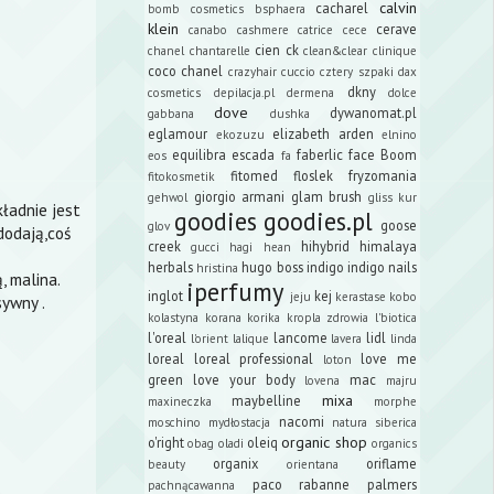
calvin
cacharel
bomb cosmetics
bsphaera
klein
cerave
canabo
cashmere
catrice
cece
cien
ck
chanel
chantarelle
clean&clear
clinique
coco chanel
crazyhair
cuccio
cztery szpaki
dax
dkny
cosmetics
depilacja.pl
dermena
dolce
dove
dywanomat.pl
gabbana
dushka
eglamour
elizabeth arden
ekozuzu
elnino
equilibra
escada
faberlic
face Boom
eos
fa
fitomed
floslek
fryzomania
fitokosmetik
giorgio armani
glam brush
gehwol
gliss kur
kładnie jest
goodies
goodies.pl
goose
glov
dodają,coś
creek
hihybrid
himalaya
gucci
hagi
hean
herbals
hugo boss
indigo
indigo nails
hristina
, malina.
iperfumy
inglot
kej
jeju
kerastase
kobo
sywny .
kolastyna
korana
korika
kropla zdrowia
l'biotica
l'oreal
lancome
lidl
l'orient
lalique
lavera
linda
loreal
loreal professional
love me
loton
green
love your body
mac
lovena
majru
mixa
maybelline
maxineczka
morphe
nacomi
moschino
mydłostacja
natura siberica
organic shop
o'right
oleiq
obag
oladi
organics
organix
oriflame
beauty
orientana
paco rabanne
palmers
pachnącawanna