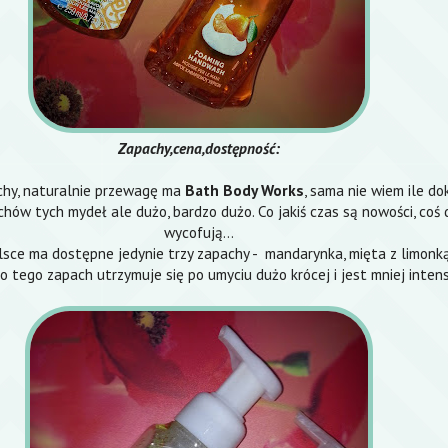
Zapachy,cena,dostępność:
achy, naturalnie przewagę ma
Bath Body Works
, sama nie wiem ile do
ów tych mydeł ale dużo, bardzo dużo. Co jakiś czas są nowości, coś 
wycofują...
sce ma dostępne jedynie trzy zapachy - mandarynka, mięta z limonką
do tego zapach utrzymuje się po umyciu dużo krócej i jest mniej inten