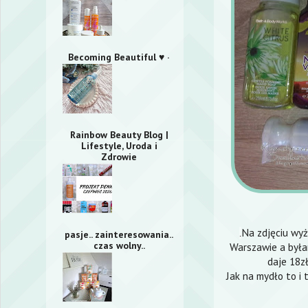
Becoming Beautiful ♥ ·
Rainbow Beauty Blog |
Lifestyle, Uroda i
Zdrowie
Na zdjęciu wyż
pasje.. zainteresowania..
.
czas wolny..
Warszawie a była
daje 18z
Jak na mydło to i