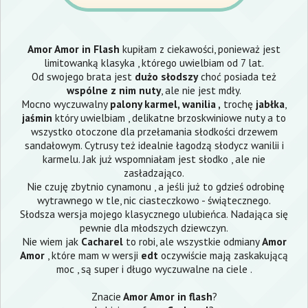
Amor Amor in Flash
kupiłam z ciekawości, ponieważ jest
limitowanką klasyka , którego uwielbiam od 7 lat.
Od swojego brata jest
dużo słodszy
choć posiada też
wspólne z nim nuty
, ale nie jest mdły.
Mocno wyczuwalny
palony karmel, wanilia ,
trochę
jabłka
,
jaśmin
który uwielbiam , delikatne brzoskwiniowe nuty a to
wszystko otoczone dla przełamania słodkości drzewem
sandałowym. Cytrusy też idealnie łagodzą słodycz wanilii i
karmelu. Jak już wspomniałam jest słodko , ale nie
zasładzająco.
Nie czuję zbytnio cynamonu , a jeśli już to gdzieś odrobinę
wytrawnego w tle, nic ciasteczkowo - świątecznego.
Słodsza wersja mojego klasycznego ulubieńca. Nadająca się
pewnie dla młodszych dziewczyn.
Nie wiem jak
Cacharel
to robi, ale wszystkie odmiany
Amor
Amor
, które mam w wersji
edt
oczywiście mają zaskakującą
moc , są super i długo wyczuwalne na ciele .
Znacie
Amor Amor in flash
?