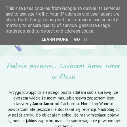
This site uses cookies from Google to deliver its services
and to analyze traffic. Your IP address and user-agent are
shared with Google along with performance and security
metrics to ensure quality of service, generate usage
statistics, and to detect and address abuse.
LEARN MORE
GOT IT
Pięknie pachnie... Cacharel Amor Amor
in Flash
Przygotowując dzisiejszego posta zdałam sobie sprawę , że
owszem wiecie że moim najulubieńszym zapachem jest
klasyczny
Amor Amor
od Cacharela. Non stop Wam to
powtarzam ale jeszcze nie doczekał się recenzji. Nadrobię to
w październiku, bo obiecałam sobie , że raz w miesiącu pojawi
się post o jakimś zapachu, mam ich sporo więc nie powinno być
problemu.