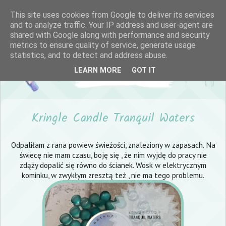
This site uses cookies from Google to deliver its services
and to analyze traffic. Your IP address and user-agent are
shared with Google along with performance and security
metrics to ensure quality of service, generate usage
statistics, and to detect and address abuse.
LEARN MORE
GOT IT
Kringle Candle Tranquil Waters
Odpaliłam z rana powiew świeżości, znaleziony w zapasach. Na
świecę nie mam czasu, boję się , że nim wyjdę do pracy nie
zdąży dopalić się równo do ścianek. Wosk w elektrycznym
kominku, w zwykłym zresztą też , nie ma tego problemu.