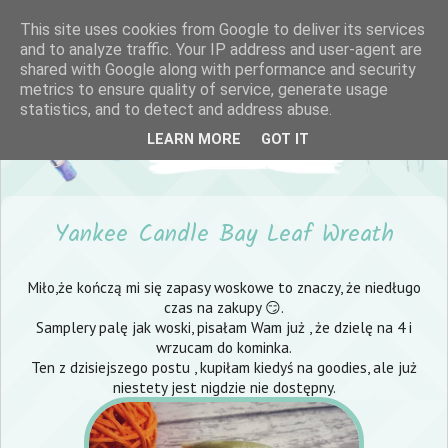
This site uses cookies from Google to deliver its services
and to analyze traffic. Your IP address and user-agent are
shared with Google along with performance and security
metrics to ensure quality of service, generate usage
statistics, and to detect and address abuse.
LEARN MORE
GOT IT
Yankee Candle Bay Leaf Wreath
Miło,że kończą mi się zapasy woskowe to znaczy, że niedługo
czas na zakupy 😏.
Samplery palę jak woski, pisałam Wam już , że dzielę na 4 i
wrzucam do kominka.
Ten z dzisiejszego postu , kupiłam kiedyś na
goodies
, ale już
niestety jest nigdzie nie dostępny.