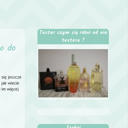
Tester czym się różni od nie
testera ?
ło do
 się jeszcze
 jak wiecie
 im więcej
Szukaj