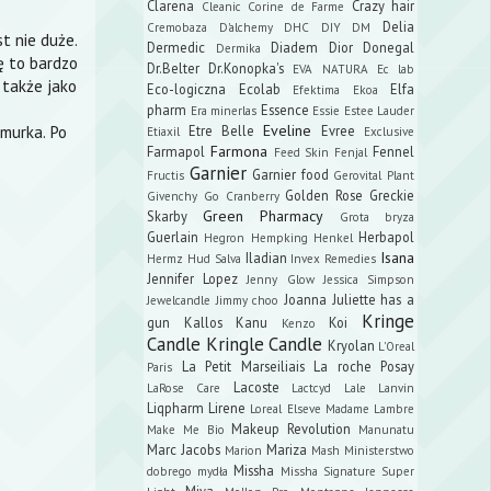
Clarena
Crazy hair
Cleanic
Corine de Farme
Delia
Cremobaza
D'alchemy
DHC
DIY
DM
t nie duże.
Dermedic
Diadem
Dior
Donegal
Dermika
ę to bardzo
Dr.Belter
Dr.Konopka's
EVA NATURA
Ec lab
 także jako
Eco-logiczna
Ecolab
Elfa
Efektima
Ekoa
pharm
Essence
Era minerlas
Essie
Estee Lauder
hmurka. Po
Eveline
Etre Belle
Evree
Etiaxil
Exclusive
Farmona
Farmapol
Fennel
.
Feed Skin
Fenjal
Garnier
Garnier food
Fructis
Gerovital Plant
Golden Rose
Greckie
Givenchy
Go Cranberry
Green Pharmacy
Skarby
Grota bryza
Guerlain
Herbapol
Hegron
Hempking
Henkel
Isana
Iladian
Hermz
Hud Salva
Invex Remedies
Jennifer Lopez
Jenny Glow
Jessica Simpson
Joanna
Juliette has a
Jewelcandle
Jimmy choo
Kringe
gun
Kallos
Kanu
Koi
Kenzo
Candle
Kringle Candle
Kryolan
L'Oreal
La Petit Marseiliais
La roche Posay
Paris
Lacoste
LaRose Care
Lactcyd
Lale
Lanvin
Liqpharm
Lirene
Loreal Elseve
Madame Lambre
Makeup Revolution
Make Me Bio
Manunatu
Marc Jacobs
Mariza
Marion
Mash
Ministerstwo
Missha
dobrego mydła
Missha Signature Super
Miya