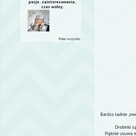
pasje.. zainteresowania..
czas wolny..
Pokaż wszystko
Bardzo ładnie ,ow
Drobinki s
Pięknie usuwa 