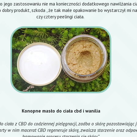
po jego zastosowaniu nie ma konieczności dodatkowego nawilżania cia
o dobry produkt, szkoda , że tak małe opakowanie bo wystarczył mi n
czy cztery peelingi ciała.
Konopne masło do ciała cbd i wanilia
 ciała z CBD do codziennej pielęgnacji, zadba o skórę pozostawiając j
rty w nim macerat CBD regeneruje skórę, zwalcza starzenie oraz odpo
hamowanie procesu starzenia się skóry
."