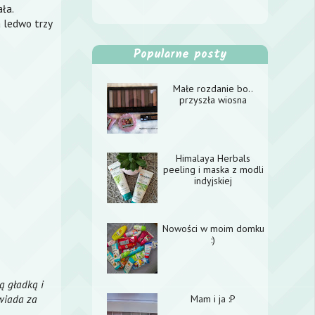
ła.
a ledwo trzy
Popularne posty
Małe rozdanie bo..
przyszła wiosna
Himalaya Herbals
peeling i maska z modli
indyjskiej
Nowości w moim domku
:)
ą gładką i
wiada za
Mam i ja :P