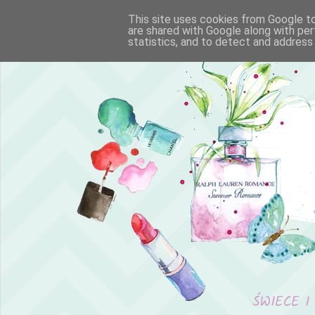
This site uses cookies from Google to 
are shared with Google along with per
statistics, and to detect and address
ŚWIECE I