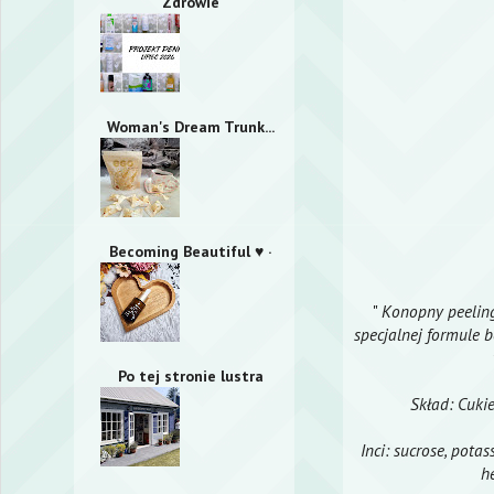
Zdrowie
Woman's Dream Trunk...
Becoming Beautiful ♥ ·
"
Konopny peeling
specjalnej formule b
Po tej stronie lustra
Skład: Cuki
Inci: sucrose, pota
he