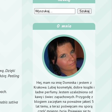
O mnie
wą. Dzięki
kórę. Peeling
Hej, mam na imię Dominika i jestem z
Krakowa. Lubię kosmetyki, dobre książki i
pach.
ładne perfumy. Jestem uzależniona od
kawy i świec zapachowych. Przygodę z
blogiem zaczęłam na poważnie jakieś 5
nabis sativa
lat temu, a teraz poświęcam mu sporą
część mojego życia. Pojawiają się tu