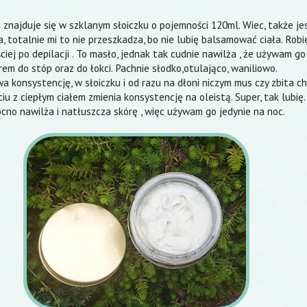
g znajduje się w szklanym słoiczku o pojemności 120ml. Wiec, także jes
 totalnie mi to nie przeszkadza, bo nie lubię balsamować ciała. Robi
ściej po depilacji . To masło, jednak tak cudnie nawilża , że używam go
rem do stóp oraz do łokci. Pachnie słodko,otulająco, waniliowo.
a konsystencję, w słoiczku i od razu na dłoni niczym mus czy zbita c
ciu z ciepłym ciałem zmienia konsystencję na oleistą. Super, tak lubię
cno nawilża i natłuszcza skórę , więc używam go jedynie na noc.