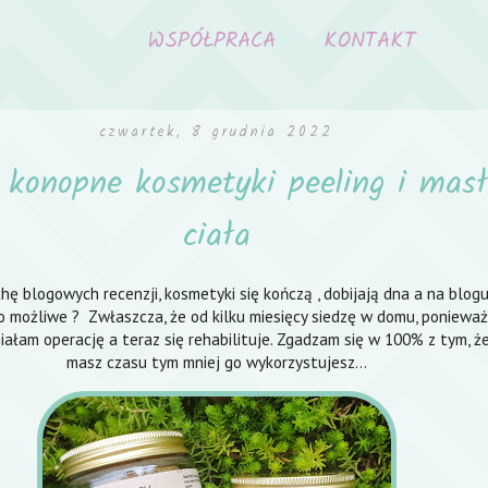
WSPÓŁPRACA
KONTAKT
czwartek, 8 grudnia 2022
l konopne kosmetyki peeling i mas
ciała
ę blogowych recenzji, kosmetyki się kończą , dobijają dna a na blogu
 to możliwe ? Zwłaszcza, że od kilku miesięcy siedzę w domu, ponieważ
ałam operację a teraz się rehabilituje. Zgadzam się w 100% z tym, że
masz czasu tym mniej go wykorzystujesz...