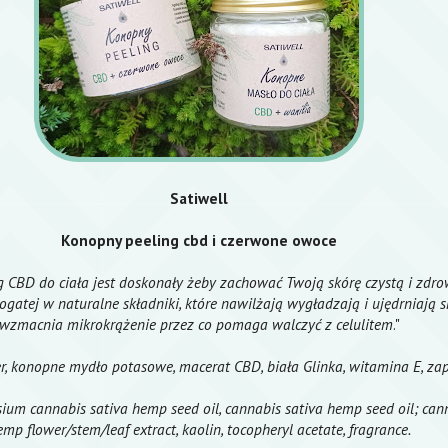
Satiwell
Konopny peeling cbd i czerwone owoce
 CBD do ciała jest doskonały żeby zachować Twoją skórę czystą i zdro
ogatej w naturalne składniki, które nawilżają wygładzają i ujędrniają s
wzmacnia mikrokrążenie przez co pomaga walczyć z celulitem
."
er, konopne mydło potasowe, macerat CBD, biała Glinka, witamina E, za
ssium cannabis sativa hemp seed oil, cannabis sativa hemp seed oil; can
mp flower/stem/leaf extract, kaolin, tocopheryl acetate, fragrance.