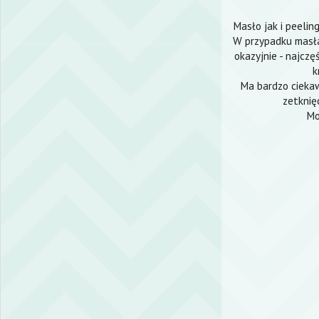
Masło jak i peelin
W przypadku masła,
okazyjnie - najczę
k
Ma bardzo ciekaw
zetknię
Mo