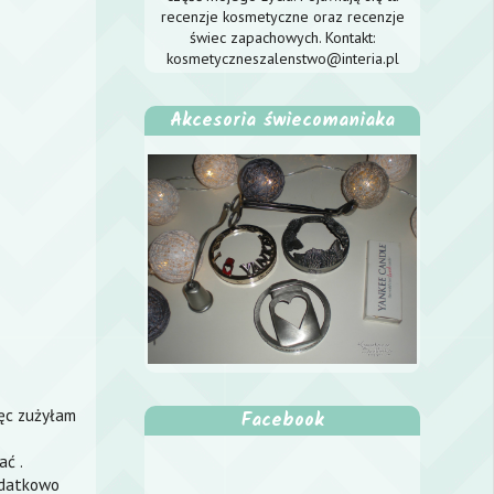
recenzje kosmetyczne oraz recenzje
świec zapachowych. Kontakt:
kosmetyczneszalenstwo@interia.pl
Akcesoria świecomaniaka
ęc zużyłam
Facebook
ać .
odatkowo