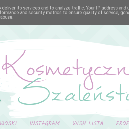
deliver its services and to analyze traffic. Your IP address and
formance and security metrics to ensure quality of service, ge
 abuse.
 WOSKI
INSTAGRAM
WISH LISTA
PRO