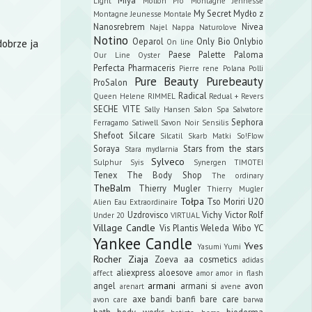
Light
Mollon Pro
Montagne Jennesse
My Secret
Mydło z
Montagne Jeunesse
Montale
Nanosrebrem
Nivea
Najel
Nappa
Naturolove
Notino
Oeparol
Only Bio
Onlybio
dobrze ja
On line
Paese
Palette
Paloma
Our Line
Oyster
Perfecta
Pharmaceris
Pierre rene
Polana
Polli
Pure Beauty
Purebeauty
ProSalon
Radical
Queen Helene
RIMMEL
Redual +
Revers
SECHE VITE
Sally Hansen
Salon Spa
Salvatore
Sephora
Ferragamo
Satiwell
Savon Noir
Sensilis
Shefoot
Silcare
Silcatil
Skarb Matki
So!Flow
Soraya
Stars from the stars
Stara mydlarnia
Sylveco
Sulphur
Syis
Synergen
TIMOTEI
Tenex
The Body Shop
The ordinary
TheBalm
Thierry Mugler
Thierry Mugler
Tołpa
Tso Moriri
U20
Alien Eau Extraordinaire
Uzdrovisco
Vichy
Victor Rolf
Under 20
VIRTUAL
Village Candle
Vis Plantis
Weleda
Wibo
YC
Yankee Candle
Yves
Yasumi
Yumi
Rocher
Ziaja
Zoeva
aa cosmetics
adidas
aliexpress
aloesove
affect
amor amor in flash
armani
angel
armani si
avon
arenart
avene
axe
bandi
banfi
bare care
avon care
barwa
bath body works
bioderma