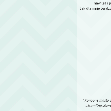
nawilża i 
Jak dla mnie bardz
"
Konopne masło do
aksamitną. Zawa