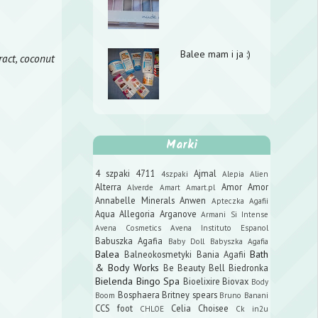
Balee mam i ja :)
ract, coconut
Marki
4 szpaki
4711
Ajmal
4szpaki
Alepia
Alien
Alterra
Amor Amor
Alverde
Amart
Amart.pl
Annabelle Minerals
Anwen
Apteczka Agafii
Aqua Allegoria
Arganove
Armani Si Intense
Avena Cosmetics
Avena Instituto Espanol
Babuszka Agafia
Baby Doll
Babyszka Agafia
Balea
Bath
Balneokosmetyki
Bania Agafii
& Body Works
Be Beauty
Bell
Biedronka
Bielenda
Bingo Spa
Bioelixire
Biovax
Body
Bosphaera
Britney spears
Boom
Bruno Banani
CCS foot
Celia
Choisee
CHLOE
Ck in2u