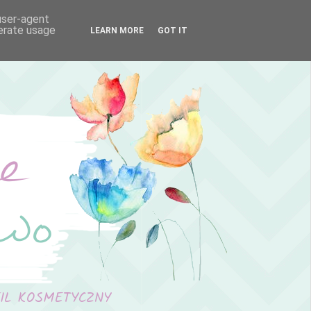
 user-agent
nerate usage
LEARN MORE
GOT IT
FIL KOSMETYCZNY